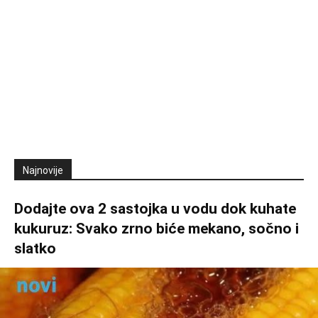
Najnovije
Dodajte ova 2 sastojka u vodu dok kuhate
kukuruz: Svako zrno biće mekano, sočno i
slatko