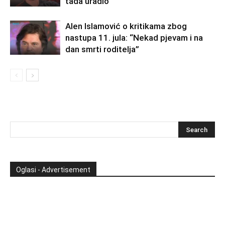
tada uradio
Alen Islamović o kritikama zbog
nastupa 11. jula: “Nekad pjevam i na
dan smrti roditelja”
Oglasi - Advertisement