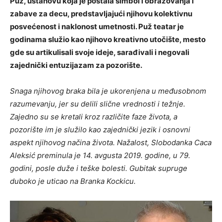
Puž, ustanovu koja je postala simbol i obrazovanja i
zabave za decu, predstavljajući njihovu kolektivnu
posvećenost i naklonost umetnosti. Puž teatar je
godinama služio kao njihovo kreativno utočište, mesto
gde su artikulisali svoje ideje, sarađivali i negovali
zajednički entuzijazam za pozorište.
Snaga njihovog braka bila je ukorenjena u međusobnom
razumevanju, jer su delili slične vrednosti i težnje.
Zajedno su se kretali kroz različite faze života, a
pozorište im je služilo kao zajednički jezik i osnovni
aspekt njihovog načina života. Nažalost, Slobodanka Caca
Aleksić preminula je 14. avgusta 2019. godine, u 79.
godini, posle duže i teške bolesti. Gubitak supruge
duboko je uticao na Branka Kockicu.