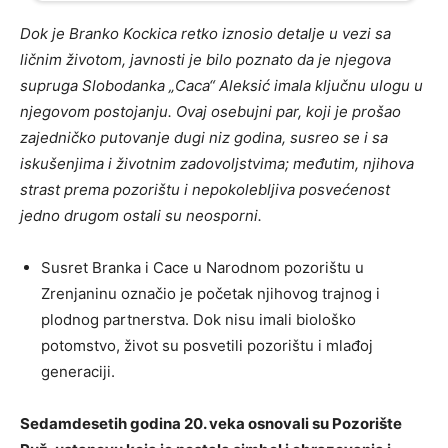
Dok je Branko Kockica retko iznosio detalje u vezi sa
ličnim životom, javnosti je bilo poznato da je njegova
supruga Slobodanka „Caca“ Aleksić imala ključnu ulogu u
njegovom postojanju. Ovaj osebujni par, koji je prošao
zajedničko putovanje dugi niz godina, susreo se i sa
iskušenjima i životnim zadovoljstvima; međutim, njihova
strast prema pozorištu i nepokolebljiva posvećenost
jedno drugom ostali su neosporni.
Susret Branka i Cace u Narodnom pozorištu u
Zrenjaninu označio je početak njihovog trajnog i
plodnog partnerstva. Dok nisu imali biološko
potomstvo, život su posvetili pozorištu i mlađoj
generaciji.
Sedamdesetih godina 20. veka osnovali su Pozorište