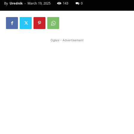
By
Urednik
-
March 19, 2025
143
0
Oglasi - Advertisement