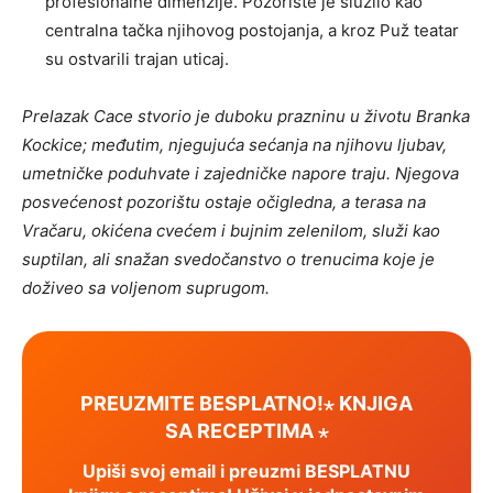
profesionalne dimenzije. Pozorište je služilo kao
centralna tačka njihovog postojanja, a kroz Puž teatar
su ostvarili trajan uticaj.
Prelazak Cace stvorio je duboku prazninu u životu Branka
Kockice; međutim, njegujuća sećanja na njihovu ljubav,
umetničke poduhvate i zajedničke napore traju. Njegova
posvećenost pozorištu ostaje očigledna, a terasa na
Vračaru, okićena cvećem i bujnim zelenilom, služi kao
suptilan, ali snažan svedočanstvo o trenucima koje je
doživeo sa voljenom suprugom.
PREUZMITE BESPLATNO!⋆ KNJIGA
SA RECEPTIMA ⋆
Upiši svoj email i preuzmi BESPLATNU