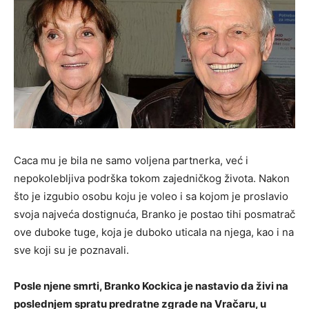
Caca mu je bila ne samo voljena partnerka, već i
nepokolebljiva podrška tokom zajedničkog života. Nakon
što je izgubio osobu koju je voleo i sa kojom je proslavio
svoja najveća dostignuća, Branko je postao tihi posmatrač
ove duboke tuge, koja je duboko uticala na njega, kao i na
sve koji su je poznavali.
Posle njene smrti, Branko Kockica je nastavio da živi na
poslednjem spratu predratne zgrade na Vračaru, u