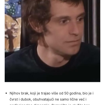
Njihov brak, koji je trajao više od 50 godina, bio je i
čvrst i dubok, obuhvatajući ne samo lične već i