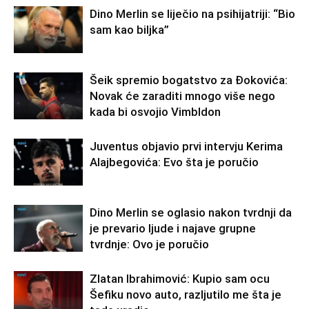
Dino Merlin se liječio na psihijatriji: “Bio
sam kao biljka”
Šeik spremio bogatstvo za Đokovića:
Novak će zaraditi mnogo više nego
kada bi osvojio Vimbldon
Juventus objavio prvi intervju Kerima
Alajbegovića: Evo šta je poručio
Dino Merlin se oglasio nakon tvrdnji da
je prevario ljude i najave grupne
tvrdnje: Ovo je poručio
Zlatan Ibrahimović: Kupio sam ocu
Šefiku novo auto, razljutilo me šta je