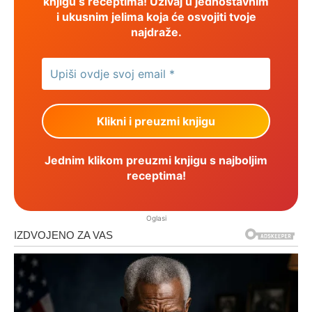
knjigu s receptima! Uživaj u jednostavnim
i ukusnim jelima koja će osvojiti tvoje
najdraže.
Jednim klikom preuzmi knjigu s najboljim
receptima!
Oglasi