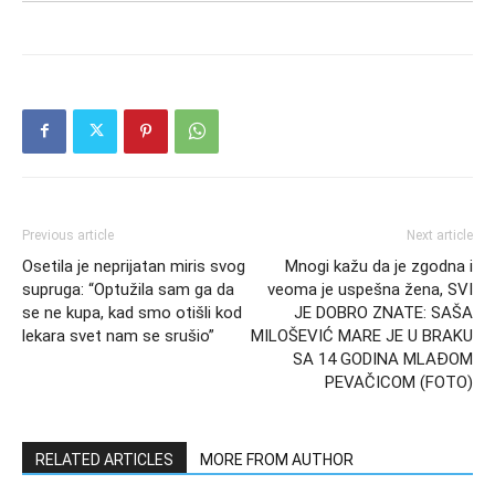
Previous article
Next article
Osetila je neprijatan miris svog
Mnogi kažu da je zgodna i
supruga: “Optužila sam ga da
veoma je uspešna žena, SVI
se ne kupa, kad smo otišli kod
JE DOBRO ZNATE: SAŠA
lekara svet nam se srušio”
MILOŠEVIĆ MARE JE U BRAKU
SA 14 GODINA MLAĐOM
PEVAČICOM (FOTO)
RELATED ARTICLES
MORE FROM AUTHOR