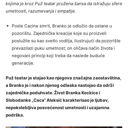
kojima je kroz Puž teatar pružena šansa da istražuju sfere
umetnosti, razumevanja i empatije.
Posle Cacine smrti, Branko je odlučio da ostane u
pozorištu. Zajedničke kreacije koje su proizveli
poslužile su kao svetlo vodilja, ilustrujući da pozorište
prevazilazi puku umetnost; on oličava način života i
negovani princip koji treba da naslede buduće
generacije.
Puž teatar je stajao kao njegova značajna zaostavština,
a Branko je i nakon njenog odlaska nastojao da održi
zajedničke poduhvate. Život Branka Kockice i
Slobodanke „Caca“ Aleksić karakterisao je ljubav,
nepokolebljiva posvećenost umetnosti i uzajamna
podrška.