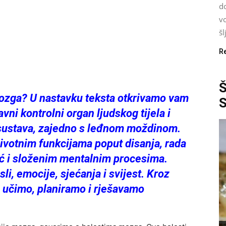
d
vo
šl
R
 mozga? U nastavku teksta otkrivamo vam
ni kontrolni organ ljudskog tijela i
 sustava, zajedno s leđnom moždinom.
votnim funkcijama poput disanja, rada
već i složenim mentalnim procesima.
i, emocije, sjećanja i svijest. Kroz
 učimo, planiramo i rješavamo