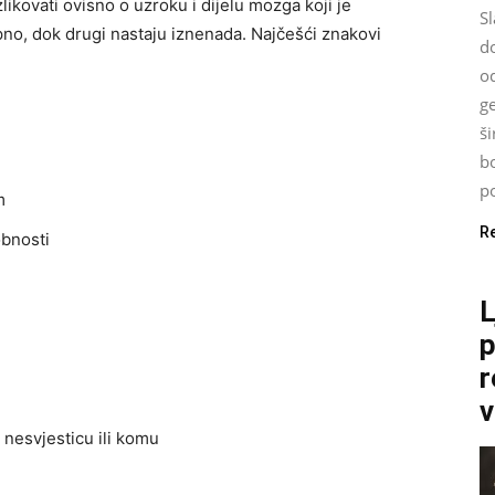
kovati ovisno o uzroku i dijelu mozga koji je
Sl
no, dok drugi nastaju iznenada. Najčešći znakovi
d
od
g
š
bo
po
m
R
obnosti
L
p
r
v
 nesvjesticu ili komu