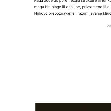
Kada dođe do poremećaja strukture ili funk
mogu biti blage ili ozbiljne, privremene ili d
Njihovo prepoznavanje i razumijevanje ključ
Ogl