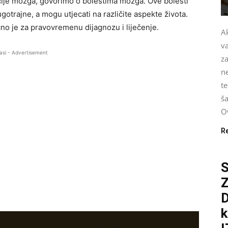
cije mozga, govorimo o bolestima mozga. Ove bolesti
ugotrajne, a mogu utjecati na različite aspekte života.
no je za pravovremenu dijagnozu i liječenje.
Ak
v
asi - Advertisement
za
n
te
ša
Ov
R
S
D
k