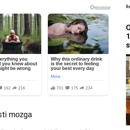
R
O
1
s
sti mozga