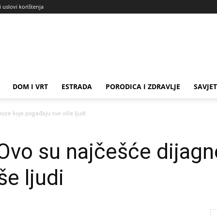
i uslovi korištenja
DOM I VRT
ESTRADA
PORODICA I ZDRAVLJE
SAVJET
oze koje pogađaju sve više ljudi
Ovo su najčešće dijagn
e ljudi