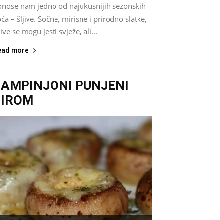
onose nam jedno od najukusnijih sezonskih
ća – šljive. Sočne, mirisne i prirodno slatke,
jive se mogu jesti svježe, ali...
ead more
ŠAMPINJONI PUNJENI
SIROM