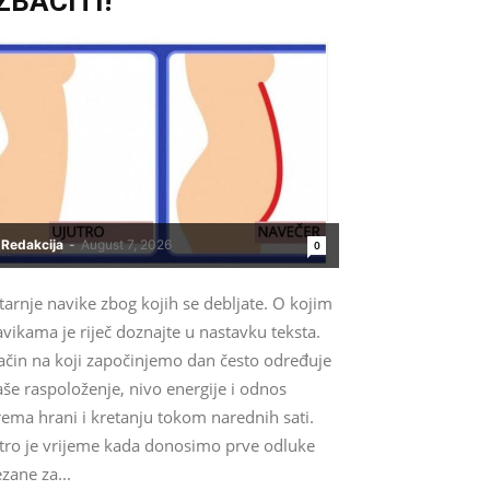
ZBACITI!
Redakcija
-
August 7, 2026
0
tarnje navike zbog kojih se debljate. O kojim
vikama je riječ doznajte u nastavku teksta.
ačin na koji započinjemo dan često određuje
še raspoloženje, nivo energije i odnos
ema hrani i kretanju tokom narednih sati.
utro je vrijeme kada donosimo prve odluke
zane za...