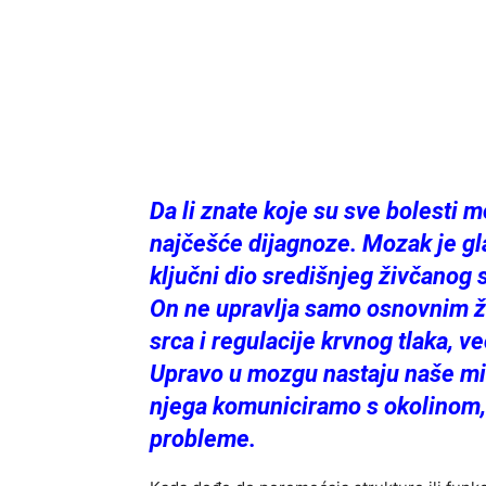
Da li znate koje su sve bolesti
najčešće dijagnoze. Mozak je glav
ključni dio središnjeg živčanog
On ne upravlja samo osnovnim ži
srca i regulacije krvnog tlaka, 
Upravo u mozgu nastaju naše misl
njega komuniciramo s okolinom,
probleme.