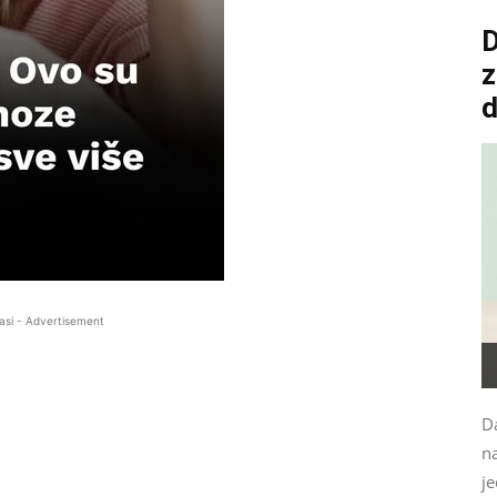
D
z
asi - Advertisement
Da
n
je