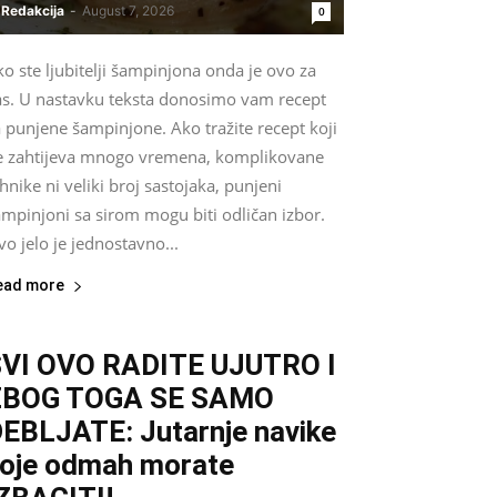
Redakcija
-
August 7, 2026
0
o ste ljubitelji šampinjona onda je ovo za
as. U nastavku teksta donosimo vam recept
 punjene šampinjone. Ako tražite recept koji
e zahtijeva mnogo vremena, komplikovane
hnike ni veliki broj sastojaka, punjeni
mpinjoni sa sirom mogu biti odličan izbor.
o jelo je jednostavno...
ead more
VI OVO RADITE UJUTRO I
ZBOG TOGA SE SAMO
EBLJATE: Jutarnje navike
oje odmah morate