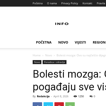
Početna
O nama
Privacy Policy
Kontakt
Pravila 
Info
Pult
POČETNA
NOVO
VIJESTI
REGION
Home
Novo
Bolesti mozga: Ovo su najčešće dijagn
Novo
Porodica i zdravlje
Bolesti mozga: 
pogađaju sve viš
By
Redakcija
-
April 8, 2026
1250
0