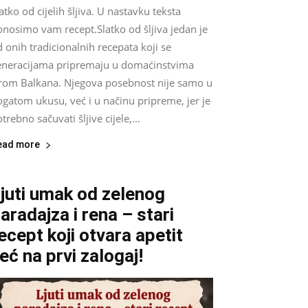
atko od cijelih šljiva. U nastavku teksta
onosimo vam recept.Slatko od šljiva jedan je
 onih tradicionalnih recepata koji se
eneracijama pripremaju u domaćinstvima
irom Balkana. Njegova posebnost nije samo u
gatom ukusu, već i u načinu pripreme, jer je
trebno sačuvati šljive cijele,...
ead more
juti umak od zelenog
aradajza i rena – stari
ecept koji otvara apetit
eć na prvi zalogaj!