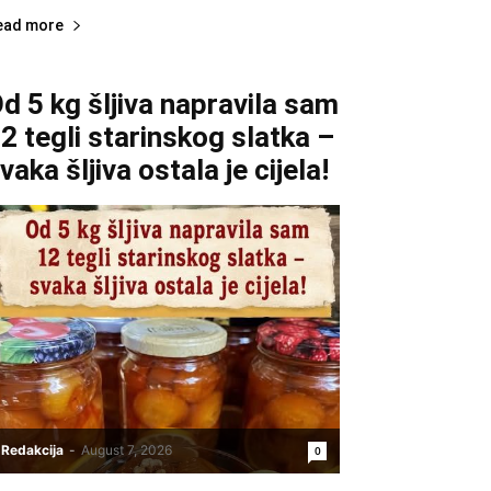
ead more
d 5 kg šljiva napravila sam
2 tegli starinskog slatka –
vaka šljiva ostala je cijela!
Redakcija
-
August 7, 2026
0