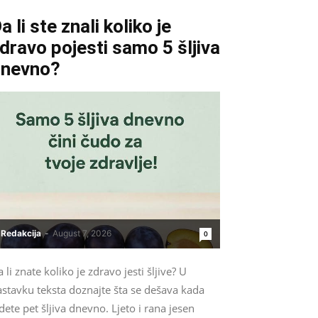
a li ste znali koliko je
dravo pojesti samo 5 šljiva
dnevno?
Redakcija
-
August 7, 2026
0
 li znate koliko je zdravo jesti šljive? U
astavku teksta doznajte šta se dešava kada
dete pet šljiva dnevno. Ljeto i rana jesen