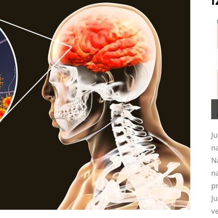
I
Ju
na
N
na
pr
J
ve