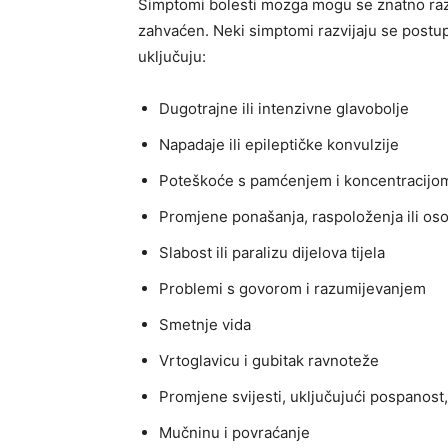
Simptomi bolesti mozga mogu se znatno razli
zahvaćen. Neki simptomi razvijaju se postup
uključuju:
Dugotrajne ili intenzivne glavobolje
Napadaje ili epileptičke konvulzije
Poteškoće s pamćenjem i koncentracijo
Promjene ponašanja, raspoloženja ili os
Slabost ili paralizu dijelova tijela
Problemi s govorom i razumijevanjem
Smetnje vida
Vrtoglavicu i gubitak ravnoteže
Promjene svijesti, uključujući pospanost,
Mučninu i povraćanje