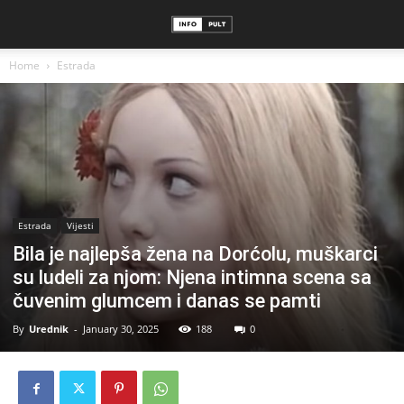
Home
Estrada
Estrada
Vijesti
Bila je najlepša žena na Dorćolu, muškarci
su ludeli za njom: Njena intimna scena sa
čuvenim glumcem i danas se pamti
By
Urednik
-
January 30, 2025
188
0