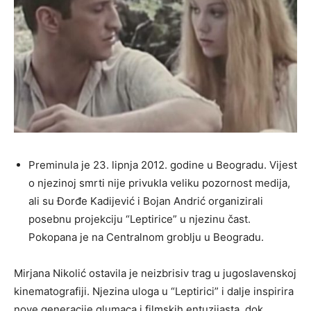
Preminula je 23. lipnja 2012. godine u Beogradu. Vijest
o njezinoj smrti nije privukla veliku pozornost medija,
ali su Đorđe Kadijević i Bojan Andrić organizirali
posebnu projekciju “Leptirice” u njezinu čast.
Pokopana je na Centralnom groblju u Beogradu.
Mirjana Nikolić ostavila je neizbrisiv trag u jugoslavenskoj
kinematografiji. Njezina uloga u “Leptirici” i dalje inspirira
nove generacije glumaca i filmskih entuzijasta, dok