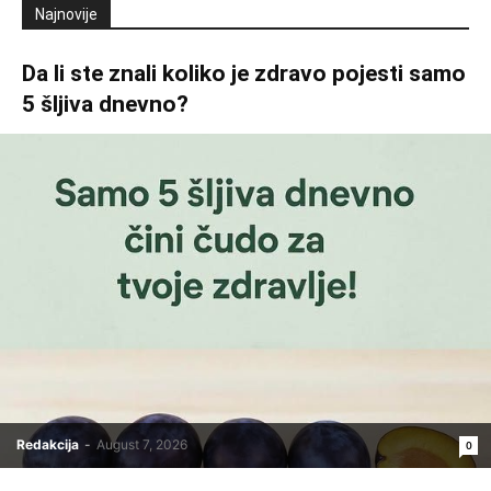
Najnovije
Da li ste znali koliko je zdravo pojesti samo
5 šljiva dnevno?
Redakcija
-
August 7, 2026
0