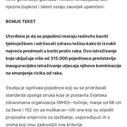
njezina ljupkost i talent ostaju zauvijek upamćeni.
BONUS TEKST
Utvrđeno je da se pojedinci moraju redovito baviti
tjelovježbom i održavati zdravu težinu kako bi izvukli
najveće prednosti u borbi protiv raka. Ovo istraživanje
koje uključuje više od 315.000 pojedinaca predstavlja
inauguracijsko istraživanje utjecaja njihove kombinacije
na smanjenje rizika od raka.
Studija je ispitivala pojedince koji su se pridržavali
standarda opsega struka koje je postavila Svjetska
zdravstvena organizacija (WHO)—točnije, manje od 88 cm
za žene i 102 cm za muškarce—i/ili one koji su slijedili
propisane smjernice za vježbanje, uspoređujući ih s
onima koji nisu zadovoljili ove kriterije.