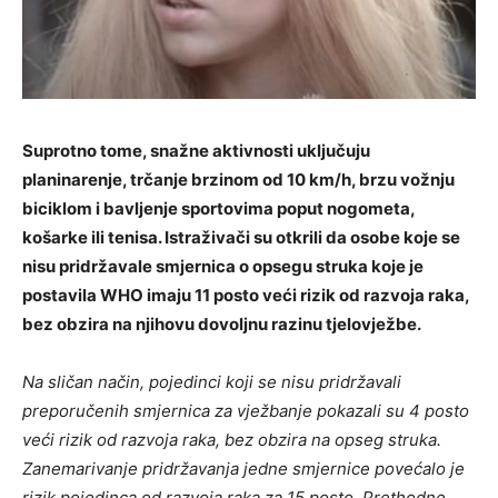
Suprotno tome, snažne aktivnosti uključuju
planinarenje, trčanje brzinom od 10 km/h, brzu vožnju
biciklom i bavljenje sportovima poput nogometa,
košarke ili tenisa. Istraživači su otkrili da osobe koje se
nisu pridržavale smjernica o opsegu struka koje je
postavila WHO imaju 11 posto veći rizik od razvoja raka,
bez obzira na njihovu dovoljnu razinu tjelovježbe.
Na sličan način, pojedinci koji se nisu pridržavali
preporučenih smjernica za vježbanje pokazali su 4 posto
veći rizik od razvoja raka, bez obzira na opseg struka.
Zanemarivanje pridržavanja jedne smjernice povećalo je
rizik pojedinca od razvoja raka za 15 posto. Prethodne