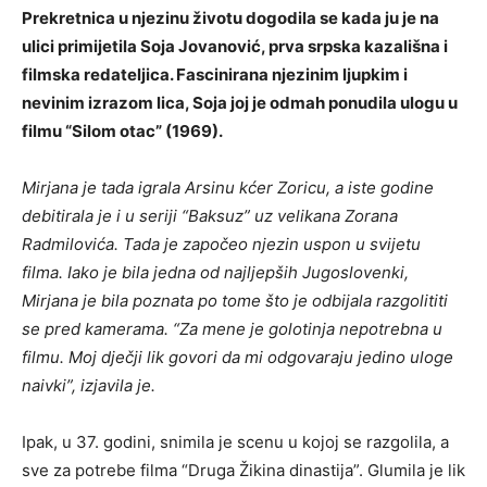
Prekretnica u njezinu životu dogodila se kada ju je na
ulici primijetila Soja Jovanović, prva srpska kazališna i
filmska redateljica. Fascinirana njezinim ljupkim i
nevinim izrazom lica, Soja joj je odmah ponudila ulogu u
filmu “Silom otac” (1969).
Mirjana je tada igrala Arsinu kćer Zoricu, a iste godine
debitirala je i u seriji “Baksuz” uz velikana Zorana
Radmilovića. Tada je započeo njezin uspon u svijetu
filma. Iako je bila jedna od najljepših Jugoslovenki,
Mirjana je bila poznata po tome što je odbijala razgolititi
se pred kamerama. “Za mene je golotinja nepotrebna u
filmu. Moj dječji lik govori da mi odgovaraju jedino uloge
naivki”, izjavila je.
Ipak, u 37. godini, snimila je scenu u kojoj se razgolila, a
sve za potrebe filma “Druga Žikina dinastija”. Glumila je lik