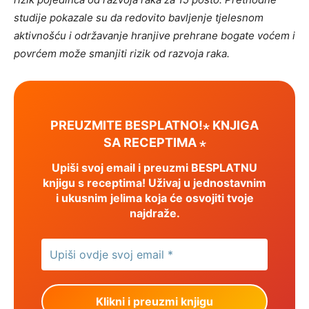
studije pokazale su da redovito bavljenje tjelesnom
aktivnošću i održavanje hranjive prehrane bogate voćem i
povrćem može smanjiti rizik od razvoja raka.
PREUZMITE BESPLATNO!⋆ KNJIGA
SA RECEPTIMA ⋆
Upiši svoj email i preuzmi BESPLATNU
knjigu s receptima! Uživaj u jednostavnim
i ukusnim jelima koja će osvojiti tvoje
najdraže.