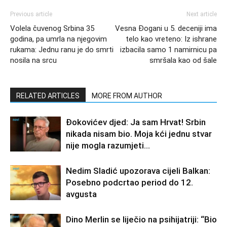
Previous article
Next article
Volela čuvenog Srbina 35
Vesna Đogani u 5. deceniji ima
godina, pa umrla na njegovim
telo kao vreteno: Iz ishrane
rukama: Jednu ranu je do smrti
izbacila samo 1 namirnicu pa
nosila na srcu
smršala kao od šale
RELATED ARTICLES
MORE FROM AUTHOR
Đokovićev djed: Ja sam Hrvat! Srbin
nikada nisam bio. Moja kći jednu stvar
nije mogla razumjeti…
Nedim Sladić upozorava cijeli Balkan:
Posebno podcrtao period do 12.
avgusta
Dino Merlin se liječio na psihijatriji: “Bio