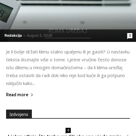
Redakcija
-
August 5, 2026
0
Je li bolje držati klimu stalno upaljenu ili je gasiti? U nastavku
teksta doznajte više o tome. Ljetne vrućine često donose
istu dilemu u mnogim domaćinstvima – da li klima-uređaj
treba ostaviti da radi dok niko nije kod kuće ili ga potpuno
isključiti kako...
Read more
Izdvojeno
0