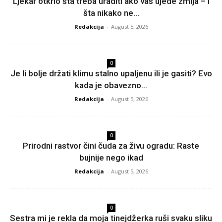
Ljekar otkrio šta treba uraditi ako vas ujede zmija – i
šta nikako ne...
Redakcija
-
August 5, 2026
0
Je li bolje držati klimu stalno upaljenu ili je gasiti? Evo
kada je obavezno...
Redakcija
-
August 5, 2026
0
Prirodni rastvor čini čuda za živu ogradu: Raste
bujnije nego ikad
Redakcija
-
August 5, 2026
0
Sestra mi je rekla da moja tinejdžerka ruši svaku sliku