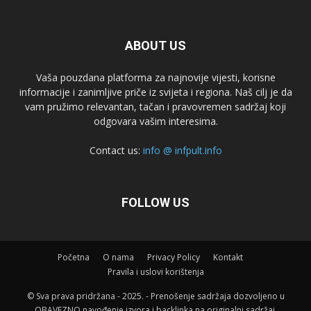
ABOUT US
Vaša pouzdana platforma za najnovije vijesti, korisne
informacije i zanimljive priče iz svijeta i regiona. Naš cilj je da
vam pružimo relevantan, tačan i pravovremen sadržaj koji
odgovara vašim interesima.
Contact us:
info @ infpult.info
FOLLOW US
Početna
O nama
Privacy Policy
Kontakt
Pravila i uslovi korištenja
© Sva prava pridržana - 2025. - Prenošenje sadržaja dozvoljeno u
OBAVEZNO navođenje izvora i backlinka na originalni sadržaj.