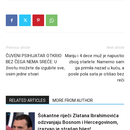
Previous article
Next article
ČUVENI PSIHIJATAR OTKRIO
Mariju i 4 dece muž je napustio
BEZ ČEGA NEMA SREĆE: U
zbog starlete: Namerno sam
životu možete da izgubite sve,
ga primila nazad u kuću, a
osim jedne stvari
posle pola sata je otišao bez
reči
RELATED ARTICLES
MORE FROM AUTHOR
Šokantne riječi Zlatana Ibrahimovića
odzvanjaju Bosnom i Hercegovinom,
izazvao je strašan bijes!