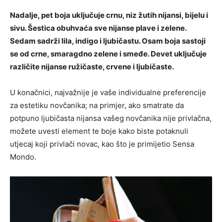
Nadalje, pet boja uključuje crnu, niz žutih nijansi, bijelu i
sivu. Šestica obuhvaća sve nijanse plave i zelene.
Sedam sadrži lila, indigo i ljubičastu. Osam boja sastoji
se od crne, smaragdno zelene i smeđe. Devet uključuje
različite nijanse ružičaste, crvene i ljubičaste.
U konačnici, najvažnije je vaše individualne preferencije
za estetiku novčanika; na primjer, ako smatrate da
potpuno ljubičasta nijansa vašeg novčanika nije privlačna,
možete uvesti element te boje kako biste potaknuli
utjecaj koji privlači novac, kao što je primijetio Sensa
Mondo.