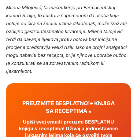
Milena Milojević, farmaceutkinja pri Farmaceutskoj
komori Srbije, to ilustrira napomenom da osoba koja
boluje od čira na želucu uzima diklofenak, može izazvati
ozbiljno gastrointestinalno krvarenje. Milena Milojević
tvrdi da davanje lijekova protiv bolova bez inicijalne
procjene predstavlja veliki rizik. Iako se brojni analgetici
mogu nabaviti bez recepta, prije njihove uporabe nužno
je konzultirati se sa zdravstvenim radnikom ili
ljekarnikom.
PREUZMITE BESPLATNO!⋆ KNJIGA
SA RECEPTIMA ⋆
Upiši svoj email i preuzmi BESPLATNU
knjigu s receptima! Uživaj u jednostavnim
i ukusnim jelima koja će osvojiti tvoje