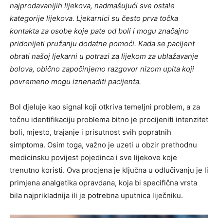
najprodavanijih lijekova, nadmašujući sve ostale
kategorije lijekova. Ljekarnici su često prva točka
kontakta za osobe koje pate od boli i mogu značajno
pridonijeti pružanju dodatne pomoći. Kada se pacijent
obrati našoj ljekarni u potrazi za lijekom za ublažavanje
bolova, obično započinjemo razgovor nizom upita koji
povremeno mogu iznenaditi pacijenta.
Bol djeluje kao signal koji otkriva temeljni problem, a za
točnu identifikaciju problema bitno je procijeniti intenzitet
boli, mjesto, trajanje i prisutnost svih popratnih
simptoma. Osim toga, važno je uzeti u obzir prethodnu
medicinsku povijest pojedinca i sve lijekove koje
trenutno koristi. Ova procjena je ključna u odlučivanju je li
primjena analgetika opravdana, koja bi specifična vrsta
bila najprikladnija ili je potrebna uputnica liječniku.