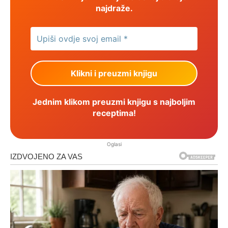
najdraže.
Jednim klikom preuzmi knjigu s najboljim
receptima!
Oglasi