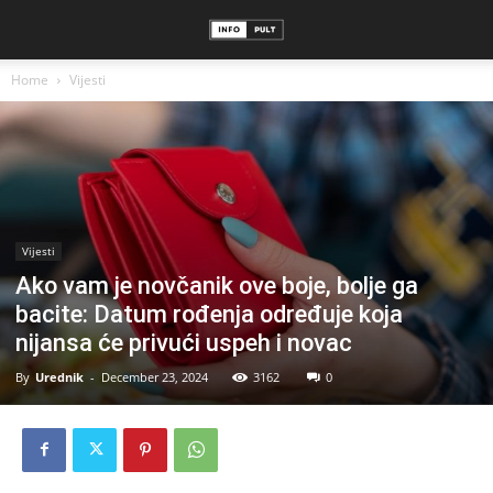
Home
Vijesti
Vijesti
Ako vam je novčanik ove boje, bolje ga
bacite: Datum rođenja određuje koja
nijansa će privući uspeh i novac
By
Urednik
-
December 23, 2024
3162
0