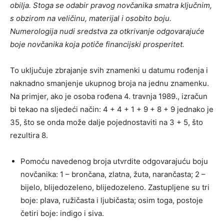
obilja. Stoga se odabir pravog novčanika smatra ključnim,
s obzirom na veličinu, materijal i osobito boju.
Numerologija nudi sredstva za otkrivanje odgovarajuće
boje novčanika koja potiče financijski prosperitet.
To uključuje zbrajanje svih znamenki u datumu rođenja i
naknadno smanjenje ukupnog broja na jednu znamenku.
Na primjer, ako je osoba rođena 4. travnja 1989., izračun
bi tekao na sljedeći način: 4 + 4 + 1 + 9 + 8 + 9 jednako je
35, što se onda može dalje pojednostaviti na 3 + 5, što
rezultira 8.
Pomoću navedenog broja utvrdite odgovarajuću boju
novčanika: 1 – brončana, zlatna, žuta, narančasta; 2 –
bijelo, blijedozeleno, blijedozeleno. Zastupljene su tri
boje: plava, ružičasta i ljubičasta; osim toga, postoje
četiri boje: indigo i siva.