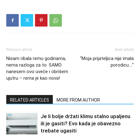
Previous article
Next article
Nisam ribala rernu godinama,
“Moja prijateljica nije imala
nema razloga za to: SAMO
porodicu….”
nanesem ovo uveče i obrišem
ujutru – rerna je kao nova!
RELATED ARTICLES
MORE FROM AUTHOR
Je li bolje držati klimu stalno upaljenu
ili je gasiti? Evo kada je obavezno
trebate ugasiti