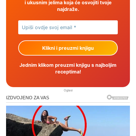
i ukusnim jelima koja će osvojiti tvoje
najdraže.
Jednim klikom preuzmi knjigu s najboljim
receptima!
Oglasi