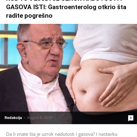
GASOVA ISTI: Gastroenterolog otkrio šta
radite pogrešno
Redakcija
-
August 6, 2026
0
Da li znate šta je uzrok nadutosti i gasova? I nastavku