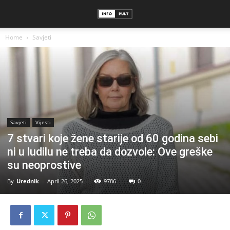
Home
Savjeti
Savjeti
Vijesti
7 stvari koje žene starije od 60 godina sebi
ni u ludilu ne treba da dozvole: Ove greške
su neoprostive
By
Urednik
-
April 26, 2025
9786
0