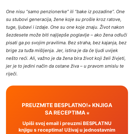
One nisu “samo penzionerke” ili “bake iz pozadine”. One
su stubovi generacija, žene koje su prošle kroz ratove,
tuge, ljubavi i izdaje. One su one koje znaju. Život nakon
šezdesete može biti najljepše poglavlje – ako žena odluči
pisati ga po svojim pravilima. Bez straha, bez kajanja, bez
brige za tuđa mišljenja. Jer, istina je da će ljudi uvijek
nešto reći. Ali, važno je da žena bira život koji želi živjeti,
jer je to jedini način da ostane živa – u pravom smislu te
riječi.
PREUZMITE BESPLATNO!⋆ KNJIGA
SA RECEPTIMA ⋆
Upiši svoj email i preuzmi BESPLATNU
knjigu s receptima! Uživaj u jednostavnim