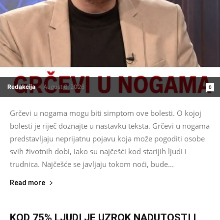
Redakcija
-
August 6, 2026
0
Grčevi u nogama mogu biti simptom ove bolesti. O kojoj
bolesti je riječ doznajte u nastavku teksta. Grčevi u nogama
predstavljaju neprijatnu pojavu koja može pogoditi osobe
svih životnih dobi, iako su najčešći kod starijih ljudi i
trudnica. Najčešće se javljaju tokom noći, bude...
Read more
KOD 75% LJUDI JE UZROK NADUTOSTI I