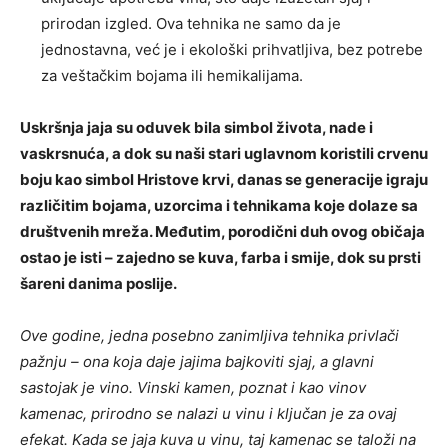
prirodan izgled. Ova tehnika ne samo da je
jednostavna, već je i ekološki prihvatljiva, bez potrebe
za veštačkim bojama ili hemikalijama.
Uskršnja jaja su oduvek bila simbol života, nade i
vaskrsnuća, a dok su naši stari uglavnom koristili crvenu
boju kao simbol Hristove krvi, danas se generacije igraju
različitim bojama, uzorcima i tehnikama koje dolaze sa
društvenih mreža. Međutim, porodični duh ovog običaja
ostao je isti – zajedno se kuva, farba i smije, dok su prsti
šareni danima poslije.
Ove godine, jedna posebno zanimljiva tehnika privlači
pažnju – ona koja daje jajima bajkoviti sjaj, a glavni
sastojak je vino. Vinski kamen, poznat i kao vinov
kamenac, prirodno se nalazi u vinu i ključan je za ovaj
efekat. Kada se jaja kuva u vinu, taj kamenac se taloži na