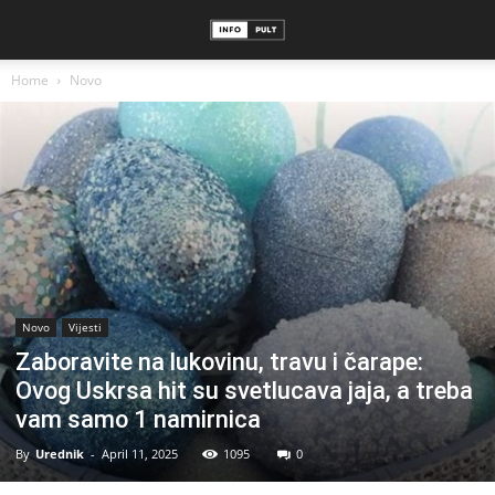
Home
Novo
Novo
Vijesti
Zaboravite na lukovinu, travu i čarape:
Ovog Uskrsa hit su svetlucava jaja, a treba
vam samo 1 namirnica
By
Urednik
-
April 11, 2025
1095
0