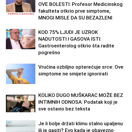
OVE BOLESTI: Profesor Medicinskog
fakulteta otkrio prve simptome,
MNOGI MISLE DA SU BEZAZLENI
KOD 75% LJUDI JE UZROK
NADUTOSTI I GASOVA ISTI:
Gastroenterolog otkrio šta radite
pogrešno
Vrućina ozbiljno opterećuje srce: Ove
simptome ne smijete ignorirati
KOLIKO DUGO MUŠKARAC MOŽE BEZ
INTIMNIH ODNOSA: Podatak koji je
sve ostavio bez teksta
Je li bolje držati klimu stalno upaljenu
ili je gasiti? Evo kada je obavezno