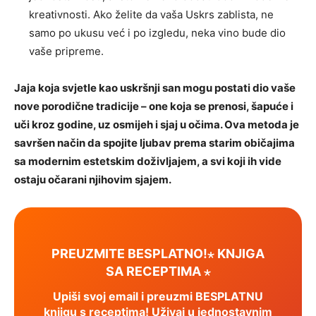
kreativnosti. Ako želite da vaša Uskrs zablista, ne
samo po ukusu već i po izgledu, neka vino bude dio
vaše pripreme.
Jaja koja svjetle kao uskršnji san mogu postati dio vaše
nove porodične tradicije – one koja se prenosi, šapuće i
uči kroz godine, uz osmijeh i sjaj u očima. Ova metoda je
savršen način da spojite ljubav prema starim običajima
sa modernim estetskim doživljajem, a svi koji ih vide
ostaju očarani njihovim sjajem.
PREUZMITE BESPLATNO!⋆ KNJIGA
SA RECEPTIMA ⋆
Upiši svoj email i preuzmi BESPLATNU
knjigu s receptima! Uživaj u jednostavnim