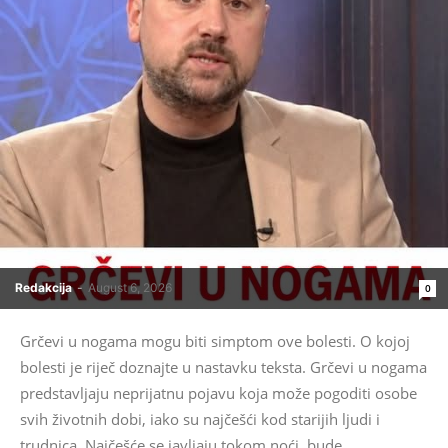
Redakcija
-
August 6, 2026
0
Grčevi u nogama mogu biti simptom ove bolesti. O kojoj
bolesti je riječ doznajte u nastavku teksta. Grčevi u nogama
predstavljaju neprijatnu pojavu koja može pogoditi osobe
svih životnih dobi, iako su najčešći kod starijih ljudi i
trudnica. Najčešće se javljaju tokom noći, bude...