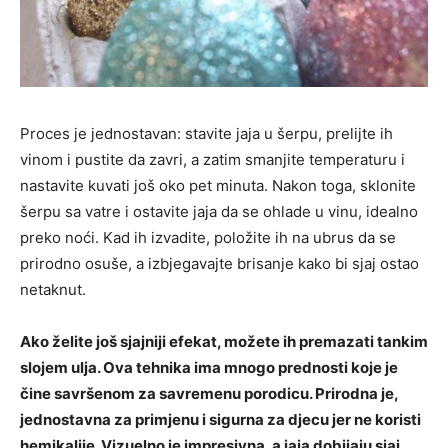
Proces je jednostavan: stavite jaja u šerpu, prelijte ih
vinom i pustite da zavri, a zatim smanjite temperaturu i
nastavite kuvati još oko pet minuta. Nakon toga, sklonite
šerpu sa vatre i ostavite jaja da se ohlade u vinu, idealno
preko noći. Kad ih izvadite, položite ih na ubrus da se
prirodno osuše, a izbjegavajte brisanje kako bi sjaj ostao
netaknut.
Ako želite još sjajniji efekat, možete ih premazati tankim
slojem ulja. Ova tehnika ima mnogo prednosti koje je
čine savršenom za savremenu porodicu. Prirodna je,
jednostavna za primjenu i sigurna za djecu jer ne koristi
hemikalije. Vizuelno je impresivna, a jaja dobijaju sjaj