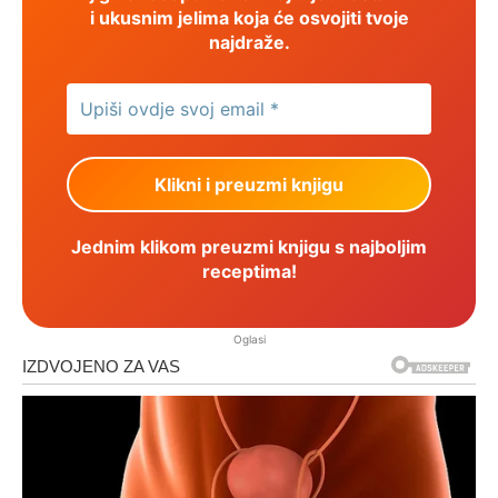
i ukusnim jelima koja će osvojiti tvoje
najdraže.
Jednim klikom preuzmi knjigu s najboljim
receptima!
Oglasi