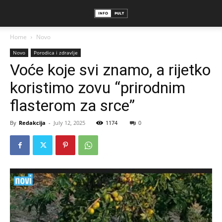
Home
Novo
Novo
Porodica i zdravlje
Voće koje svi znamo, a rijetko
koristimo zovu “prirodnim
flasterom za srce”
By
Redakcija
-
July 12, 2025
1174
0