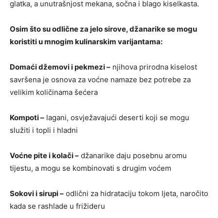
glatka, a unutrašnjost mekana, sočna i blago kiselkasta.
Osim što su odlične za jelo sirove, džanarike se mogu
koristiti u mnogim kulinarskim varijantama:
Domaći džemovi i pekmezi –
njihova prirodna kiselost
savršena je osnova za voćne namaze bez potrebe za
velikim količinama šećera
Kompoti –
lagani, osvježavajući deserti koji se mogu
služiti i topli i hladni
Voćne pite i kolači –
džanarike daju posebnu aromu
tijestu, a mogu se kombinovati s drugim voćem
Sokovi i sirupi –
odlični za hidrataciju tokom ljeta, naročito
kada se rashlade u frižideru