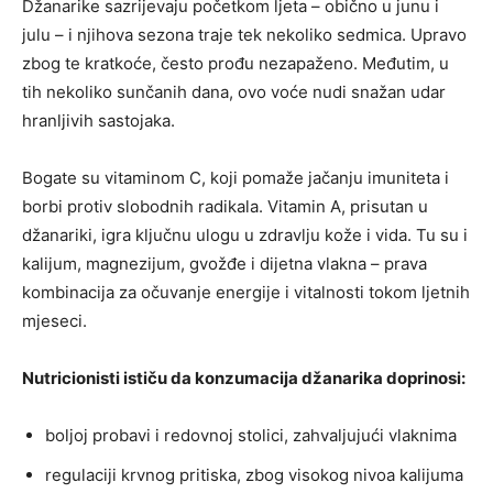
Džanarike sazrijevaju početkom ljeta – obično u junu i
julu – i njihova sezona traje tek nekoliko sedmica. Upravo
zbog te kratkoće, često prođu nezapaženo. Međutim, u
tih nekoliko sunčanih dana, ovo voće nudi snažan udar
hranljivih sastojaka.
Bogate su vitaminom C, koji pomaže jačanju imuniteta i
borbi protiv slobodnih radikala. Vitamin A, prisutan u
džanariki, igra ključnu ulogu u zdravlju kože i vida. Tu su i
kalijum, magnezijum, gvožđe i dijetna vlakna – prava
kombinacija za očuvanje energije i vitalnosti tokom ljetnih
mjeseci.
Nutricionisti ističu da konzumacija džanarika doprinosi:
boljoj probavi i redovnoj stolici, zahvaljujući vlaknima
regulaciji krvnog pritiska, zbog visokog nivoa kalijuma