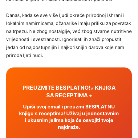
Danas, kada se sve više ljudi okreće prirodnoj ishrani i
lokalnim namirnicama, džanarike imaju priliku za povratak
na trpezu. Ne zbog nostalgije, već zbog stvarne nutritivne
vrijednosti i svestranosti. Ignorisati ih znači propustiti
jedan od najdostupnijih i najkorisnijih darova koje nam
priroda ljeti nudi.
PREUZMITE BESPLATNO!⋆ KNJIGA
SA RECEPTIMA ⋆
Upiši svoj email i preuzmi BESPLATNU
knjigu s receptima! Uživaj u jednostavnim
i ukusnim jelima koja će osvojiti tvoje
najdraže.