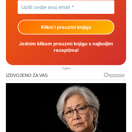
Jednim klikom preuzmi knjigu s najboljim
receptima!
Oglasi