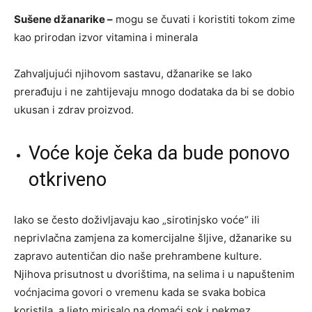
Sušene džanarike –
mogu se čuvati i koristiti tokom zime
kao prirodan izvor vitamina i minerala
Zahvaljujući njihovom sastavu, džanarike se lako
prerađuju i ne zahtijevaju mnogo dodataka da bi se dobio
ukusan i zdrav proizvod.
Voće koje čeka da bude ponovo
otkriveno
Iako se često doživljavaju kao „sirotinjsko voće“ ili
neprivlačna zamjena za komercijalne šljive, džanarike su
zapravo autentičan dio naše prehrambene kulture.
Njihova prisutnost u dvorištima, na selima i u napuštenim
voćnjacima govori o vremenu kada se svaka bobica
koristila, a ljeto mirisalo na domaći sok i pekmez.