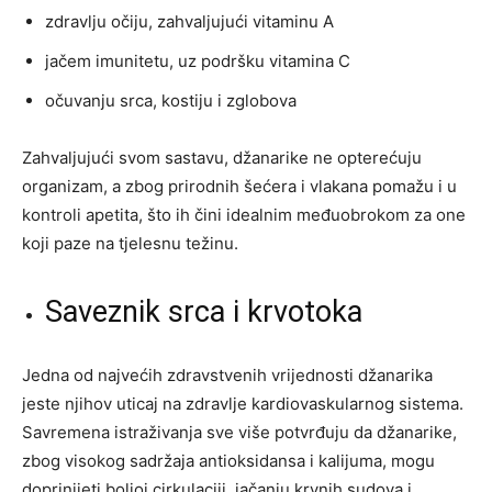
zdravlju očiju, zahvaljujući vitaminu A
jačem imunitetu, uz podršku vitamina C
očuvanju srca, kostiju i zglobova
Zahvaljujući svom sastavu, džanarike ne opterećuju
organizam, a zbog prirodnih šećera i vlakana pomažu i u
kontroli apetita, što ih čini idealnim međuobrokom za one
koji paze na tjelesnu težinu.
Saveznik srca i krvotoka
Jedna od najvećih zdravstvenih vrijednosti džanarika
jeste njihov uticaj na zdravlje kardiovaskularnog sistema.
Savremena istraživanja sve više potvrđuju da džanarike,
zbog visokog sadržaja antioksidansa i kalijuma, mogu
doprinijeti boljoj cirkulaciji, jačanju krvnih sudova i