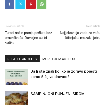
Previous article
Next article
Turski način pranja peškira bez
Najljekovitija voda za vašu
omekšivača: Dovoljne su tri
štitnjaču, mozak i jetru
kašike
RELATED ARTICLES
MORE FROM AUTHOR
Da li ste znali koliko je zdravo pojesti
samo 5 šljiva dnevno?
ŠAMPINJONI PUNJENI SIROM