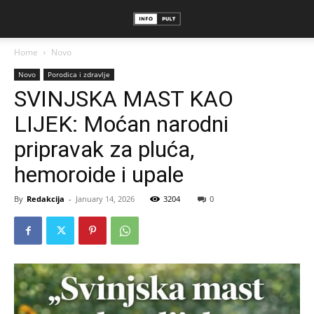
Home
Novo
Novo
Porodica i zdravlje
SVINJSKA MAST KAO
LIJEK: Moćan narodni
pripravak za pluća,
hemoroide i upale
By
Redakcija
-
January 14, 2026
3204
0