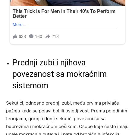
Prednji zubi i njihova
povezanost sa mokraćnim
sistemom
Sekutići, odnosno prednji zubi, među prvima privlače
pažnju kada se pojavi bol ili osjetljivost. Prema pojedinim
teorijama, gornji i donji sekutići povezani su sa
bubrezima i mokraćnom bešikom. Osobe koje često imaju
upale mokraćnih puteva ili pate od hroničnih infekcija