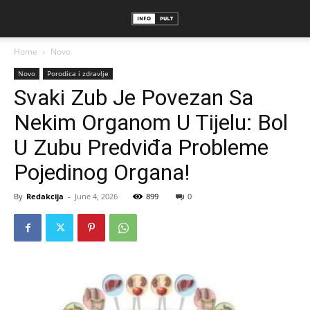
Home
Novo
Novo
Porodica i zdravlje
Svaki Zub Je Povezan Sa
Nekim Organom U Tijelu: Bol
U Zubu Predviđa Probleme
Pojedinog Organa!
By
Redakcija
-
June 4, 2026
899
0