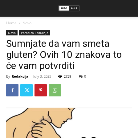
Home
Novo
Novo
Porodica i zdravlje
Sumnjate da vam smeta
gluten? Ovih 10 znakova to
će vam potvrditi
By
Redakcija
-
July 3, 2025
2739
0