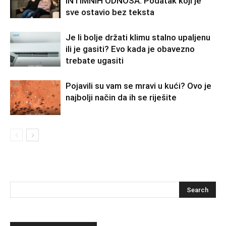
INTIMNIH ODNOSA: Podatak koji je
sve ostavio bez teksta
Je li bolje držati klimu stalno upaljenu
ili je gasiti? Evo kada je obavezno
trebate ugasiti
Pojavili su vam se mravi u kući? Ovo je
najbolji način da ih se riješite