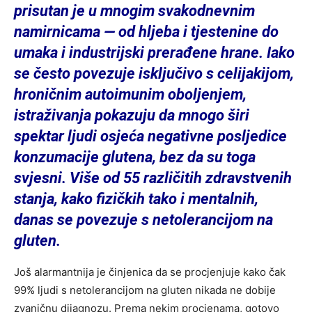
prisutan je u mnogim svakodnevnim
namirnicama — od hljeba i tjestenine do
umaka i industrijski prerađene hrane. Iako
se često povezuje isključivo s celijakijom,
hroničnim autoimunim oboljenjem,
istraživanja pokazuju da mnogo širi
spektar ljudi osjeća negativne posljedice
konzumacije glutena, bez da su toga
svjesni. Više od 55 različitih zdravstvenih
stanja, kako fizičkih tako i mentalnih,
danas se povezuje s netolerancijom na
gluten.
Još alarmantnija je činjenica da se procjenjuje kako čak
99% ljudi s netolerancijom na gluten nikada ne dobije
zvaničnu dijagnozu. Prema nekim procjenama, gotovo