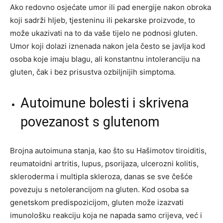
Ako redovno osjećate umor ili pad energije nakon obroka
koji sadrži hljeb, tjesteninu ili pekarske proizvode, to
može ukazivati na to da vaše tijelo ne podnosi gluten.
Umor koji dolazi iznenada nakon jela često se javlja kod
osoba koje imaju blagu, ali konstantnu intoleranciju na
gluten, čak i bez prisustva ozbiljnijih simptoma.
Autoimune bolesti i skrivena
povezanost s glutenom
Brojna autoimuna stanja, kao što su Hašimotov tiroiditis,
reumatoidni artritis, lupus, psorijaza, ulcerozni kolitis,
skleroderma i multipla skleroza, danas se sve češće
povezuju s netolerancijom na gluten. Kod osoba sa
genetskom predispozicijom, gluten može izazvati
imunološku reakciju koja ne napada samo crijeva, već i