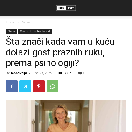
Home
Novo
Novo
Savjeti i zanimljivosti
Šta znači kada vam u kuću
dolazi gost praznih ruku,
prema psihologiji?
By
Redakcija
-
June 23, 2025
3367
0