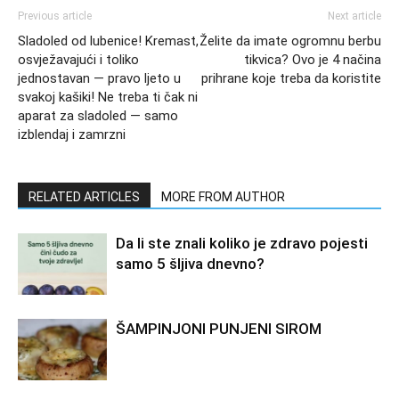
Previous article
Next article
Sladoled od lubenice! Kremast,
Želite da imate ogromnu berbu
osvježavajući i toliko
tikvica? Ovo je 4 načina
jednostavan — pravo ljeto u
prihrane koje treba da koristite
svakoj kašiki! Ne treba ti čak ni
aparat za sladoled — samo
izblendaj i zamrzni
RELATED ARTICLES
MORE FROM AUTHOR
Da li ste znali koliko je zdravo pojesti
samo 5 šljiva dnevno?
ŠAMPINJONI PUNJENI SIROM