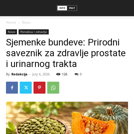
Home
Novo
Novo
Porodica i zdravlje
Sjemenke bundeve: Prirodni
saveznik za zdravlje prostate
i urinarnog trakta
By
Redakcija
-
July 6, 2026
126
0