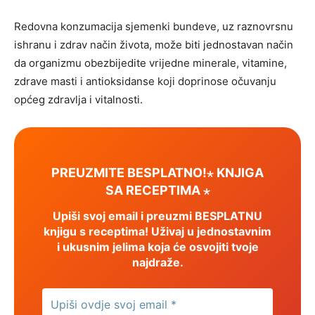
Redovna konzumacija sjemenki bundeve, uz raznovrsnu
ishranu i zdrav način života, može biti jednostavan način
da organizmu obezbijedite vrijedne minerale, vitamine,
zdrave masti i antioksidanse koji doprinose očuvanju
općeg zdravlja i vitalnosti.
PREUZMITE BESPLATNO!⋆ KNJIGA
SA RECEPTIMA ⋆
Upiši svoj email i preuzmi BESPLATNU
knjigu s receptima! Uživaj u jednostavnim
i ukusnim jelima koja će osvojiti tvoje
najdraže.