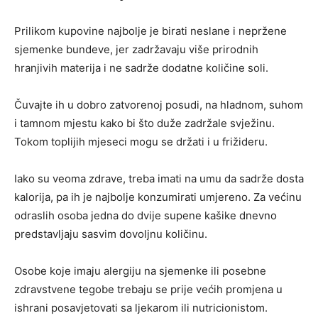
Prilikom kupovine najbolje je birati neslane i nepržene
sjemenke bundeve, jer zadržavaju više prirodnih
hranjivih materija i ne sadrže dodatne količine soli.
Čuvajte ih u dobro zatvorenoj posudi, na hladnom, suhom
i tamnom mjestu kako bi što duže zadržale svježinu.
Tokom toplijih mjeseci mogu se držati i u frižideru.
Iako su veoma zdrave, treba imati na umu da sadrže dosta
kalorija, pa ih je najbolje konzumirati umjereno. Za većinu
odraslih osoba jedna do dvije supene kašike dnevno
predstavljaju sasvim dovoljnu količinu.
Osobe koje imaju alergiju na sjemenke ili posebne
zdravstvene tegobe trebaju se prije većih promjena u
ishrani posavjetovati sa ljekarom ili nutricionistom.