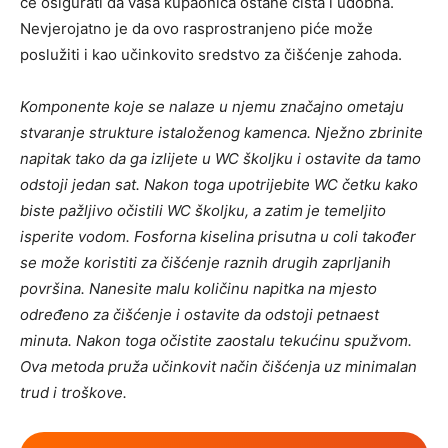
će osigurati da vaša kupaonica ostane čista i udobna.
Nevjerojatno je da ovo rasprostranjeno piće može
poslužiti i kao učinkovito sredstvo za čišćenje zahoda.
Komponente koje se nalaze u njemu značajno ometaju
stvaranje strukture istaloženog kamenca. Nježno zbrinite
napitak tako da ga izlijete u WC školjku i ostavite da tamo
odstoji jedan sat. Nakon toga upotrijebite WC četku kako
biste pažljivo očistili WC školjku, a zatim je temeljito
isperite vodom. Fosforna kiselina prisutna u coli također
se može koristiti za čišćenje raznih drugih zaprljanih
površina. Nanesite malu količinu napitka na mjesto
određeno za čišćenje i ostavite da odstoji petnaest
minuta. Nakon toga očistite zaostalu tekućinu spužvom.
Ova metoda pruža učinkovit način čišćenja uz minimalan
trud i troškove.