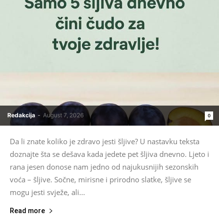
Redakcija
-
August 7, 2026
0
Da li znate koliko je zdravo jesti šljive? U nastavku teksta
doznajte šta se dešava kada jedete pet šljiva dnevno. Ljeto i
rana jesen donose nam jedno od najukusnijih sezonskih
voća – šljive. Sočne, mirisne i prirodno slatke, šljive se
mogu jesti svježe, ali...
Read more