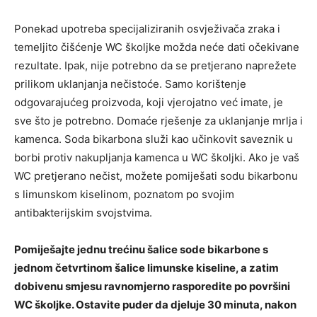
Ponekad upotreba specijaliziranih osvježivača zraka i
temeljito čišćenje WC školjke možda neće dati očekivane
rezultate. Ipak, nije potrebno da se pretjerano naprežete
prilikom uklanjanja nečistoće. Samo korištenje
odgovarajućeg proizvoda, koji vjerojatno već imate, je
sve što je potrebno. Domaće rješenje za uklanjanje mrlja i
kamenca. Soda bikarbona služi kao učinkovit saveznik u
borbi protiv nakupljanja kamenca u WC školjki. Ako je vaš
WC pretjerano nečist, možete pomiješati sodu bikarbonu
s limunskom kiselinom, poznatom po svojim
antibakterijskim svojstvima.
Pomiješajte jednu trećinu šalice sode bikarbone s
jednom četvrtinom šalice limunske kiseline, a zatim
dobivenu smjesu ravnomjerno rasporedite po površini
WC školjke. Ostavite puder da djeluje 30 minuta, nakon