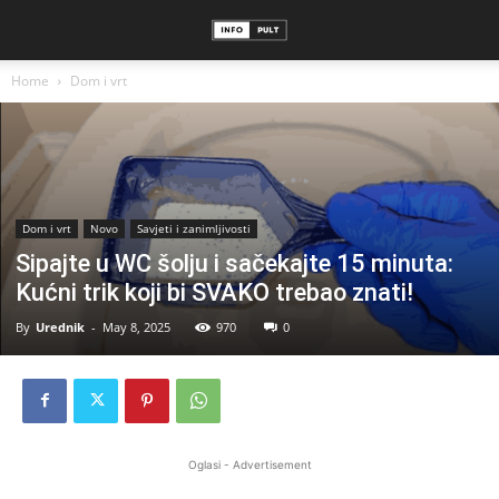
Home
Dom i vrt
Dom i vrt
Novo
Savjeti i zanimljivosti
Sipajte u WC šolju i sačekajte 15 minuta:
Kućni trik koji bi SVAKO trebao znati!
By
Urednik
-
May 8, 2025
970
0
Oglasi - Advertisement