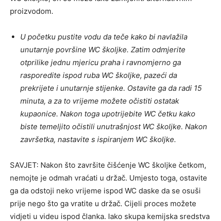
proizvodom.
U početku pustite vodu da teče kako bi navlažila
unutarnje površine WC školjke. Zatim odmjerite
otprilike jednu mjericu praha i ravnomjerno ga
rasporedite ispod ruba WC školjke, pazeći da
prekrijete i unutarnje stijenke. Ostavite ga da radi 15
minuta, a za to vrijeme možete očistiti ostatak
kupaonice. Nakon toga upotrijebite WC četku kako
biste temeljito očistili unutrašnjost WC školjke. Nakon
završetka, nastavite s ispiranjem WC školjke.
SAVJET: Nakon što završite čišćenje WC školjke četkom,
nemojte je odmah vraćati u držač. Umjesto toga, ostavite
ga da odstoji neko vrijeme ispod WC daske da se osuši
prije nego što ga vratite u držač. Cijeli proces možete
vidjeti u videu ispod članka. Iako skupa kemijska sredstva