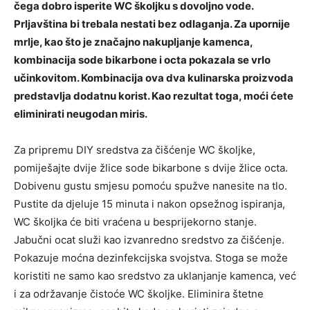
čega dobro isperite WC školjku s dovoljno vode.
Prljavština bi trebala nestati bez odlaganja. Za upornije
mrlje, kao što je značajno nakupljanje kamenca,
kombinacija sode bikarbone i octa pokazala se vrlo
učinkovitom. Kombinacija ova dva kulinarska proizvoda
predstavlja dodatnu korist. Kao rezultat toga, moći ćete
eliminirati neugodan miris.
Za pripremu DIY sredstva za čišćenje WC školjke,
pomiješajte dvije žlice sode bikarbone s dvije žlice octa.
Dobivenu gustu smjesu pomoću spužve nanesite na tlo.
Pustite da djeluje 15 minuta i nakon opsežnog ispiranja,
WC školjka će biti vraćena u besprijekorno stanje.
Jabučni ocat služi kao izvanredno sredstvo za čišćenje.
Pokazuje moćna dezinfekcijska svojstva. Stoga se može
koristiti ne samo kao sredstvo za uklanjanje kamenca, već
i za održavanje čistoće WC školjke. Eliminira štetne