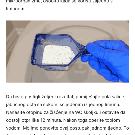
mikroorganizme, osobito kada se koristi zajedno s
limunom.
Da biste postigli željeni rezultat, pomiješajte pola šalice
jabučnog octa sa sokom iscijeđenim iz jednog limuna.
Nanesite otopinu za čišćenje na WC školjku i ostavite da
odstoji otprilike 12 minuta. Nakon toga operite toplom
vodom. Molimo ponovite ovaj postupak jednom tjedno. To