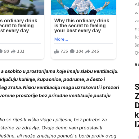
Ak
v
za
n
te
ša
Ov
R
 a osobito u prostorijama koje imaju slabu ventilaciju.
ljučuju kuhinje, kupaonice, podrume, a često i
S
eg zraka. Nisku ventilaciju mogu uzrokovati i prozori
tvorene prostorije bez prirodne ventilacije postaju
D
k
o se riješiti viška vlage i plijesni, bez potrebe za
I
štetne za zdravlje. Ovdje ćemo vam predstaviti
vještine, ali može značajno pomoći u borbi protiv ovog