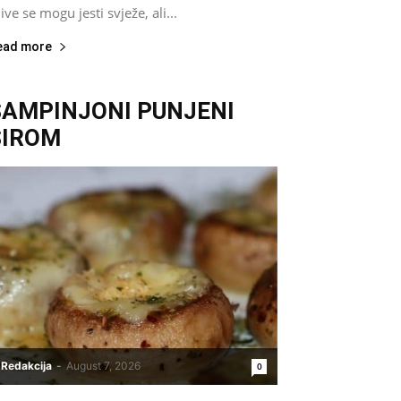
jive se mogu jesti svježe, ali...
ead more
ŠAMPINJONI PUNJENI
SIROM
Redakcija
-
August 7, 2026
0