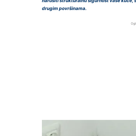
narušiti strukturalnu sigurnost vaše kuće,
drugim površinama.
Ogl