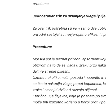
problema.
Jednostavan trik za uklanjanje vlage i plije
Za ovaj trik potrebna su vam samo dva uobiča
prirodni sastojci su nevjerojatno efikasni i 
Procedura:
Morska sol je poznat prirodni apsorbent koji 
obzirom na to da se vlaga u zraku brzo nakup
daljnje širenje plijesni.
Uzmite nekoliko malih posuda i napunite ih 
se često nakuplja vlaga, poput kupaonica, ku
zraka i smanjiti rizik od razvoja plijesni.
Eterično ulje čajevca, koje je poznato po sv
može biti izuzetno korisno u borbi protiv po