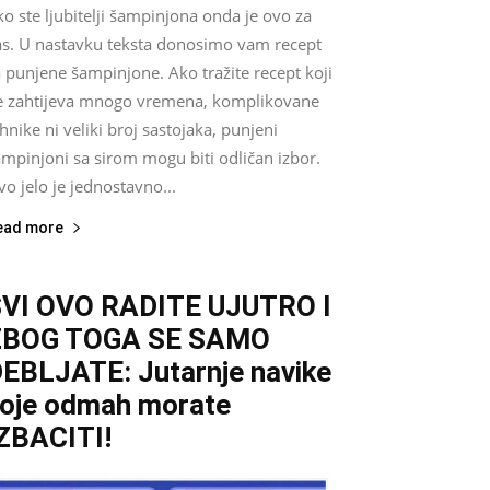
o ste ljubitelji šampinjona onda je ovo za
as. U nastavku teksta donosimo vam recept
 punjene šampinjone. Ako tražite recept koji
e zahtijeva mnogo vremena, komplikovane
hnike ni veliki broj sastojaka, punjeni
mpinjoni sa sirom mogu biti odličan izbor.
o jelo je jednostavno...
ead more
VI OVO RADITE UJUTRO I
ZBOG TOGA SE SAMO
EBLJATE: Jutarnje navike
oje odmah morate
ZBACITI!