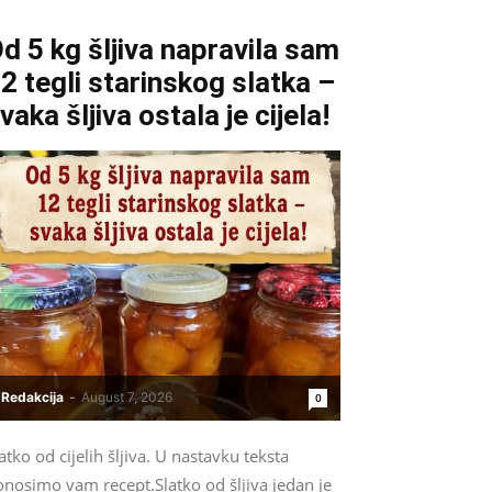
d 5 kg šljiva napravila sam
2 tegli starinskog slatka –
vaka šljiva ostala je cijela!
Redakcija
-
August 7, 2026
0
atko od cijelih šljiva. U nastavku teksta
onosimo vam recept.Slatko od šljiva jedan je