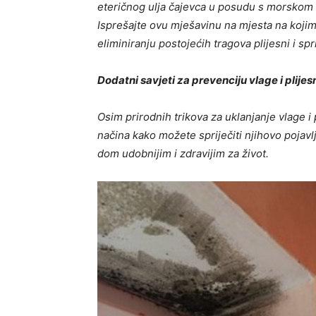
eteričnog ulja čajevca u posudu s morskom so
Isprešajte ovu mješavinu na mjesta na kojim
eliminiranju postojećih tragova plijesni i spri
Dodatni savjeti za prevenciju vlage i plijes
Osim prirodnih trikova za uklanjanje vlage i p
načina kako možete spriječiti njihovo pojavl
dom udobnijim i zdravijim za život.