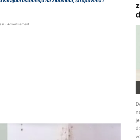
 stvarajući oštećenja na zidovima, stropovima i
z
asi - Advertisement
Da
n
je
d
vo