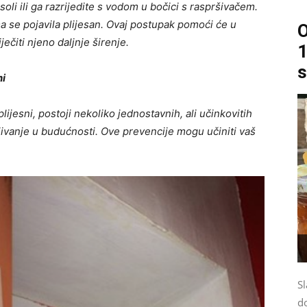
li ili ga razrijedite s vodom u bočici s raspršivačem.
a se pojavila plijesan. Ovaj postupak pomoći će u
O
ječiti njeno daljnje širenje.
1
s
ni
lijesni, postoji nekoliko jednostavnih, ali učinkovitih
jivanje u budućnosti. Ove prevencije mogu učiniti vaš
Sl
d