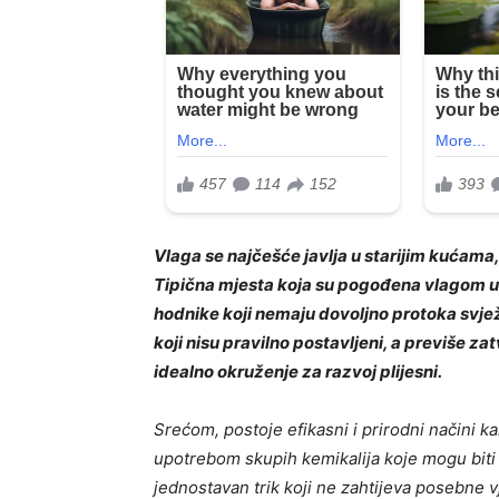
Vlaga se najčešće javlja u starijim kućama,
Tipična mjesta koja su pogođena vlagom uk
hodnike koji nemaju dovoljno protoka svjež
koji nisu pravilno postavljeni, a previše za
idealno okruženje za razvoj plijesni.
Srećom, postoje efikasni i prirodni načini kak
upotrebom skupih kemikalija koje mogu biti 
jednostavan trik koji ne zahtijeva posebne 