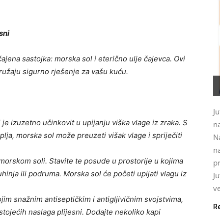
sni
jena sastojka: morska sol i eterično ulje čajevca. Ovi
pružaju sigurno rješenje za vašu kuću.
Ju
je izuzetno učinkovit u upijanju viška vlage iz zraka. S
na
lja, morska sol može preuzeti višak vlage i spriječiti
N
na
morskom soli. Stavite te posude u prostorije u kojima
pr
hinja ili podruma. Morska sol će početi upijati vlagu iz
J
ve
ojim snažnim antiseptičkim i antigljivičnim svojstvima,
R
stojećih naslaga plijesni. Dodajte nekoliko kapi