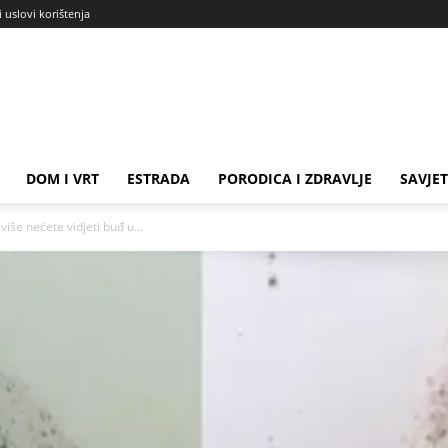
i uslovi korištenja
DOM I VRT
ESTRADA
PORODICA I ZDRAVLJE
SAVJET
še nećete vidjeti buđ u...