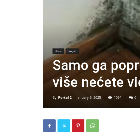
Novo
Savjeti
Samo ga poprs
više nećete vi
By
Portal 2
-
January 6, 2025
1094
0