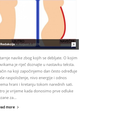
Redakcija
-
August 7, 2026
0
tarnje navike zbog kojih se debljate. O kojim
vikama je riječ doznajte u nastavku teksta.
ačin na koji započinjemo dan često određuje
še raspoloženje, nivo energije i odnos
ema hrani i kretanju tokom narednih sati.
utro je vrijeme kada donosimo prve odluke
zane za...
ead more