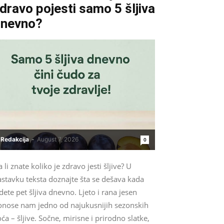
dravo pojesti samo 5 šljiva
dnevno?
Redakcija
-
August 7, 2026
0
 li znate koliko je zdravo jesti šljive? U
astavku teksta doznajte šta se dešava kada
dete pet šljiva dnevno. Ljeto i rana jesen
onose nam jedno od najukusnijih sezonskih
ća – šljive. Sočne, mirisne i prirodno slatke,