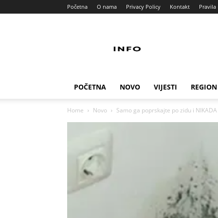
Početna
O nama
Privacy Policy
Kontakt
Pravila 
Info
Pult
POČETNA
NOVO
VIJESTI
REGION
Home
Novo
Samo ga poprskajte po zidu i NIKADA vi