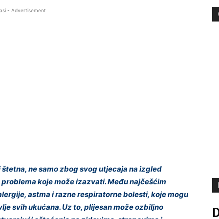
asi - Advertisement
 štetna, ne samo zbog svog utjecaja na izgled
ih problema koje može izazvati. Među najčešćim
 alergije, astma i razne respiratorne bolesti, koje mogu
je svih ukućana. Uz to, plijesan može ozbiljno
D