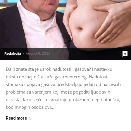
Redakcija
-
August 6, 2026
0
Da li znate šta je uzrok nadutosti i gasova? I nastavku
teksta doznajte šta kaže gastroenterolog. Nadutost
stomaka i pojava gasova predstavljaju jedan od najčešćih
problema sa varenjem koji može pogoditi ljude svih
uzrasta. Iako se često smatraju prolaznom neprijatnošću,
kod mnogih osoba ovi...
Read more