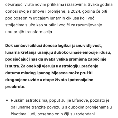
otvarajući vrata novim prilikama i izazovima. Svaka godina
donosi svoje ritmove i promjene, a 2024. godina će biti
pod posebnim uticajem lunarnih ciklusa koji već
stoljećima služe kao suptilni vodiči za razumijevanje
unutarnjih transformacija.
Dok sunčevi ciklusi donose logiku i jasnu vidljivost,
lunarna kretanja uranjuju duboko u naše emocije i dušu,
podsjećajući nas da svaka velika promjena započinje
iznutra. Za one koji vjeruju u astrologiju, praćenje
datuma mladog i punog Mjeseca može pružiti
dragocjene uvide u etape života i potencijalne
preokrete.
Ruskim astrolozima, poput Julije Lifanove, poznato je
da lunarne tranzite povezuju s dubokim promjenama u
životima ljudi, posebno onih čiji su rođendani