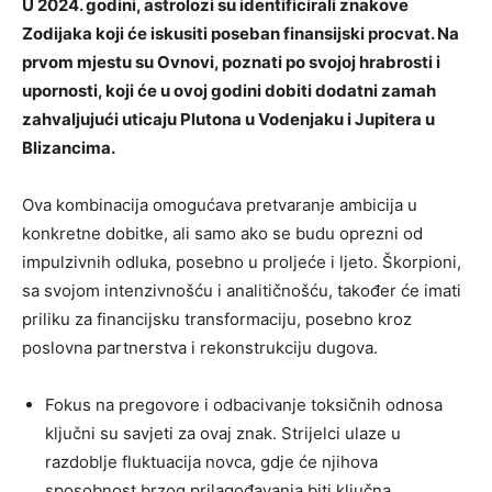
U 2024. godini, astrolozi su identificirali znakove
Zodijaka koji će iskusiti poseban finansijski procvat. Na
prvom mjestu su Ovnovi, poznati po svojoj hrabrosti i
upornosti, koji će u ovoj godini dobiti dodatni zamah
zahvaljujući uticaju Plutona u Vodenjaku i Jupitera u
Blizancima.
Ova kombinacija omogućava pretvaranje ambicija u
konkretne dobitke, ali samo ako se budu oprezni od
impulzivnih odluka, posebno u proljeće i ljeto. Škorpioni,
sa svojom intenzivnošću i analitičnošću, također će imati
priliku za financijsku transformaciju, posebno kroz
poslovna partnerstva i rekonstrukciju dugova.
Fokus na pregovore i odbacivanje toksičnih odnosa
ključni su savjeti za ovaj znak. Strijelci ulaze u
razdoblje fluktuacija novca, gdje će njihova
sposobnost brzog prilagođavanja biti ključna.