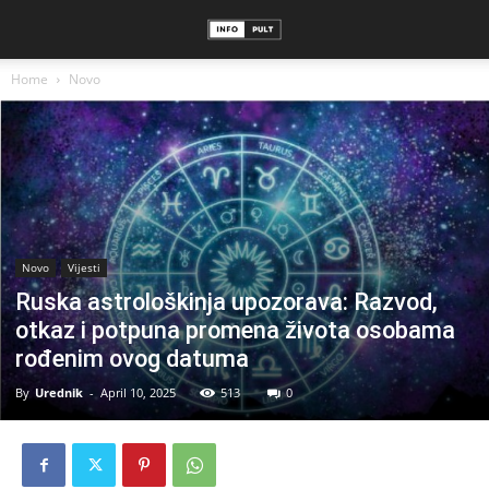
Home
Novo
Novo
Vijesti
Ruska astrološkinja upozorava: Razvod,
otkaz i potpuna promena života osobama
rođenim ovog datuma
By
Urednik
-
April 10, 2025
513
0