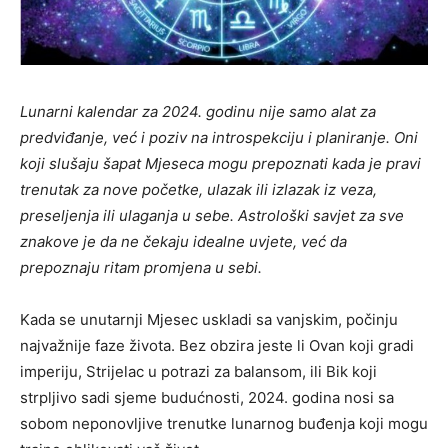
Lunarni kalendar za 2024. godinu nije samo alat za
predviđanje, već i poziv na introspekciju i planiranje. Oni
koji slušaju šapat Mjeseca mogu prepoznati kada je pravi
trenutak za nove početke, ulazak ili izlazak iz veza,
preseljenja ili ulaganja u sebe. Astrološki savjet za sve
znakove je da ne čekaju idealne uvjete, već da
prepoznaju ritam promjena u sebi.
Kada se unutarnji Mjesec uskladi sa vanjskim, počinju
najvažnije faze života. Bez obzira jeste li Ovan koji gradi
imperiju, Strijelac u potrazi za balansom, ili Bik koji
strpljivo sadi sjeme budućnosti, 2024. godina nosi sa
sobom neponovljive trenutke lunarnog buđenja koji mogu