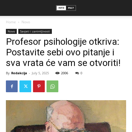
Home
Novo
Novo
Savjeti i zanimljivosti
Profesor psihologije otkriva:
Postavite sebi ovo pitanje i
sva vrata će vam se otvoriti!
By
Redakcija
-
July 5, 2025
2006
0