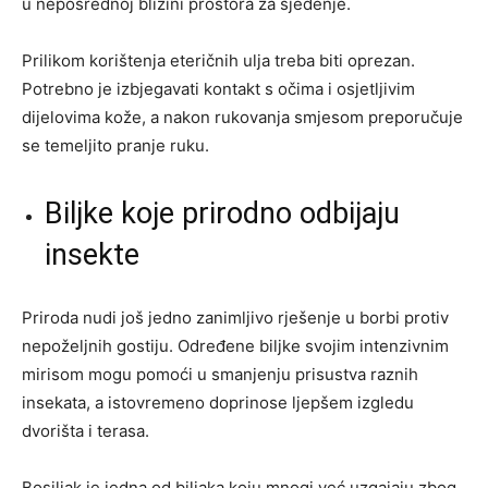
u neposrednoj blizini prostora za sjedenje.
Prilikom korištenja eteričnih ulja treba biti oprezan.
Potrebno je izbjegavati kontakt s očima i osjetljivim
dijelovima kože, a nakon rukovanja smjesom preporučuje
se temeljito pranje ruku.
Biljke koje prirodno odbijaju
insekte
Priroda nudi još jedno zanimljivo rješenje u borbi protiv
nepoželjnih gostiju. Određene biljke svojim intenzivnim
mirisom mogu pomoći u smanjenju prisustva raznih
insekata, a istovremeno doprinose ljepšem izgledu
dvorišta i terasa.
Bosiljak je jedna od biljaka koju mnogi već uzgajaju zbog