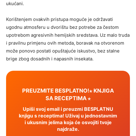
ukućani.
Korištenjem ovakvih pristupa moguće je održavati
ugodnu atmosferu u dvorištu bez potrebe za čestom
upotrebom agresivnih hemijskih sredstava. Uz malo truda
i pravilnu primjenu ovih metoda, boravak na otvorenom
može ponovo postati opuštajuće iskustvo, bez stalne
brige zbog dosadnih i napasnih insekata.
PREUZMITE BESPLATNO!⋆ KNJIGA
SA RECEPTIMA ⋆
Upiši svoj email i preuzmi BESPLATNU
knjigu s receptima! Uživaj u jednostavnim
i ukusnim jelima koja će osvojiti tvoje
najdraže.