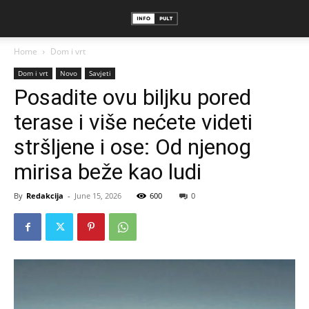
Home
Dom i vrt
Dom i vrt
Novo
Savjeti
Posadite ovu biljku pored
terase i više nećete videti
stršljene i ose: Od njenog
mirisa beže kao ludi
By
Redakcija
-
June 15, 2026
600
0