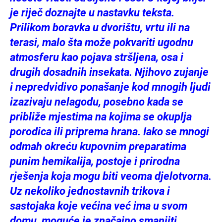
je riječ doznajte u nastavku teksta.
Prilikom boravka u dvorištu, vrtu ili na
terasi, malo šta može pokvariti ugodnu
atmosferu kao pojava stršljena, osa i
drugih dosadnih insekata. Njihovo zujanje
i nepredvidivo ponašanje kod mnogih ljudi
izazivaju nelagodu, posebno kada se
približe mjestima na kojima se okuplja
porodica ili priprema hrana. Iako se mnogi
odmah okreću kupovnim preparatima
punim hemikalija, postoje i prirodna
rješenja koja mogu biti veoma djelotvorna.
Uz nekoliko jednostavnih trikova i
sastojaka koje većina već ima u svom
domu, moguće je značajno smanjiti