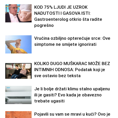
KOD 75% LJUDI JE UZROK
NADUTOSTI I GASOVA ISTI:
Gastroenterolog otkrio šta radite
pogrešno
Vrućina ozbiljno opterećuje srce: Ove
simptome ne smijete ignorirati
KOLIKO DUGO MUŠKARAC MOŽE BEZ
INTIMNIH ODNOSA: Podatak koji je
sve ostavio bez teksta
Je li bolje držati klimu stalno upaljenu
ili je gasiti? Evo kada je obavezno
trebate ugasiti
Pojavili su vam se mravi u kući? Ovo je