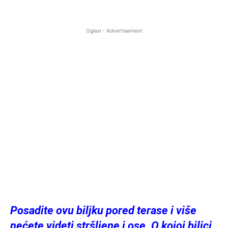
Oglasi - Advertisement
Posadite ovu biljku pored terase i više
nećete videti stršljene i ose. O kojoj biljci