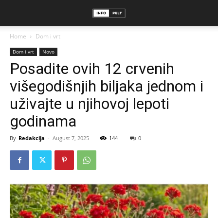
Home
Dom i vrt
Dom i vrt
Novo
Posadite ovih 12 crvenih
višegodišnjih biljaka jednom i
uživajte u njihovoj lepoti
godinama
By
Redakcija
-
August 7, 2025
144
0