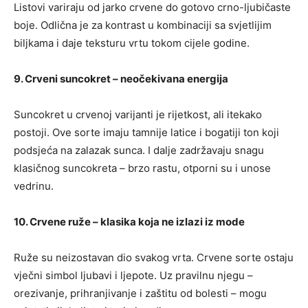
Listovi variraju od jarko crvene do gotovo crno-ljubičaste
boje. Odlična je za kontrast u kombinaciji sa svjetlijim
biljkama i daje teksturu vrtu tokom cijele godine.
9. Crveni suncokret – neočekivana energija
Suncokret u crvenoj varijanti je rijetkost, ali itekako
postoji. Ove sorte imaju tamnije latice i bogatiji ton koji
podsjeća na zalazak sunca. I dalje zadržavaju snagu
klasičnog suncokreta – brzo rastu, otporni su i unose
vedrinu.
10. Crvene ruže – klasika koja ne izlazi iz mode
Ruže su neizostavan dio svakog vrta. Crvene sorte ostaju
vječni simbol ljubavi i ljepote. Uz pravilnu njegu –
orezivanje, prihranjivanje i zaštitu od bolesti – mogu