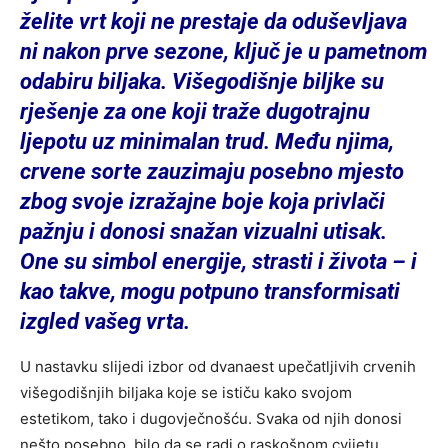
želite vrt koji ne prestaje da oduševljava
ni nakon prve sezone, ključ je u pametnom
odabiru biljaka. Višegodišnje biljke su
rješenje za one koji traže dugotrajnu
ljepotu uz minimalan trud. Među njima,
crvene sorte zauzimaju posebno mjesto
zbog svoje izražajne boje koja privlači
pažnju i donosi snažan vizualni utisak.
One su simbol energije, strasti i života – i
kao takve, mogu potpuno transformisati
izgled vašeg vrta.
U nastavku slijedi izbor od dvanaest upečatljivih crvenih
višegodišnjih biljaka koje se ističu kako svojom
estetikom, tako i dugovječnošću. Svaka od njih donosi
nešto posebno, bilo da se radi o raskošnom cvijetu,