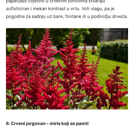
paperjasti cvjetovi u crvenim tonovima stvaraju
sofisticiran i mekan kontrast u vrtu. Voli vlagu, pa je
pogodna za sadnju uz bare, fontane ili u podnožju drveća.
6. Crveni jorgovan – miris koji se pamti