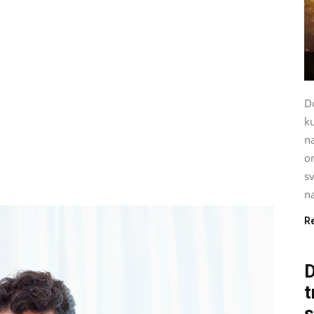
D
ku
n
on
s
na
R
D
t
s