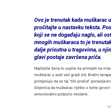
Ovo je trenutak kada muškarac u 
pročitajte u nastavku teksta. P
koji se ne događaju naglo, ali os
mnogih muškaraca to je trenutak 
dalje prisutna u tragovima, u nji
glavi postaje završena priča.
Najčešće žena to uopće ne primijeti na vrij
muškarac u sebi već gradi zid. Bračni terape
primjećuju da se taj “tihi prekid” ponavlja 
činjenica da muškarac rijetko o tome govor
emocionalno potpuno nestane.
Ogl