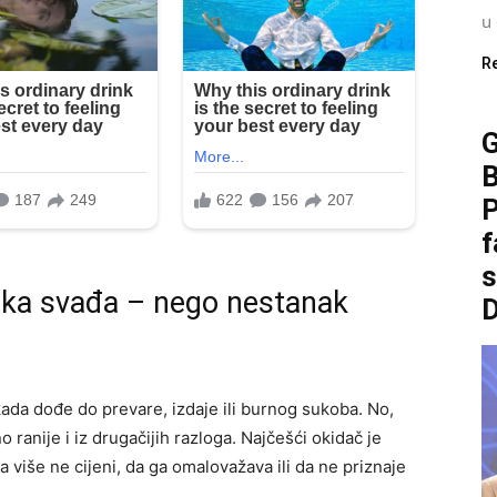
u 
R
B
P
f
elika svađa – nego nestanak
ada dođe do prevare, izdaje ili burnog sukoba. No,
ranije i iz drugačijih razloga. Najčešći okidač je
a više ne cijeni, da ga omalovažava ili da ne priznaje