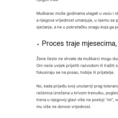
Muškarac može godinama ulagati u vezu i obite
a njegova vrijednost umanjuje, u njemu se po
sjećanje, a ne u pokretačku snagu koja ga 
Proces traje mjesecima, 
Žene često ne shvate da muškarci mogu dug
Oni neće uvijek prijetiti razvodom ili tražit
fokusiraju se na posao, hobije ili prijatelje.
No, kada prijeđu svoj unutarnji prag toleran
rečenica izrečena u krivom trenutku, pogled
trena u njegovoj glavi više ne postoji “mi”, v
mu više ne donosi vrijednost.