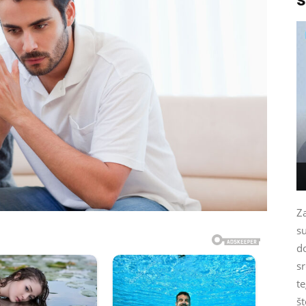
Za
s
do
s
t
š