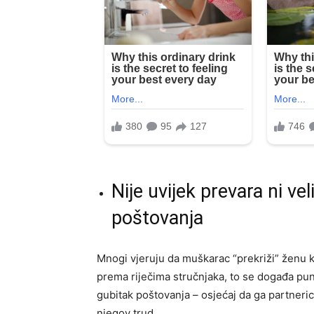
Nije uvijek prevara ni v
poštovanja
Mnogi vjeruju da muškarac “prekriži” ženu k
prema riječima stručnjaka, to se događa puno 
gubitak poštovanja – osjećaj da ga partneric
njegov trud.