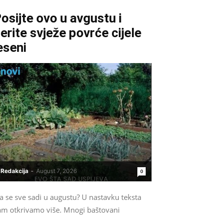
osijte ovo u avgustu i
erite svježe povrće cijele
eseni
Redakcija
-
August 7, 2026
0
a se sve sadi u augustu? U nastavku teksta
am otkrivamo više. Mnogi baštovani