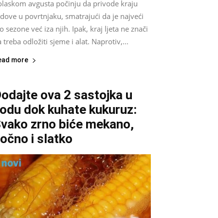
olaskom avgusta počinju da privode kraju
dove u povrtnjaku, smatrajući da je najveći
o sezone već iza njih. Ipak, kraj ljeta ne znači
 treba odložiti sjeme i alat. Naprotiv,...
ead more
odajte ova 2 sastojka u
odu dok kuhate kukuruz:
vako zrno biće mekano,
očno i slatko