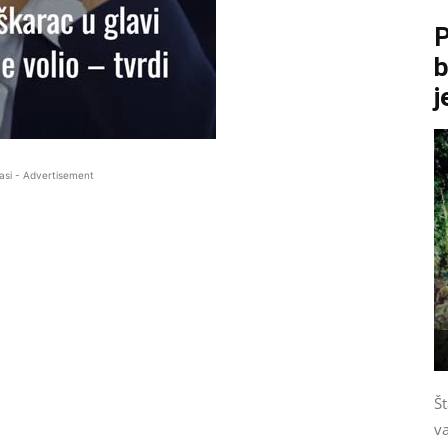
P
b
j
asi - Advertisement
Št
v