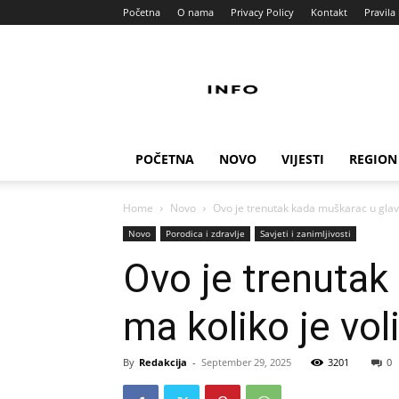
Početna
O nama
Privacy Policy
Kontakt
Pravila 
Info
Pult
POČETNA
NOVO
VIJESTI
REGION
Home
Novo
Ovo je trenutak kada muškarac u glavi 
Novo
Porodica i zdravlje
Savjeti i zanimljivosti
Ovo je trenutak 
ma koliko je vol
By
Redakcija
-
September 29, 2025
3201
0