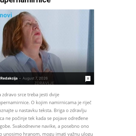
Redakcija
-
August 7, 2026
0
 zdravo srce treba jesti dvije
upernamirnice. O kojim namirnicama je riječ
znajte u nastavku teksta. Briga o zdravlju
rca ne počinje tek kada se pojave određene
egobe. Svakodnevne navike, a posebno ono
to unosimo hranom, mogu imati važnu ulogu