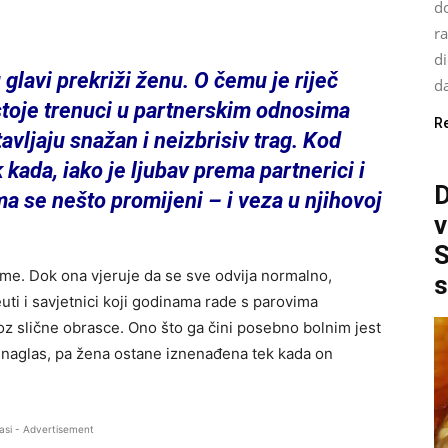
d
ra
di
glavi prekriži ženu. O čemu je riječ
da
ostoje trenuci u partnerskim odnosima
R
tavljaju snažan i neizbrisiv trag. Kod
kada, iako je ljubav prema partnerici i
D
ma se nešto promijeni – i veza u njihovoj
v
S
eme. Dok ona vjeruje da se sve odvija normalno,
s
uti i savjetnici koji godinama rade s parovima
kroz slične obrasce. Ono što ga čini posebno bolnim jest
i naglas, pa žena ostane iznenađena tek kada on
asi - Advertisement