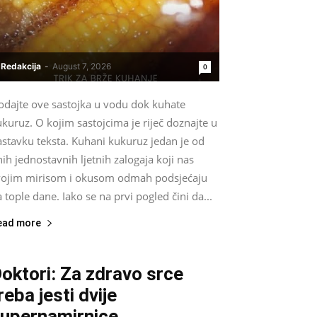
Redakcija
-
August 7, 2026
0
odajte ove sastojka u vodu dok kuhate
kuruz. O kojim sastojcima je riječ doznajte u
astavku teksta. Kuhani kukuruz jedan je od
ih jednostavnih ljetnih zalogaja koji nas
vojim mirisom i okusom odmah podsjećaju
 tople dane. Iako se na prvi pogled čini da...
ead more
oktori: Za zdravo srce
reba jesti dvije
upernamirnice