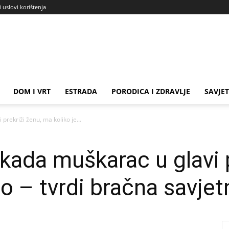
i uslovi korištenja
DOM I VRT
ESTRADA
PORODICA I ZDRAVLJE
SAVJET
prekriži ženu, ma koliko je...
kada muškarac u glavi p
io – tvrdi bračna savjet