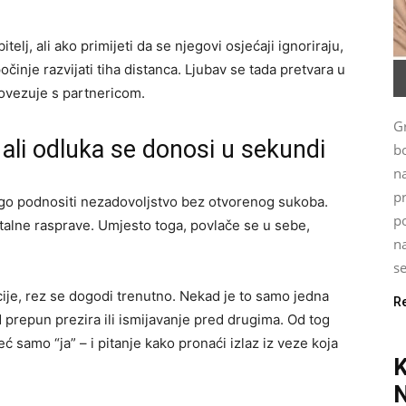
lj, ali ako primijeti da se njegovi osjećaji ignoriraju,
činje razvijati tiha distanca. Ljubav se tada pretvara u
povezuje s partnericom.
G
ali odluka se donosi u sekundi
bo
n
p
o podnositi nezadovoljstvo bez otvorenog sukoba.
po
i stalne rasprave. Umjesto toga, povlače se u sebe,
na
se
cije, rez se dogodi trenutno. Nekad je to samo jedna
R
 prepun prezira ili ismijavanje pred drugima. Od tog
eć samo “ja” – i pitanje kako pronaći izlaz iz veze koja