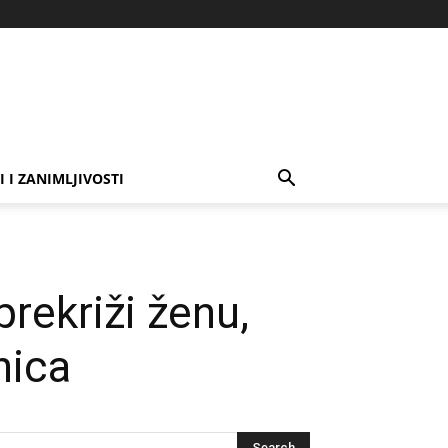
I I ZANIMLJIVOSTI
rekriži ženu,
nica