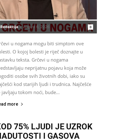
Redakcija
-
August 6, 2026
0
rčevi u nogama mogu biti simptom ove
lesti. O kojoj bolesti je riječ doznajte u
astavku teksta. Grčevi u nogama
redstavljaju neprijatnu pojavu koja može
goditi osobe svih životnih dobi, iako su
jčešći kod starijih ljudi i trudnica. Najčešće
 javljaju tokom noći, bude...
ead more
KOD 75% LJUDI JE UZROK
NADUTOSTI I GASOVA