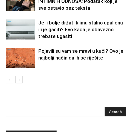
INTIMNIH ODNOSA: Podatak koji je
sve ostavio bez teksta
Je li bolje držati klimu stalno upaljenu
ili je gasiti? Evo kada je obavezno
trebate ugasiti
Pojavili su vam se mravi u kući? Ovo je
najbolji način da ih se riješite