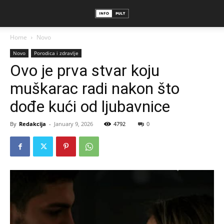
Home
Novo
Novo
Porodica i zdravlje
Ovo je prva stvar koju
muškarac radi nakon što
dođe kući od ljubavnice
By
Redakcija
-
January 9, 2026
4792
0