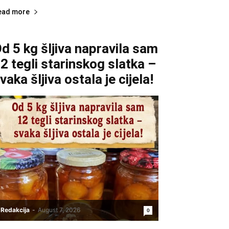
ead more
d 5 kg šljiva napravila sam
2 tegli starinskog slatka –
vaka šljiva ostala je cijela!
Redakcija
-
August 7, 2026
0