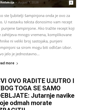
Redakcija
-
August 7, 2026
0
o ste ljubitelji šampinjona onda je ovo za
as. U nastavku teksta donosimo vam recept
 punjene šampinjone. Ako tražite recept koji
e zahtijeva mnogo vremena, komplikovane
hnike ni veliki broj sastojaka, punjeni
mpinjoni sa sirom mogu biti odličan izbor.
o jelo je jednostavno...
ead more
VI OVO RADITE UJUTRO I
ZBOG TOGA SE SAMO
EBLJATE: Jutarnje navike
oje odmah morate