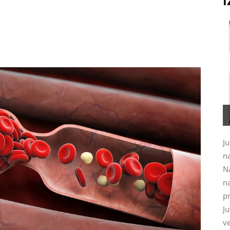
I
Ju
na
N
na
pr
J
ve