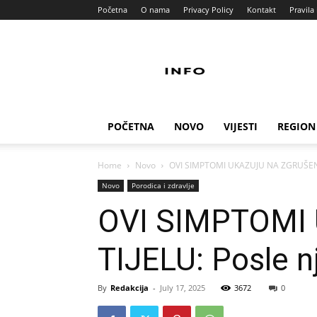
Početna
O nama
Privacy Policy
Kontakt
Pravila 
Info
Pult
POČETNA
NOVO
VIJESTI
REGION
Home
Novo
OVI SIMPTOMI UKAZUJU NA ZGRUŠENU KR
Novo
Porodica i zdravlje
OVI SIMPTOMI
TIJELU: Posle 
By
Redakcija
-
July 17, 2025
3672
0