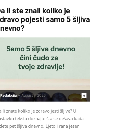
a li ste znali koliko je
dravo pojesti samo 5 šljiva
dnevno?
Redakcija
-
August 7, 2026
0
 li znate koliko je zdravo jesti šljive? U
astavku teksta doznajte šta se dešava kada
dete pet šljiva dnevno. Ljeto i rana jesen