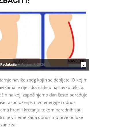
ZBACITI!
Redakcija
-
August 7, 2026
0
tarnje navike zbog kojih se debljate. O kojim
vikama je riječ doznajte u nastavku teksta.
ačin na koji započinjemo dan često određuje
še raspoloženje, nivo energije i odnos
ema hrani i kretanju tokom narednih sati.
utro je vrijeme kada donosimo prve odluke
zane za...