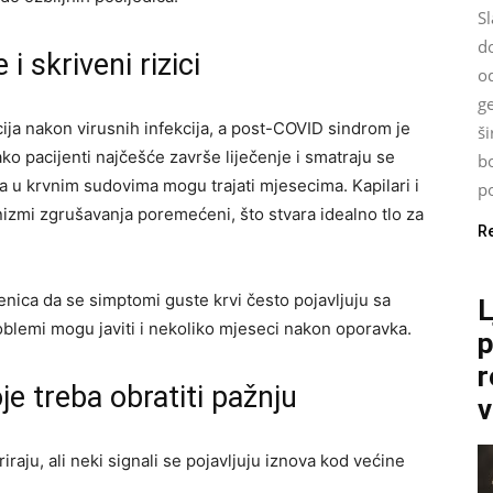
Sl
d
 skriveni rizici
od
g
ija nakon virusnih infekcija, a post-COVID sindrom je
š
o pacijenti najčešće završe liječenje i smatraju se
bo
ja u krvnim sudovima mogu trajati mjesecima. Kapilari i
po
izmi zgrušavanja poremećeni, što stvara idealno tlo za
R
enica da se simptomi guste krvi često pojavljuju sa
L
blemi mogu javiti i nekoliko mjeseci nakon oporavka.
p
r
e treba obratiti pažnju
v
aju, ali neki signali se pojavljuju iznova kod većine