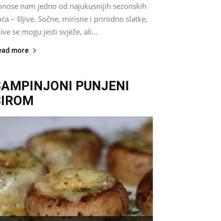
onose nam jedno od najukusnijih sezonskih
ća – šljive. Sočne, mirisne i prirodno slatke,
jive se mogu jesti svježe, ali...
ead more
ŠAMPINJONI PUNJENI
SIROM