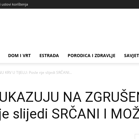
i uslovi korištenja
DOM I VRT
ESTRADA
PORODICA I ZDRAVLJE
SAVJET
V U TIJELU: Posle nje slijedi SRČANI...
 UKAZUJU NA ZGRUŠE
nje slijedi SRČANI I M