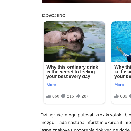
Ovi ugrušci mogu putovati kroz krvotok i bloki
mozgu. Tada nastupa infarkt miokarda ili mo
jasne znakove upozorenja dok već ne dođe d