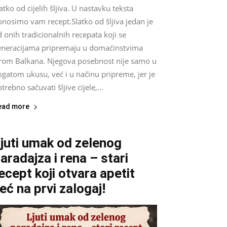
atko od cijelih šljiva. U nastavku teksta
onosimo vam recept.Slatko od šljiva jedan je
 onih tradicionalnih recepata koji se
eneracijama pripremaju u domaćinstvima
irom Balkana. Njegova posebnost nije samo u
gatom ukusu, već i u načinu pripreme, jer je
trebno sačuvati šljive cijele,...
ead more
juti umak od zelenog
aradajza i rena – stari
ecept koji otvara apetit
eć na prvi zalogaj!