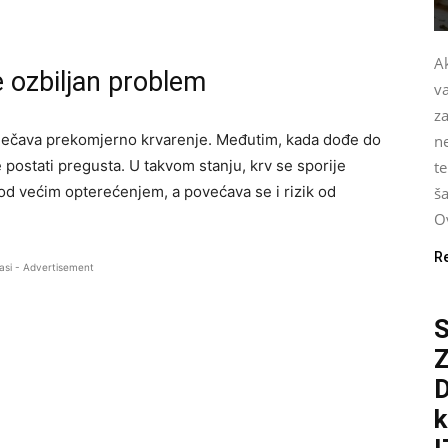
Ak
e ozbiljan problem
v
za
prječava prekomjerno krvarenje. Međutim, kada dođe do
n
postati pregusta. U takvom stanju, krv se sporije
te
od većim opterećenjem, a povećava se i rizik od
ša
Ov
R
asi - Advertisement
S
D
k