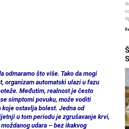
d
vo
šl
R
a odmaramo što više. Tako da mogi
t, organizam automatski ulazi u fazu
noteže. Međutim, realnost je često
to se simptomi povuku, može voditi
 koje ostavlja bolest. Jedna od
ijetnji u tom periodu je zgrušavanje krvi,
li moždanog udara – bez ikakvog