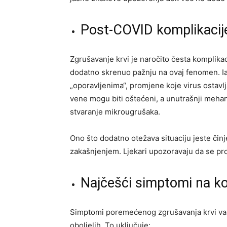
Post-COVID komplikacije i
Zgrušavanje krvi je naročito česta komplikac
dodatno skrenuo pažnju na ovaj fenomen. Iak
„oporavljenima“, promjene koje virus ostavl
vene mogu biti oštećeni, a unutrašnji mehan
stvaranje mikrougrušaka.
Ono što dodatno otežava situaciju jeste činj
zakašnjenjem. Ljekari upozoravaju da se pro
Najčešći simptomi na koj
Simptomi poremećenog zgrušavanja krvi varir
oboljelih. To uključuje: