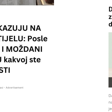
D
z
asi - Advertisement
Da
n
je