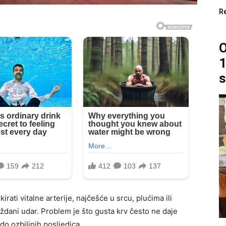
R
O
1
s
rati vitalne arterije, najčešće u srcu, plućima ili
ždani udar. Problem je što gusta krv često ne daje
o ozbiljnih posljedica.