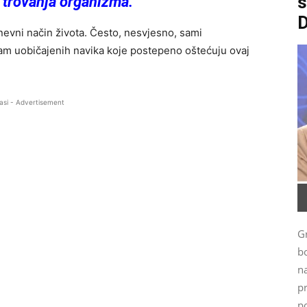
o trovanja organizma.
evni način života. Često, nesvjesno, sami
m uobičajenih navika koje postepeno oštećuju ovaj
asi - Advertisement
G
bo
n
p
po