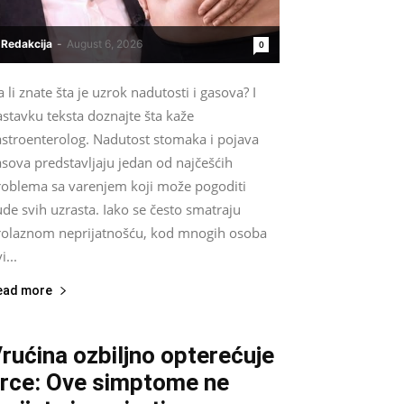
Redakcija
-
August 6, 2026
0
 li znate šta je uzrok nadutosti i gasova? I
stavku teksta doznajte šta kaže
astroenterolog. Nadutost stomaka i pojava
sova predstavljaju jedan od najčešćih
roblema sa varenjem koji može pogoditi
ude svih uzrasta. Iako se često smatraju
rolaznom neprijatnošću, kod mnogih osoba
i...
ead more
rućina ozbiljno opterećuje
rce: Ove simptome ne