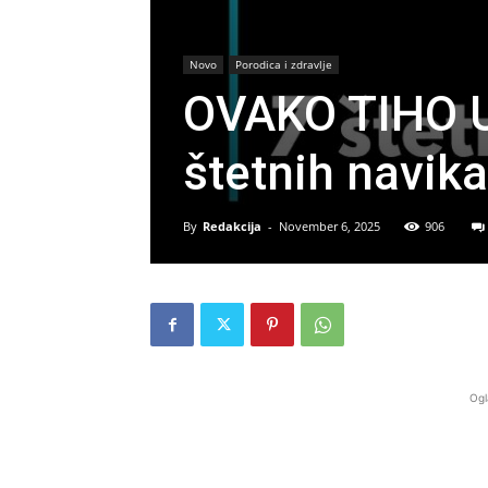
Novo
Porodica i zdravlje
OVAKO TIHO 
štetnih navika
By
Redakcija
-
November 6, 2025
906
Ogl