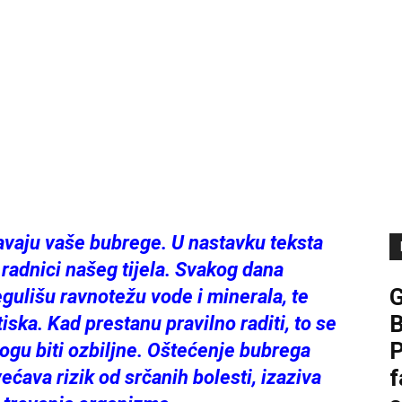
avaju vaše bubrege. U nastavku teksta
 radnici našeg tijela. Svakog dana
 regulišu ravnotežu vode i minerala, te
B
ska. Kad prestanu pravilno raditi, to se
P
ogu biti ozbiljne. Oštećenje bubrega
f
ećava rizik od srčanih bolesti, izaziva