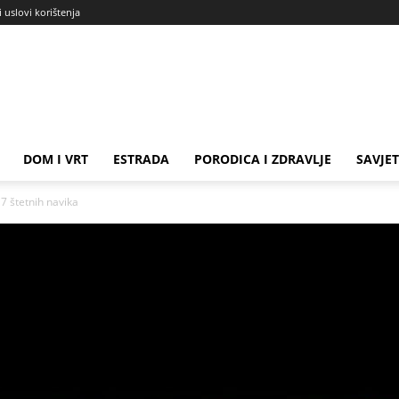
i uslovi korištenja
DOM I VRT
ESTRADA
PORODICA I ZDRAVLJE
SAVJET
štetnih navika