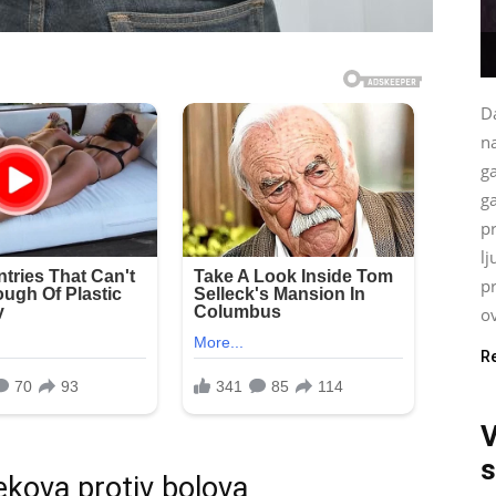
Da
na
g
ga
p
lj
p
ov
R
V
s
jekova protiv bolova