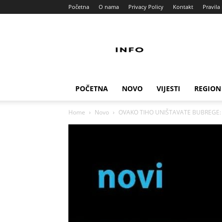
Početna
O nama
Privacy Policy
Kontakt
Pravila 
Info
Pult
POČETNA
NOVO
VIJESTI
REGION
Home
Novo
OVAKO TIHO UNIŠTAVATE BUBREGE: 7 