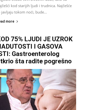
jčešći kod starijih ljudi i trudnica. Najčešće
 javljaju tokom noći, bude...
ead more
KOD 75% LJUDI JE UZROK
NADUTOSTI I GASOVA
STI: Gastroenterolog
tkrio šta radite pogrešno