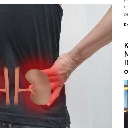
na
se
R
I
o