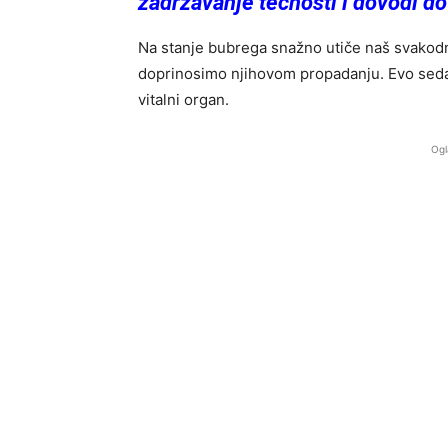
zadržavanje tečnosti i dovodi d
Na stanje bubrega snažno utiče naš svakodn
doprinosimo njihovom propadanju. Evo seda
vitalni organ.
Ogl