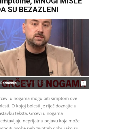
simptome, MNOGI MISLE
DA SU BEZAZLENI
Redakcija
-
August 6, 2026
0
rčevi u nogama mogu biti simptom ove
lesti. O kojoj bolesti je riječ doznajte u
astavku teksta. Grčevi u nogama
redstavljaju neprijatnu pojavu koja može
goditi osobe svih životnih dobi, iako su