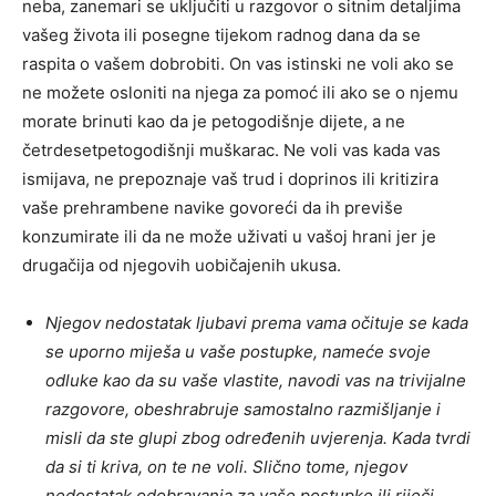
neba, zanemari se uključiti u razgovor o sitnim detaljima
vašeg života ili posegne tijekom radnog dana da se
raspita o vašem dobrobiti. On vas istinski ne voli ako se
ne možete osloniti na njega za pomoć ili ako se o njemu
morate brinuti kao da je petogodišnje dijete, a ne
četrdesetpetogodišnji muškarac. Ne voli vas kada vas
ismijava, ne prepoznaje vaš trud i doprinos ili kritizira
vaše prehrambene navike govoreći da ih previše
konzumirate ili da ne može uživati ​​u vašoj hrani jer je
drugačija od njegovih uobičajenih ukusa.
Njegov nedostatak ljubavi prema vama očituje se kada
se uporno miješa u vaše postupke, nameće svoje
odluke kao da su vaše vlastite, navodi vas na trivijalne
razgovore, obeshrabruje samostalno razmišljanje i
misli da ste glupi zbog određenih uvjerenja. Kada tvrdi
da si ti kriva, on te ne voli. Slično tome, njegov
nedostatak odobravanja za vaše postupke ili riječi