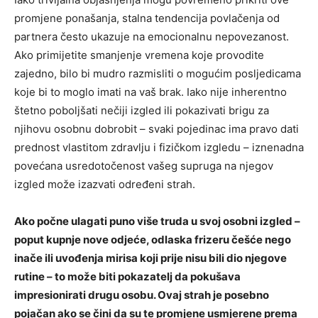
promjene ponašanja, stalna tendencija povlačenja od
partnera često ukazuje na emocionalnu nepovezanost.
Ako primijetite smanjenje vremena koje provodite
zajedno, bilo bi mudro razmisliti o mogućim posljedicama
koje bi to moglo imati na vaš brak. Iako nije inherentno
štetno poboljšati nečiji izgled ili pokazivati ​​brigu za
njihovu osobnu dobrobit – svaki pojedinac ima pravo dati
prednost vlastitom zdravlju i fizičkom izgledu – iznenadna
povećana usredotočenost vašeg supruga na njegov
izgled može izazvati određeni strah.
Ako počne ulagati puno više truda u svoj osobni izgled –
poput kupnje nove odjeće, odlaska frizeru češće nego
inače ili uvođenja mirisa koji prije nisu bili dio njegove
rutine – to može biti pokazatelj da pokušava
impresionirati drugu osobu. Ovaj strah je posebno
pojačan ako se čini da su te promjene usmjerene prema