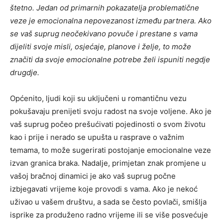
štetno. Jedan od primarnih pokazatelja problematične
veze je emocionalna nepovezanost između partnera. Ako
se vaš suprug neočekivano povuče i prestane s vama
dijeliti svoje misli, osjećaje, planove i želje, to može
značiti da svoje emocionalne potrebe želi ispuniti negdje
drugdje.
Općenito, ljudi koji su uključeni u romantičnu vezu
pokušavaju prenijeti svoju radost na svoje voljene. Ako je
vaš suprug počeo prešućivati ​​pojedinosti o svom životu
kao i prije i nerado se upušta u rasprave o važnim
temama, to može sugerirati postojanje emocionalne veze
izvan granica braka. Nadalje, primjetan znak promjene u
vašoj bračnoj dinamici je ako vaš suprug počne
izbjegavati vrijeme koje provodi s vama. Ako je nekoć
uživao u vašem društvu, a sada se često povlači, smišlja
isprike za produženo radno vrijeme ili se više posvećuje