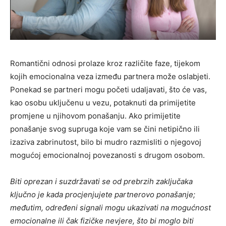
Romantični odnosi prolaze kroz različite faze, tijekom
kojih emocionalna veza između partnera može oslabjeti.
Ponekad se partneri mogu početi udaljavati, što će vas,
kao osobu uključenu u vezu, potaknuti da primijetite
promjene u njihovom ponašanju. Ako primijetite
ponašanje svog supruga koje vam se čini netipično ili
izaziva zabrinutost, bilo bi mudro razmisliti o njegovoj
mogućoj emocionalnoj povezanosti s drugom osobom.
Biti oprezan i suzdržavati se od prebrzih zaključaka
ključno je kada procjenjujete partnerovo ponašanje;
međutim, određeni signali mogu ukazivati ​​na mogućnost
emocionalne ili čak fizičke nevjere, što bi moglo biti