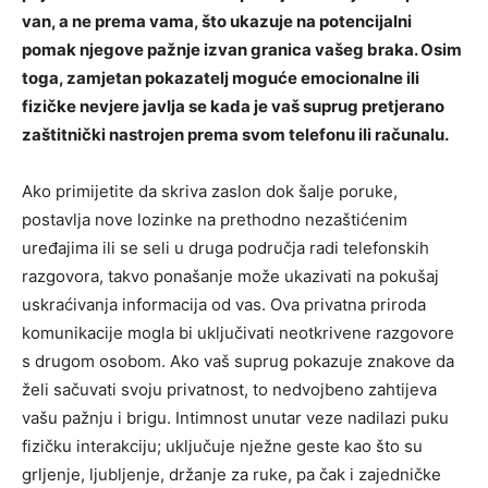
van, a ne prema vama, što ukazuje na potencijalni
pomak njegove pažnje izvan granica vašeg braka. Osim
toga, zamjetan pokazatelj moguće emocionalne ili
fizičke nevjere javlja se kada je vaš suprug pretjerano
zaštitnički nastrojen prema svom telefonu ili računalu.
Ako primijetite da skriva zaslon dok šalje poruke,
postavlja nove lozinke na prethodno nezaštićenim
uređajima ili se seli u druga područja radi telefonskih
razgovora, takvo ponašanje može ukazivati ​​na pokušaj
uskraćivanja informacija od vas. Ova privatna priroda
komunikacije mogla bi uključivati ​​neotkrivene razgovore
s drugom osobom. Ako vaš suprug pokazuje znakove da
želi sačuvati svoju privatnost, to nedvojbeno zahtijeva
vašu pažnju i brigu. Intimnost unutar veze nadilazi puku
fizičku interakciju; uključuje nježne geste kao što su
grljenje, ljubljenje, držanje za ruke, pa čak i zajedničke