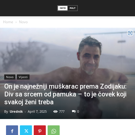
Home
Novo
Novo
Vijesti
On je najnežniji muškarac prema Zodijaku:
Div sa srcem od pamuka – to je čovek koji
svakoj ženi treba
By
Urednik
-
April 7, 2025
777
0