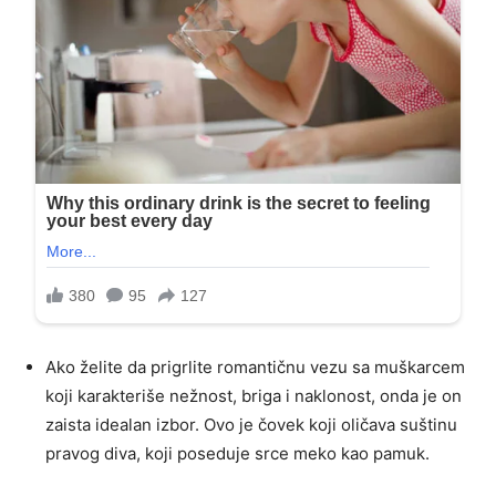
Ako želite da prigrlite romantičnu vezu sa muškarcem
koji karakteriše nežnost, briga i naklonost, onda je on
zaista idealan izbor. Ovo je čovek koji oličava suštinu
pravog diva, koji poseduje srce meko kao pamuk.