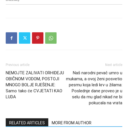
Previous article
Next article
NEMOJTE ZALIVATI ORHIDEJU
Naš narodni pevač umro u
OBIČNOM VODOM, POSTOJI
mukama, a ovoj ženi posvetio
MNOGO BOLJE RJEŠENJE:
pesmu koja ledi krv u žilama:
Samo tako će CVJETATI KAO
Poslednje dane proveo je u
LUDA
selu da mu glad nikad ne bi
pokucala na vrata
RELATED ARTICLES
MORE FROM AUTHOR