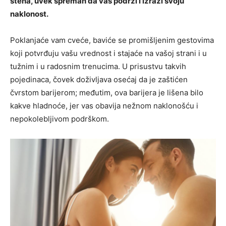
stena, uvek spreman da vas podrži i izrazi svoju
naklonost.
Poklanjaće vam cveće, baviće se promišljenim gestovima
koji potvrđuju vašu vrednost i stajaće na vašoj strani i u
tužnim i u radosnim trenucima. U prisustvu takvih
pojedinaca, čovek doživljava osećaj da je zaštićen
čvrstom barijerom; međutim, ova barijera je lišena bilo
kakve hladnoće, jer vas obavija nežnom naklonošću i
nepokolebljivom podrškom.