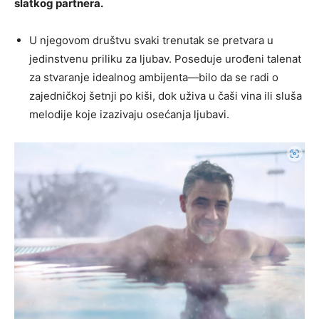
slatkog partnera.
U njegovom društvu svaki trenutak se pretvara u
jedinstvenu priliku za ljubav. Poseduje urođeni talenat
za stvaranje idealnog ambijenta—bilo da se radi o
zajedničkoj šetnji po kiši, dok uživa u čaši vina ili sluša
melodije koje izazivaju osećanja ljubavi.