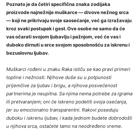
Poznato je da četiri specifična znaka zodijaka
proizvode najnežnije muškarce — divove nežnog srca
— koji ne prikrivaju svoje saosećanje, već ga izražavaju
kroz svaki postupak i gest. Ove osobe ne samo da će
vas očarati svojom ljubavlju i pažnjom, već će vas i
duboko dirnuti u srce svojom sposobnošću za iskrenu i
bezuslovnu ljubav.
Muškarci rođeni u znaku Raka ističu se kao pravi primeri
topline i nežnosti. Njihove duše su u potpunosti
prijemčive za ljubav i brigu, a njihova posvećenost
partnerima je neupitna. Sa njima nema potrebe za igrama
ili pretvaranjem; oni će iskreno podeliti svoja osećanja,
jer su emocionalno transparentni. Rakovi poseduju
duboku i iskrenu ljubav, i kada jednom budete dobrodošli
u njihova srca, ostaćete tamo na neodređeno vreme.