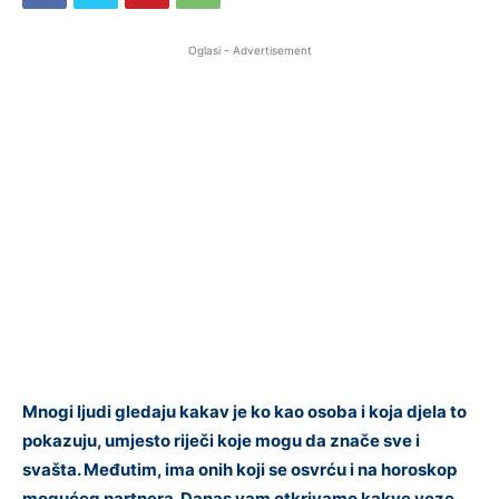
Oglasi - Advertisement
Mnogi ljudi gledaju kakav je ko kao osoba i koja djela to
pokazuju, umjesto riječi koje mogu da znače sve i
svašta. Međutim, ima onih koji se osvrću i na horoskop
mogućeg partnera. Danas vam otkrivamo kakve veze