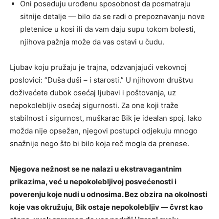
Oni poseduju urođenu sposobnost da posmatraju
sitnije detalje — bilo da se radi o prepoznavanju nove
pletenice u kosi ili da vam daju supu tokom bolesti,
njihova pažnja može da vas ostavi u čudu.
Ljubav koju pružaju je trajna, odzvanjajući vekovnoj
poslovici: “Duša duši – i starosti.” U njihovom društvu
doživećete dubok osećaj ljubavi i poštovanja, uz
nepokolebljiv osećaj sigurnosti. Za one koji traže
stabilnost i sigurnost, muškarac Bik je idealan spoj. Iako
možda nije opsežan, njegovi postupci odjekuju mnogo
snažnije nego što bi bilo koja reč mogla da prenese.
Njegova nežnost se ne nalazi u ekstravagantnim
prikazima, već u nepokolebljivoj posvećenosti i
poverenju koje nudi u odnosima. Bez obzira na okolnosti
koje vas okružuju, Bik ostaje nepokolebljiv — čvrst kao