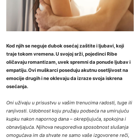
Kod njih se neguje dubok osećaj zaštite i ljubavi, koji
traje tokom vremena. U svojoj srži, pojedinci Ribe
oličavaju romantizam, uvek spremni da ponude ljubav i
empatiju. Ovi muškarci poseduju akutnu osetljivost na
emocije drugih i ne oklevaju da izraze svoja iskrena
osećanja.
Oni uživaju u prisustvu u vašim trenucima radosti, tuge ili
ranjivosti. Udobnost koju pružaju podseća na umirujuću
kupku nakon napornog dana – okrepljujuća, spokojna i
obnavljajuća. Njihova neuporediva sposobnost slušanja
omogućava im da shvate ne samo vaše izgovorene reči,