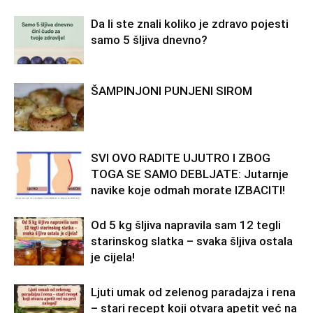
Da li ste znali koliko je zdravo pojesti
samo 5 šljiva dnevno?
ŠAMPINJONI PUNJENI SIROM
SVI OVO RADITE UJUTRO I ZBOG
TOGA SE SAMO DEBLJATE: Jutarnje
navike koje odmah morate IZBACITI!
Od 5 kg šljiva napravila sam 12 tegli
starinskog slatka – svaka šljiva ostala
je cijela!
Ljuti umak od zelenog paradajza i rena
– stari recept koji otvara apetit već na