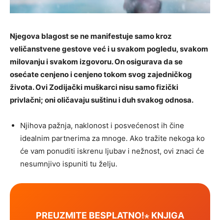
Njegova blagost se ne manifestuje samo kroz
veličanstvene gestove već i u svakom pogledu, svakom
milovanju i svakom izgovoru. On osigurava da se
osećate cenjeno i cenjeno tokom svog zajedničkog
života. Ovi Zodijački muškarci nisu samo fizički
privlačni; oni oličavaju suštinu i duh svakog odnosa.
Njihova pažnja, naklonost i posvećenost ih čine
idealnim partnerima za mnoge. Ako tražite nekoga ko
će vam ponuditi iskrenu ljubav i nežnost, ovi znaci će
nesumnjivo ispuniti tu želju.
PREUZMITE BESPLATNO!⋆ KNJIGA