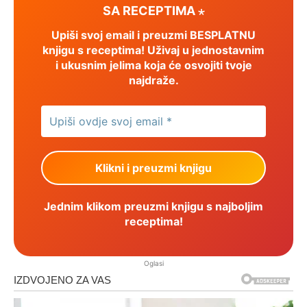
SA RECEPTIMA ⋆
Upiši svoj email i preuzmi BESPLATNU
knjigu s receptima! Uživaj u jednostavnim
i ukusnim jelima koja će osvojiti tvoje
najdraže.
Jednim klikom preuzmi knjigu s najboljim
receptima!
Oglasi