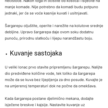
nečistoće. Nakon toga ih očistite od koštica i isijecite na
manje komade. Nije potrebno da komadi budu potpuno
jednaki, jer će se voće kasnije kuvati i usitnjavati.
Šargarepu oljuštite, operite i narežite na kolutove srednje
debljine. Upravo šargarepa daje ovom soku dodatnu
punoću, prirodnu slatkoću i lijepu narandžastu boju.
Kuvanje sastojaka
U veliki lonac prvo stavite pripremljenu šargarepu. Nalijte
dio predviđene količine vode, tek toliko da šargarepa
može da se kuva bez lijepljenja za dno posude. Kuvajte je
na umjerenoj temperaturi dok ne počne da omekšava.
Kada šargarepa postane djelimično mekana, dodajte
isječene breskve i kajsije. Nastavite kuvanje uz