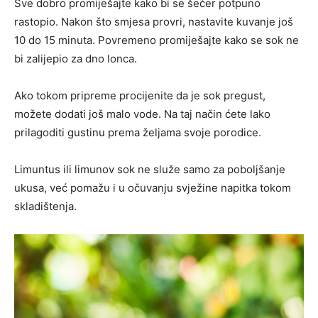
Sve dobro promiješajte kako bi se šećer potpuno
rastopio. Nakon što smjesa provri, nastavite kuvanje još
10 do 15 minuta. Povremeno promiješajte kako se sok ne
bi zalijepio za dno lonca.
Ako tokom pripreme procijenite da je sok pregust,
možete dodati još malo vode. Na taj način ćete lako
prilagoditi gustinu prema željama svoje porodice.
Limuntus ili limunov sok ne služe samo za poboljšanje
ukusa, već pomažu i u očuvanju svježine napitka tokom
skladištenja.