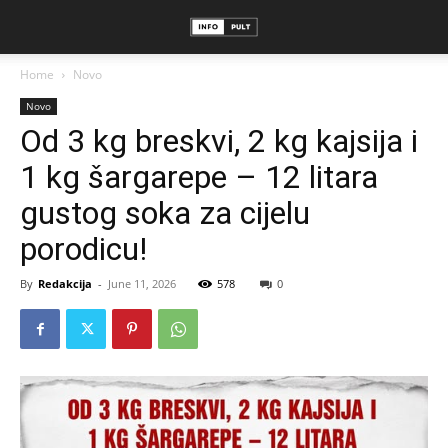
Home
Novo
Novo
Od 3 kg breskvi, 2 kg kajsija i
1 kg šargarepe – 12 litara
gustog soka za cijelu
porodicu!
By
Redakcija
-
June 11, 2026
578
0