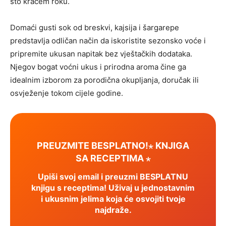
što kraćem roku.
Domaći gusti sok od breskvi, kajsija i šargarepe
predstavlja odličan način da iskoristite sezonsko voće i
pripremite ukusan napitak bez vještačkih dodataka.
Njegov bogat voćni ukus i prirodna aroma čine ga
idealnim izborom za porodična okupljanja, doručak ili
osvježenje tokom cijele godine.
PREUZMITE BESPLATNO!⋆ KNJIGA
SA RECEPTIMA ⋆
Upiši svoj email i preuzmi BESPLATNU
knjigu s receptima! Uživaj u jednostavnim
i ukusnim jelima koja će osvojiti tvoje
najdraže.