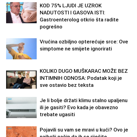
KOD 75% LJUDI JE UZROK
NADUTOSTI I GASOVA ISTI:
Gastroenterolog otkrio šta radite
pogrešno
Vrućina ozbiljno opterećuje srce: Ove
simptome ne smijete ignorirati
KOLIKO DUGO MUŠKARAC MOŽE BEZ
INTIMNIH ODNOSA: Podatak koji je
sve ostavio bez teksta
Je li bolje držati klimu stalno upaljenu
ili je gasiti? Evo kada je obavezno
trebate ugasiti
Pojavili su vam se mravi u kući? Ovo je
najbolji način da ih se riješite