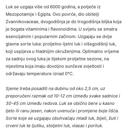
Luk se uzgaja više od 6000 godina, a potječe iz
Mezopotamije i Egipta. Ovo povrće, dio obitelji
Zvannikovaceae, dvogodišnja je do trogodišnja biljka koja
je bogata vitaminima i flavonoidima. U svijetu se smatra
esencijalnim i popularnim začinom. Uzgajaju se dvije
glavne sorte luka: proljetno-ljetni luk i višegodišnji luk,
koji uspijeva u hladnijim okruženjima. Optimalno vrijeme
za sadnju ovog luka je tijekom proljetne sezone, na
mjestima koja imaju dovoljno sunčeve svjetlosti i
održavaju temperature iznad 0°C.
Sjeme treba posaditi na dubinu od oko 2,5 cm, uz
preporučeni razmak od 10-12 cm između svake sadnice i
30-45 cm između redova. Luk se obično bere u kasno
ljeto ili ranu jesen, nakon uvenuća i promjene boje lišća.
Sorte koje se uzgajaju obuhvaćaju mladi luk, bijeli, žuti i
crveni luk te ljutiku, stoljetni luk, vlasac i poriluk.