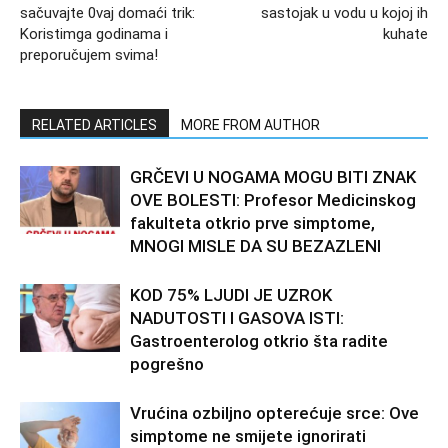
sačuvajte 0vaj domaći trik:
sastojak u vodu u kojoj ih
Koristimga godinama i
kuhate
preporučujem svima!
RELATED ARTICLES
MORE FROM AUTHOR
GRČEVI U NOGAMA MOGU BITI ZNAK
OVE BOLESTI: Profesor Medicinskog
fakulteta otkrio prve simptome,
MNOGI MISLE DA SU BEZAZLENI
KOD 75% LJUDI JE UZROK
NADUTOSTI I GASOVA ISTI:
Gastroenterolog otkrio šta radite
pogrešno
Vrućina ozbiljno opterećuje srce: Ove
simptome ne smijete ignorirati