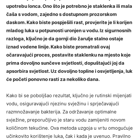
upotrebu lonca. Ono što je potrebno je staklenka ili mala
čaša s vodom, zajedno s dostupnom prozorskom
daskom. Kako biste pospješili rast, provjerite je li korijen
mladog luka u potpunosti uronjen u vodu. Iz sigurnosnih
razloga, ključno je da gornji dio žarulje stalno ostaje
iznad vodene linije. Kako biste promatrali ovaj
očaravajući proces, postavite staklenku na mjesto koje
prima dovoljno sunčeve svjetlosti, dopuštajući joj da
apsorbira svjetlost. Uz dovoljno topline i osvjetljenja, luk
će početi ponovno rasti za nekoliko dana.
Kako bi se poboljšao rezultat, ključno je rutinski mijenjati
vodu, osiguravajući njezinu svježinu i sprječavajući
razmnožavanje bakterija. Za održavanje optimalne
svježine, preporučljivo je staru vodu zamijeniti novom
količinom tekućine. Ova metoda uzgoja u vrtu omogućuje
učinkovito korištenje luka, čak i kada je uvenuo. Pravilno