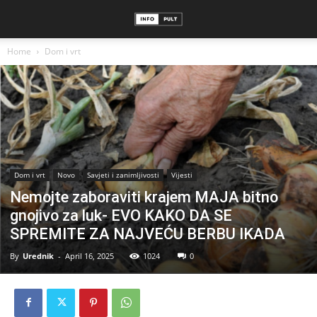
Home
Dom i vrt
Dom i vrt
Novo
Savjeti i zanimljivosti
Vijesti
Nemojte zaboraviti krajem MAJA bitno
gnojivo za luk- EVO KAKO DA SE
SPREMITE ZA NAJVEĆU BERBU IKADA
By
Urednik
-
April 16, 2025
1024
0