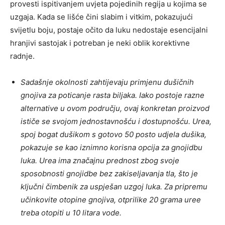
provesti ispitivanjem uvjeta pojedinih regija u kojima se
uzgaja. Kada se lišće čini slabim i vitkim, pokazujući
svijetlu boju, postaje očito da luku nedostaje esencijalni
hranjivi sastojak i potreban je neki oblik korektivne
radnje.
Sadašnje okolnosti zahtijevaju primjenu dušičnih
gnojiva za poticanje rasta biljaka. Iako postoje razne
alternative u ovom području, ovaj konkretan proizvod
ističe se svojom jednostavnošću i dostupnošću. Urea,
spoj bogat dušikom s gotovo 50 posto udjela dušika,
pokazuje se kao iznimno korisna opcija za gnojidbu
luka. Urea ima značajnu prednost zbog svoje
sposobnosti gnojidbe bez zakiseljavanja tla, što je
ključni čimbenik za uspješan uzgoj luka. Za pripremu
učinkovite otopine gnojiva, otprilike 20 grama uree
treba otopiti u 10 litara vode.