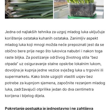
Jedna od najlakših tehnika za uzgoj mladog luka uključuje
korištenje ostataka kuhanih ostataka. Zanimljiv aspekt
mladog luka koji mnogi možda neće prepoznati jest da se
obično bere prije nego što lukovica nabubri i nakon toga
raste biljka. Za postizanje održivog životnog stila “bez
otpada” uz osiguravanje stalne opskrbe lokalnim lukom,
dovoljna je kupnja jedne vezice svježeg luka u trgovini ili
supermarketu. Kako biste uzgojili vlastiti usjev bez
potrebe za kupnjom sjemena, započnite rezanjem mladog
luka, zadržavajući otprilike jedan do dva centimetra
korijena i bijelog dijela.
Pokretanje postupka je jednostavno i ne zahtijeva