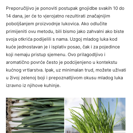
Preporučljivo je ponoviti postupak gnojidbe svakih 10 do
14 dana, jer će to vjerojatno rezultirati značajnijim
poboljšanjem proizvodnje lukovica. Ako odlučite
primijeniti ovu metodu, bili bismo jako zahvalni ako biste
svoja otkrića podijelili s nama. Uzgoj mladog luka kod
kuće jednostavan je i isplativ posao, čak i za pojedince
koji nemaju pristup sjemenu. Ovo prilagodljivo i
aromatično povrće često je podcijenjeno u kontekstu
kućnog vrtlarstva. Ipak, uz minimalan trud, možete uživati
​​u živoj zelenoj boji i prepoznatljivom okusu mladog luka
izravno iz njihove kuhinje.