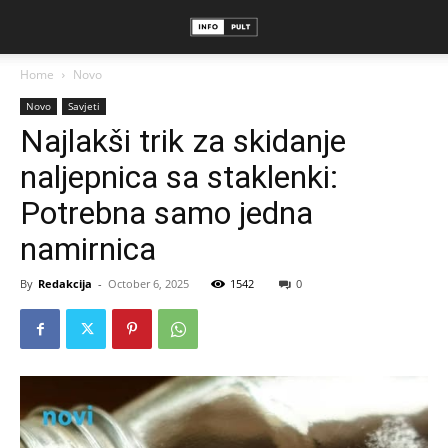
Home
Novo
Novo
Savjeti
Najlakši trik za skidanje
naljepnica sa staklenki:
Potrebna samo jedna
namirnica
By
Redakcija
-
October 6, 2025
1542
0