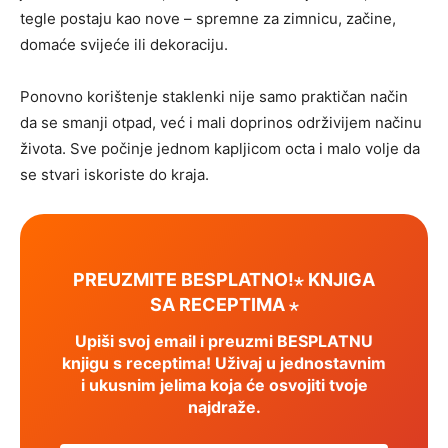
tegle postaju kao nove – spremne za zimnicu, začine,
domaće svijeće ili dekoraciju.
Ponovno korištenje staklenki nije samo praktičan način
da se smanji otpad, već i mali doprinos održivijem načinu
života. Sve počinje jednom kapljicom octa i malo volje da
se stvari iskoriste do kraja.
PREUZMITE BESPLATNO!⋆ KNJIGA
SA RECEPTIMA ⋆
Upiši svoj email i preuzmi BESPLATNU
knjigu s receptima! Uživaj u jednostavnim
i ukusnim jelima koja će osvojiti tvoje
najdraže.