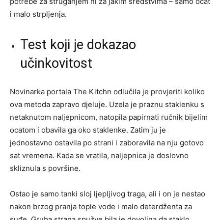
potrebe za struganjem ni za jakim sredstvima – samo ocat
i malo strpljenja.
Test koji je dokazao
učinkovitost
Novinarka portala The Kitchn odlučila je provjeriti koliko
ova metoda zapravo djeluje. Uzela je praznu staklenku s
netaknutom naljepnicom, natopila papirnati ručnik bijelim
ocatom i obavila ga oko staklenke. Zatim ju je
jednostavno ostavila po strani i zaboravila na nju gotovo
sat vremena. Kada se vratila, naljepnica je doslovno
skliznula s površine.
Ostao je samo tanki sloj ljepljivog traga, ali i on je nestao
nakon brzog pranja tople vode i malo deterdženta za
suđe. Gruba strana spužve bila je dovoljna da staklo