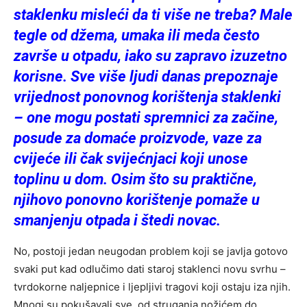
staklenku misleći da ti više ne treba? Male
tegle od džema, umaka ili meda često
završe u otpadu, iako su zapravo izuzetno
korisne. Sve više ljudi danas prepoznaje
vrijednost ponovnog korištenja staklenki
– one mogu postati spremnici za začine,
posude za domaće proizvode, vaze za
cvijeće ili čak svijećnjaci koji unose
toplinu u dom. Osim što su praktične,
njihovo ponovno korištenje pomaže u
smanjenju otpada i štedi novac.
No, postoji jedan neugodan problem koji se javlja gotovo
svaki put kad odlučimo dati staroj staklenci novu svrhu –
tvrdokorne naljepnice i ljepljivi tragovi koji ostaju iza njih.
Mnogi su pokušavali sve, od struganja nožićem do