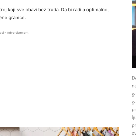
troj koji sve obavi bez truda. Da bi radila optimalno,
jene granice.
asi - Advertisement
Da
na
g
ga
p
lj
p
ov