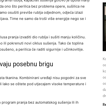
lograma rublja, kapacitet sušenja gotovo je upola manji
 da ono što perilica bez problema opere, sušilica ne
mo osušiti previše rublja odjednom, odjeća izlazi
ijava. Time ne samo da troši više energije nego se i
sa pranja izvaditi dio rublja i sušiti manju količinu.
o ili pokrenuti novi ciklus sušenja. Tako će toplina
osušeno, a perilica će raditi sigurnije i učinkovitije.
K
jevaju posebnu brigu
o
k
od
rsta tkanina. Kombinirani uređaji nisu pogodni za sve
o
stili lako se oštete pod utjecajem visoke temperature i
da
dr
an program pranja bez automatskog sušenja ili ih
R