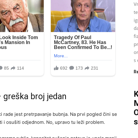
Vr
t
ig
d
fi
pr
o
s 
R
 greška broj jedan
O
ci rade jest pretrpavanje bubnja. Na prvi pogled čini se
s
ti i osušiti odjednom. No, upravo tu leži problem.