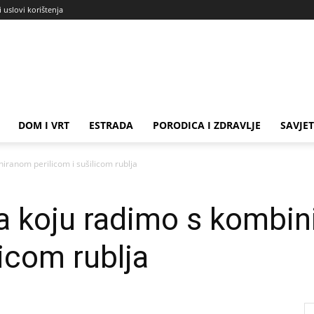
i uslovi korištenja
DOM I VRT
ESTRADA
PORODICA I ZDRAVLJE
SAVJET
iranom perilicom i sušilicom rublja
a koju radimo s kombi
licom rublja