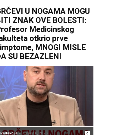
GRČEVI U NOGAMA MOGU
ITI ZNAK OVE BOLESTI:
rofesor Medicinskog
akulteta otkrio prve
simptome, MNOGI MISLE
DA SU BEZAZLENI
Redakcija
-
August 6, 2026
0