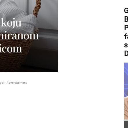
B
P
f
asi - Advertisement