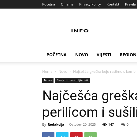
Početna
O nama
Privacy Policy
Kontakt
Pravila 
Info
Pult
POČETNA
NOVO
VIJESTI
REGION
Home
Novo
Najčešća greška koju radimo s kombin
Novo
Savjeti i zanimljivosti
Najčešća grešk
perilicom i suši
By
Redakcija
-
October 20, 2025
147
0