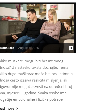
Redakcija
-
August 5, 2026
0
oliko muškarci mogu biti brz intimnog
dnosa? U nastavku teksta doznajte. Tema
oliko dugo muškarac može biti bez intimnih
nosa često izaziva različita mišljenja, ali
dgovor nije moguće svesti na određeni broj
na, mjeseci ili godina. Svaka osoba ima
ugačije emocionalne i fizičke potrebe,...
ead more