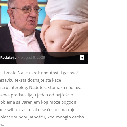
Redakcija
-
August 6, 2026
0
 li znate šta je uzrok nadutosti i gasova? I
stavku teksta doznajte šta kaže
astroenterolog. Nadutost stomaka i pojava
sova predstavljaju jedan od najčešćih
roblema sa varenjem koji može pogoditi
ude svih uzrasta. Iako se često smatraju
rolaznom neprijatnošću, kod mnogih osoba
i...