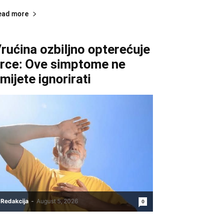
ead more
rućina ozbiljno opterećuje
rce: Ove simptome ne
mijete ignorirati
Redakcija
-
August 5, 2026
0