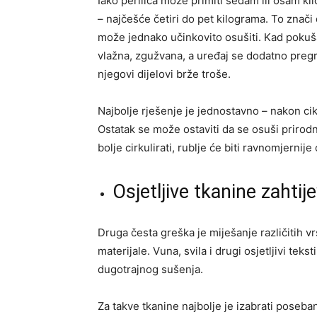
Iako perilica može primiti sedam ili osam ki
– najčešće četiri do pet kilograma. To znači
može jednako učinkovito osušiti. Kad pokuša
vlažna, zgužvana, a uređaj se dodatno pregr
njegovi dijelovi brže troše.
Najbolje rješenje je jednostavno – nakon ciklu
Ostatak se može ostaviti da se osuši prirodn
bolje cirkulirati, rublje će biti ravnomjernije 
Osjetljive tkanine zahti
Druga česta greška je miješanje različitih v
materijale. Vuna, svila i drugi osjetljivi tek
dugotrajnog sušenja.
Za takve tkanine najbolje je izabrati poseb