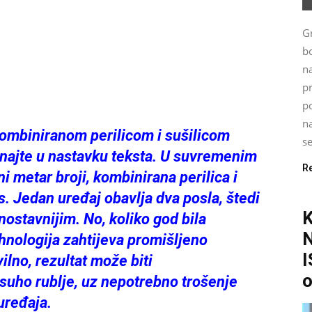
G
bo
n
p
po
na
ombiniranom perilicom i sušilicom
se
doznajte u nastavku teksta. U suvremenim
R
 metar broji, kombinirana perilica i
as. Jedan uređaj obavlja dva posla, štedi
dnostavnijim. No, koliko god bila
hnologija zahtijeva promišljeno
I
ilno, rezultat može biti
o
suho rublje, uz nepotrebno trošenje
 uređaja.