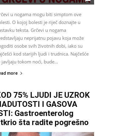
rčevi u nogama mogu biti simptom ove
lesti. O kojoj bolesti je riječ doznajte u
astavku teksta. Grčevi u nogama
redstavljaju neprijatnu pojavu koja može
goditi osobe svih životnih dobi, iako su
jčešći kod starijih ljudi i trudnica. Najčešće
 javljaju tokom noći, bude...
ead more
KOD 75% LJUDI JE UZROK
NADUTOSTI I GASOVA
STI: Gastroenterolog
tkrio šta radite pogrešno