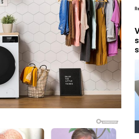
R
V
s
s