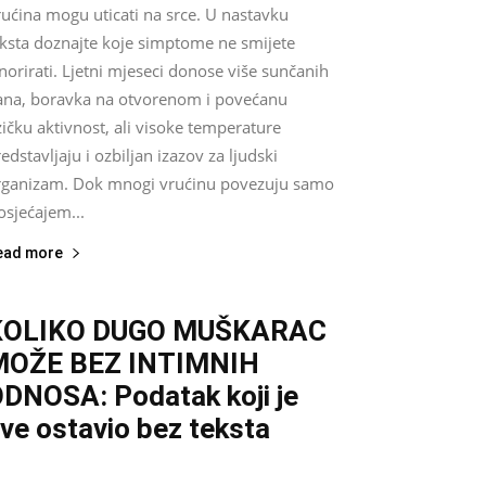
ućina mogu uticati na srce. U nastavku
eksta doznajte koje simptome ne smijete
norirati. Ljetni mjeseci donose više sunčanih
ana, boravka na otvorenom i povećanu
zičku aktivnost, ali visoke temperature
edstavljaju i ozbiljan izazov za ljudski
rganizam. Dok mnogi vrućinu povezuju samo
osjećajem...
ead more
KOLIKO DUGO MUŠKARAC
MOŽE BEZ INTIMNIH
DNOSA: Podatak koji je
ve ostavio bez teksta