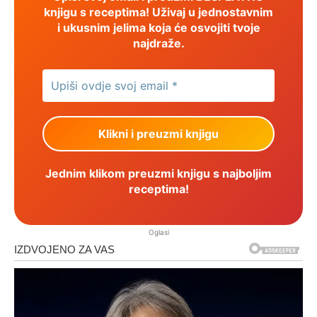
knjigu s receptima! Uživaj u jednostavnim
i ukusnim jelima koja će osvojiti tvoje
najdraže.
Jednim klikom preuzmi knjigu s najboljim
receptima!
Oglasi