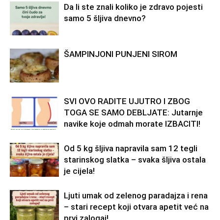
Da li ste znali koliko je zdravo pojesti
samo 5 šljiva dnevno?
ŠAMPINJONI PUNJENI SIROM
SVI OVO RADITE UJUTRO I ZBOG
TOGA SE SAMO DEBLJATE: Jutarnje
navike koje odmah morate IZBACITI!
Od 5 kg šljiva napravila sam 12 tegli
starinskog slatka – svaka šljiva ostala
je cijela!
Ljuti umak od zelenog paradajza i rena
– stari recept koji otvara apetit već na
prvi zalogaj!