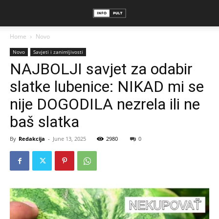
Home
Novo
Novo
Savjeti i zanimljivosti
NAJBOLJI savjet za odabir
slatke lubenice: NIKAD mi se
nije DOGODILA nezrela ili ne
baš slatka
By
Redakcija
-
June 13, 2025
2980
0