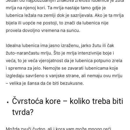
Jedan od najpouzdanijih znakova zrelosti lubenice je žuta
mrlja na njenoj kori. Ta mrlja nastaje tamo gdje je
lubenica ležala na zemlji dok je sazrijevala. Ako je ta mrlja
bijela ili uopće ne postoji, to znači da lubenica nije
provela dovoljno vremena na suncu.
Idealna lubenica ima jasno izraženu, jarko žutu ili čak
žuto-narančastu mrlju. Što je mrlja intenzivnije boje i
veća, to je veća vjerojatnost da je lubenica potpuno zrela
i spremna za jelo. Nemojte se zavarati lubenicama koje
izgledaju savršeno s vanjske strane, ali nemaju ovu mrlju
– velika je šansa da će biti bezukusne.
Čvrstoća kore – koliko treba biti
tvrda?
Možda zvuči čudno, ali i kora vam može mnogo reći.