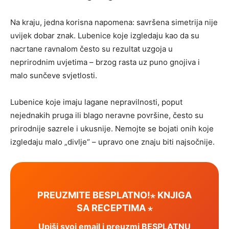
Na kraju, jedna korisna napomena: savršena simetrija nije
uvijek dobar znak. Lubenice koje izgledaju kao da su
nacrtane ravnalom često su rezultat uzgoja u
neprirodnim uvjetima – brzog rasta uz puno gnojiva i
malo sunčeve svjetlosti.
Lubenice koje imaju lagane nepravilnosti, poput
nejednakih pruga ili blago neravne površine, često su
prirodnije sazrele i ukusnije. Nemojte se bojati onih koje
izgledaju malo „divlje“ – upravo one znaju biti najsočnije.
PREUZMITE BESPLATNO!⋆ KNJIGA
SA RECEPTIMA ⋆
Upiši svoj email i preuzmi BESPLATNU