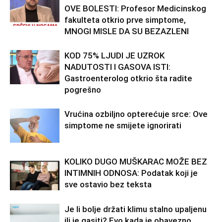
OVE BOLESTI: Profesor Medicinskog
fakulteta otkrio prve simptome,
MNOGI MISLE DA SU BEZAZLENI
KOD 75% LJUDI JE UZROK
NADUTOSTI I GASOVA ISTI:
Gastroenterolog otkrio šta radite
pogrešno
Vrućina ozbiljno opterećuje srce: Ove
simptome ne smijete ignorirati
KOLIKO DUGO MUŠKARAC MOŽE BEZ
INTIMNIH ODNOSA: Podatak koji je
sve ostavio bez teksta
Je li bolje držati klimu stalno upaljenu
ili je gasiti? Evo kada je obavezno