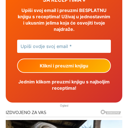
Upiši svoj email i preuzmi BESPLATNU
knjigu s receptima! Uživaj u jednostavnim
i ukusnim jelima koja će osvojiti tvoje
najdraže.
Jednim klikom preuzmi knjigu s najboljim
receptima!
Oglasi