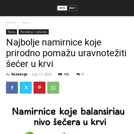
Home
Novo
Novo
Porodica i zdravlje
Najbolje namirnice koje
prirodno pomažu uravnotežiti
šećer u krvi
By
Redakcija
-
July 11, 2025
496
0