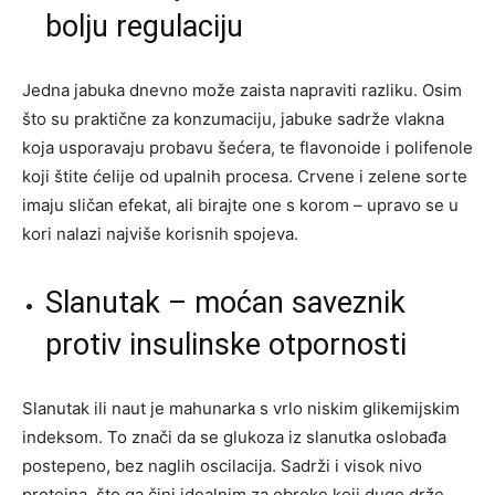
bolju regulaciju
Jedna jabuka dnevno može zaista napraviti razliku. Osim
što su praktične za konzumaciju, jabuke sadrže vlakna
koja usporavaju probavu šećera, te flavonoide i polifenole
koji štite ćelije od upalnih procesa. Crvene i zelene sorte
imaju sličan efekat, ali birajte one s korom – upravo se u
kori nalazi najviše korisnih spojeva.
Slanutak – moćan saveznik
protiv insulinske otpornosti
Slanutak ili naut je mahunarka s vrlo niskim glikemijskim
indeksom. To znači da se glukoza iz slanutka oslobađa
postepeno, bez naglih oscilacija. Sadrži i visok nivo
proteina, što ga čini idealnim za obroke koji dugo drže