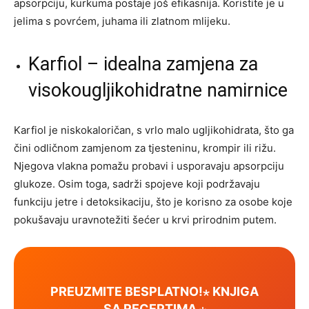
apsorpciju, kurkuma postaje još efikasnija. Koristite je u
jelima s povrćem, juhama ili zlatnom mlijeku.
Karfiol – idealna zamjena za
visokougljikohidratne namirnice
Karfiol je niskokaloričan, s vrlo malo ugljikohidrata, što ga
čini odličnom zamjenom za tjesteninu, krompir ili rižu.
Njegova vlakna pomažu probavi i usporavaju apsorpciju
glukoze. Osim toga, sadrži spojeve koji podržavaju
funkciju jetre i detoksikaciju, što je korisno za osobe koje
pokušavaju uravnotežiti šećer u krvi prirodnim putem.
PREUZMITE BESPLATNO!⋆ KNJIGA
SA RECEPTIMA ⋆