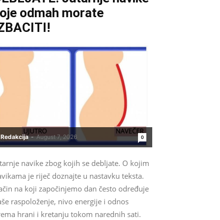
oje odmah morate
ZBACITI!
Redakcija
-
August 7, 2026
0
tarnje navike zbog kojih se debljate. O kojim
vikama je riječ doznajte u nastavku teksta.
ačin na koji započinjemo dan često određuje
še raspoloženje, nivo energije i odnos
ema hrani i kretanju tokom narednih sati.