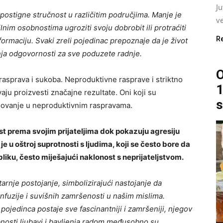
J
ostigne stručnost u različitim područjima. Manje je
ve
lnim osobnostima ugroziti svoju dobrobit ili protraćiti
R
formaciju. Svaki zreli pojedinac prepoznaje da je život
anja odgovornosti za sve poduzete radnje.
O
 rasprava i sukoba. Neproduktivne rasprave i striktno
1
aju proizvesti značajne rezultate. Oni koji su
s
elovanje u neproduktivnim raspravama.
ost prema svojim prijateljima dok pokazuju agresiju
e u oštroj suprotnosti s ljudima, koji se često bore da
liku, često miješajući naklonost s neprijateljstvom.
tarnje postojanje, simbolizirajući nastojanje da
fuzije i suvišnih zamršenosti u našim mislima.
ojedinca postaje sve fascinantniji i zamršeniji, njegov
obnosti ljubavi i bavljenja radom međusobno su