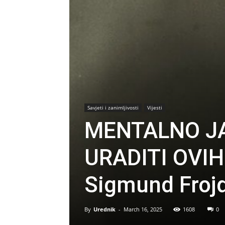
Savjeti i zanimljivosti
Vijesti
MENTALNO JA
URADITI OVIH 
Sigmund Froj
By
Urednik
-
March 16, 2025
1608
0