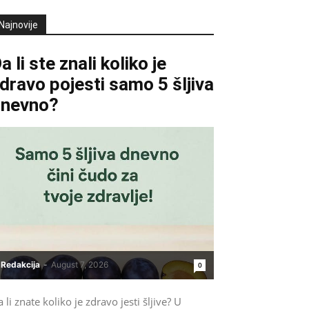
Najnovije
a li ste znali koliko je
dravo pojesti samo 5 šljiva
dnevno?
Redakcija
-
August 7, 2026
0
 li znate koliko je zdravo jesti šljive? U