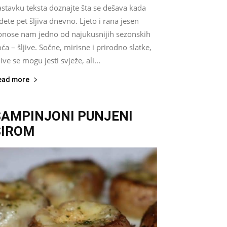
astavku teksta doznajte šta se dešava kada
dete pet šljiva dnevno. Ljeto i rana jesen
onose nam jedno od najukusnijih sezonskih
ća – šljive. Sočne, mirisne i prirodno slatke,
jive se mogu jesti svježe, ali...
ead more
ŠAMPINJONI PUNJENI
SIROM