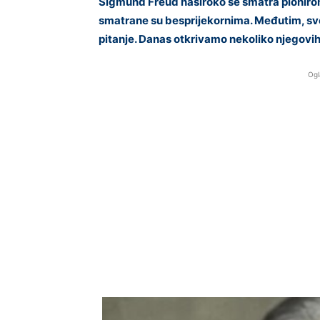
Sigmund Freud naširoko se smatra pionirom 
smatrane su besprijekornima. Međutim, sve
pitanje. Danas otkrivamo nekoliko njegovih
Ogl