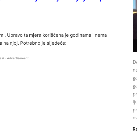
 ml. Upravo ta mjera korišćena je godinama i nema
va na njoj. Potrebno je sljedeće:
asi - Advertisement
Da
na
g
ga
p
lj
p
ov
R