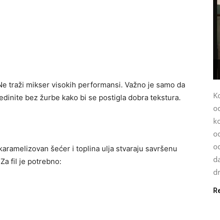
 Ne traži mikser visokih performansi. Važno je samo da
K
edinite bez žurbe kako bi se postigla dobra tekstura.
o
k
od
o
 karamelizovan šećer i toplina ulja stvaraju savršenu
da
a fil je potrebno:
dr
R