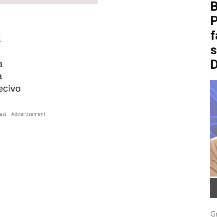
B
P
f
asi - Advertisement
G