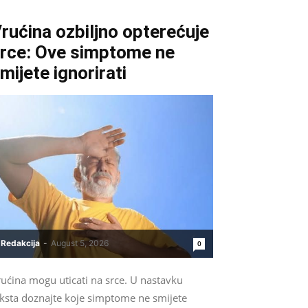
rućina ozbiljno opterećuje
rce: Ove simptome ne
mijete ignorirati
Redakcija
-
August 5, 2026
0
ućina mogu uticati na srce. U nastavku
eksta doznajte koje simptome ne smijete