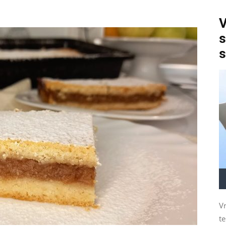
V
s
s
Vr
t