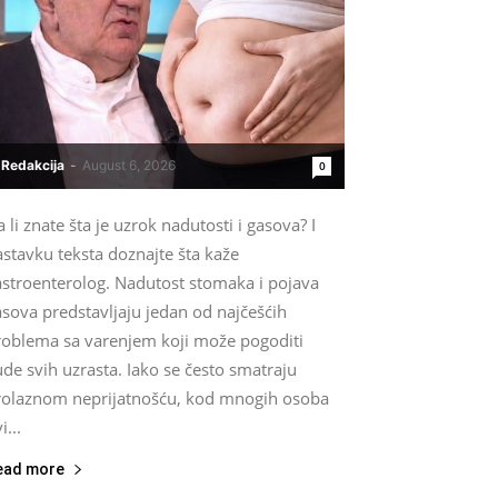
Redakcija
-
August 6, 2026
0
 li znate šta je uzrok nadutosti i gasova? I
stavku teksta doznajte šta kaže
astroenterolog. Nadutost stomaka i pojava
sova predstavljaju jedan od najčešćih
roblema sa varenjem koji može pogoditi
ude svih uzrasta. Iako se često smatraju
rolaznom neprijatnošću, kod mnogih osoba
i...
ead more