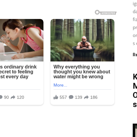
ig
d
fi
pr
o
s 
R
O
s