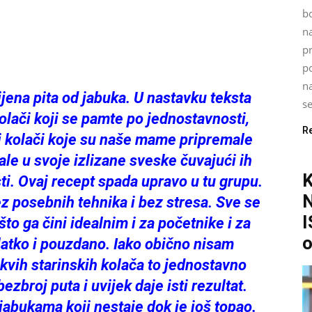
bo
n
p
po
na
lijena pita od jabuka. U nastavku teksta
se
lači koji se pamte po jednostavnosti,
R
ni kolači koje su naše mame pripremale
ale u svoje izlizane sveske čuvajući ih
i. Ovaj recept spada upravo u tu grupu.
z posebnih tehnika i bez stresa. Sve se
I
to ga čini idealnim i za početnike i za
o
latko i pouzdano. Iako obično nisam
akvih starinskih kolača to jednostavno
zbroj puta i uvijek daje isti rezultat.
jabukama koji nestaje dok je još topao.