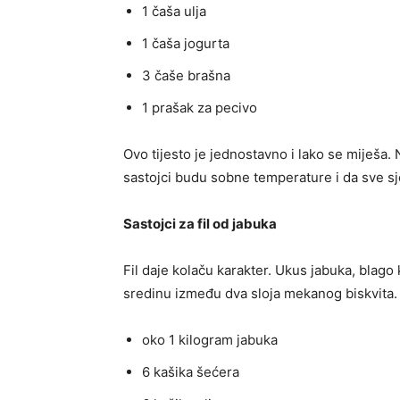
1 čaša ulja
1 čaša jogurta
3 čaše brašna
1 prašak za pecivo
Ovo tijesto je jednostavno i lako se miješa.
sastojci budu sobne temperature i da sve sj
Sastojci za fil od jabuka
Fil daje kolaču karakter. Ukus jabuka, blago
sredinu između dva sloja mekanog biskvita. Z
oko 1 kilogram jabuka
6 kašika šećera