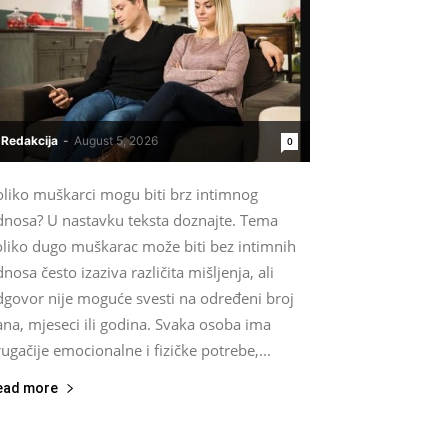
Redakcija
-
August 5, 2026
0
oliko muškarci mogu biti brz intimnog
dnosa? U nastavku teksta doznajte. Tema
oliko dugo muškarac može biti bez intimnih
nosa često izaziva različita mišljenja, ali
dgovor nije moguće svesti na određeni broj
na, mjeseci ili godina. Svaka osoba ima
ugačije emocionalne i fizičke potrebe,...
ead more