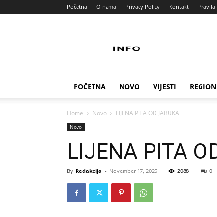
Početna
O nama
Privacy Policy
Kontakt
Pravila 
Info
Pult
POČETNA
NOVO
VIJESTI
REGION
Home
Novo
LIJENA PITA OD JABUKA
Novo
LIJENA PITA O
By
Redakcija
-
November 17, 2025
2088
0