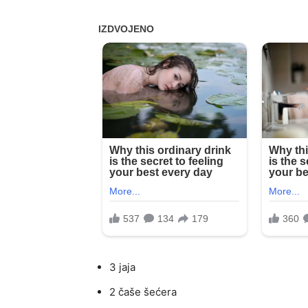
3 jaja
2 čaše šećera