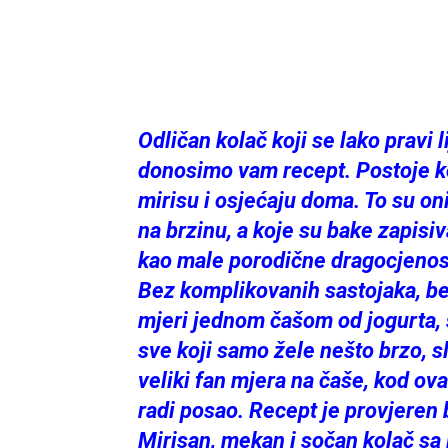
Odličan kolač koji se lako pravi 
donosimo vam recept. Postoje ko
mirisu i osjećaju doma. To su o
na brzinu, a koje su bake zapisiv
kao male porodične dragocjenost
Bez komplikovanih sastojaka, be
mjeri jednom čašom od jogurta, š
sve koji samo žele nešto brzo, s
veliki fan mjera na čaše, kod ov
radi posao. Recept je provjeren be
Mirisan, mekan i sočan kolač sa 