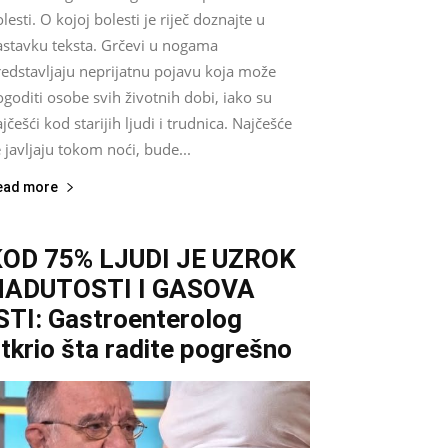
lesti. O kojoj bolesti je riječ doznajte u
astavku teksta. Grčevi u nogama
redstavljaju neprijatnu pojavu koja može
goditi osobe svih životnih dobi, iako su
jčešći kod starijih ljudi i trudnica. Najčešće
 javljaju tokom noći, bude...
ead more
KOD 75% LJUDI JE UZROK
NADUTOSTI I GASOVA
STI: Gastroenterolog
tkrio šta radite pogrešno