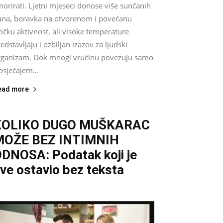
norirati. Ljetni mjeseci donose više sunčanih
ana, boravka na otvorenom i povećanu
zičku aktivnost, ali visoke temperature
edstavljaju i ozbiljan izazov za ljudski
rganizam. Dok mnogi vrućinu povezuju samo
osjećajem...
ead more
KOLIKO DUGO MUŠKARAC
MOŽE BEZ INTIMNIH
DNOSA: Podatak koji je
ve ostavio bez teksta