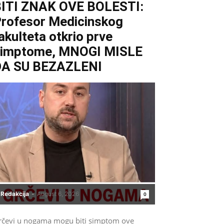
ITI ZNAK OVE BOLESTI:
rofesor Medicinskog
akulteta otkrio prve
simptome, MNOGI MISLE
DA SU BEZAZLENI
Redakcija
-
August 6, 2026
0
rčevi u nogama mogu biti simptom ove