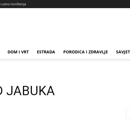
i uslovi korištenja
DOM I VRT
ESTRADA
PORODICA I ZDRAVLJE
SAVJET
D JABUKA