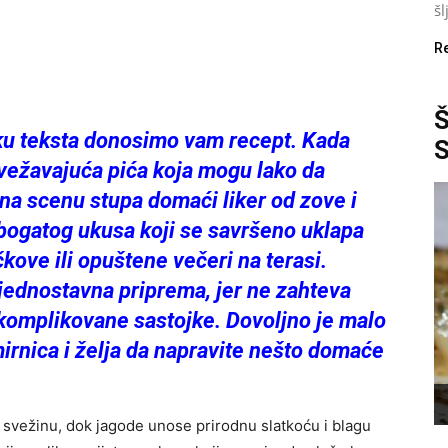
šl
R
vku teksta donosimo vam recept. Kada
svežavajuća pića koja mogu lako da
na scenu stupa domaći liker od zove i
 bogatog ukusa koji se savršeno uklapa
kove ili opuštene večeri na terasi.
jednostavna priprema, jer ne zahteva
 komplikovane sastojke. Dovoljno je malo
rnica i želja da napravite nešto domaće
svežinu, dok jagode unose prirodnu slatkoću i blagu