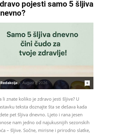
dravo pojesti samo 5 šljiva
dnevno?
Redakcija
-
August 7, 2026
0
 li znate koliko je zdravo jesti šljive? U
astavku teksta doznajte šta se dešava kada
dete pet šljiva dnevno. Ljeto i rana jesen
onose nam jedno od najukusnijih sezonskih
ća – šljive. Sočne, mirisne i prirodno slatke,