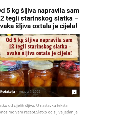
d 5 kg šljiva napravila sam
2 tegli starinskog slatka –
vaka šljiva ostala je cijela!
Redakcija
-
August 7, 2026
0
atko od cijelih šljiva. U nastavku teksta
onosimo vam recept.Slatko od šljiva jedan je