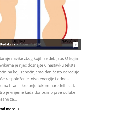
Redakcija
-
August 7, 2026
0
tarnje navike zbog kojih se debljate. O kojim
vikama je riječ doznajte u nastavku teksta.
ačin na koji započinjemo dan često određuje
še raspoloženje, nivo energije i odnos
ema hrani i kretanju tokom narednih sati.
utro je vrijeme kada donosimo prve odluke
zane za...
ead more