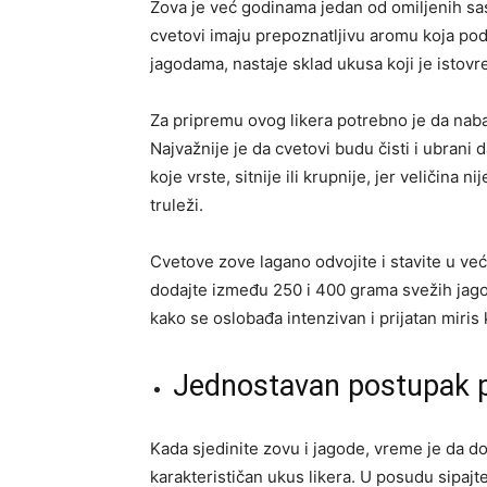
Zova je već godinama jedan od omiljenih sas
cvetovi imaju prepoznatljivu aromu koja pod
jagodama, nastaje sklad ukusa koji je istovr
Za pripremu ovog likera potrebno je da naba
Najvažnije je da cvetovi budu čisti i ubrani
koje vrste, sitnije ili krupnije, jer veličina
truleži.
Cvetove zove lagano odvojite i stavite u v
dodajte između 250 i 400 grama svežih jago
kako se oslobađa intenzivan i prijatan miri
Jednostavan postupak p
Kada sjedinite zovu i jagode, vreme je da do
karakterističan ukus likera. U posudu sipajt