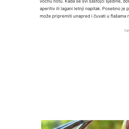
voćnu notu. Kada se svi sastojci sjedine, do
aperitiv ili lagani letnji napitak. Posebno je
može pripremiti unapred i čuvati u flašama 
Ogl