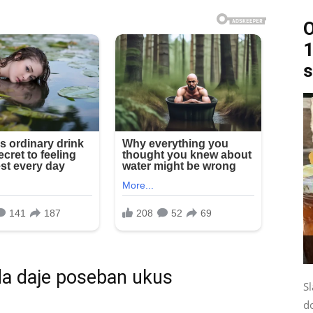
O
1
s
da daje poseban ukus
Sl
d