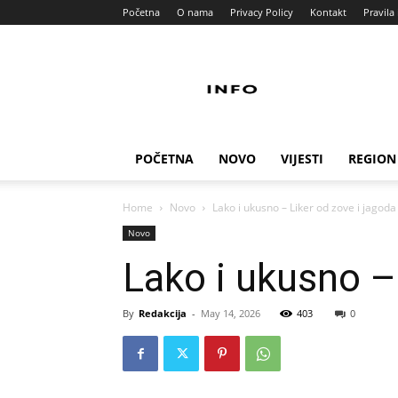
Početna
O nama
Privacy Policy
Kontakt
Pravila 
Info
Pult
POČETNA
NOVO
VIJESTI
REGION
Home
Novo
Lako i ukusno – Liker od zove i jagoda
Novo
Lako i ukusno –
By
Redakcija
-
May 14, 2026
403
0