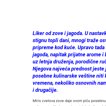
Liker od zove i jagoda. U nasta
stignu topli dani, mnogi traže o
pripreme kod kuće. Upravo tada 
jagoda, napitak prijatne arome i
uz letnja druženja, porodične ruč
Njegova najveća prednost jeste 
posebne kulinarske veštine niti
vremena, nekoliko osnovnih nami
i drugačije.
Miris cvetova zove daje ovom piću posebnu 