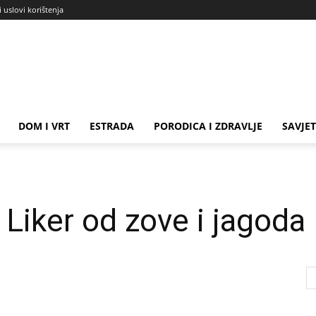
i uslovi korištenja
DOM I VRT
ESTRADA
PORODICA I ZDRAVLJE
SAVJET
 Liker od zove i jagoda