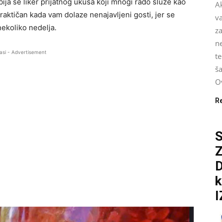
bija se liker prijatnog ukusa koji mnogi rado služe kao
Ak
 praktičan kada vam dolaze nenajavljeni gosti, jer se
v
nekoliko nedelja.
za
n
asi - Advertisement
te
ša
Ov
R
S
D
k
I