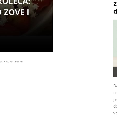
z
asi - Advertisement
Da
n
je
d
vo