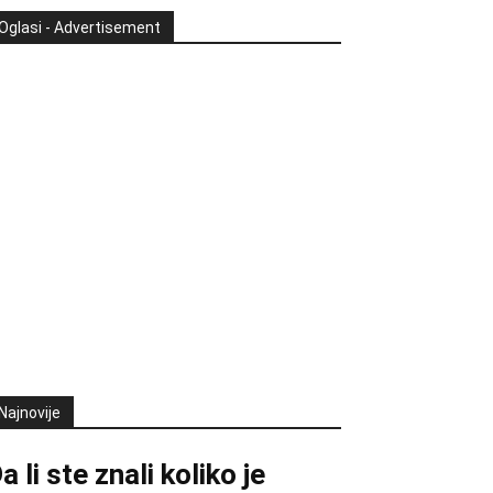
Oglasi - Advertisement
Najnovije
a li ste znali koliko je