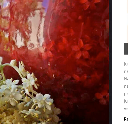
Ju
na
N
na
pr
J
ve
R