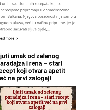
 onih tradicionalnih recepata koji se
eneracijama pripremaju u domaćinstvima
irom Balkana. Njegova posebnost nije samo u
gatom ukusu, već i u načinu pripreme, jer je
trebno sačuvati šljive cijele,...
ead more
juti umak od zelenog
aradajza i rena – stari
ecept koji otvara apetit
eć na prvi zalogaj!