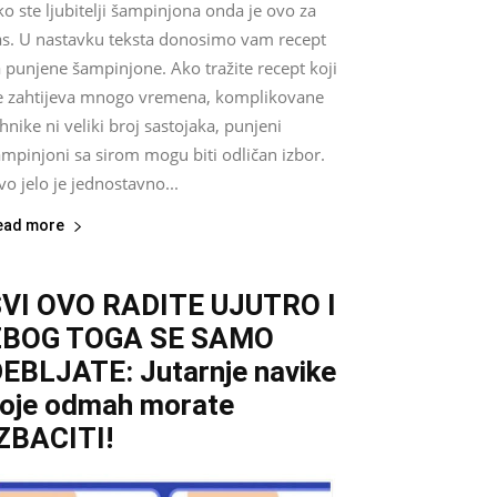
o ste ljubitelji šampinjona onda je ovo za
as. U nastavku teksta donosimo vam recept
 punjene šampinjone. Ako tražite recept koji
e zahtijeva mnogo vremena, komplikovane
hnike ni veliki broj sastojaka, punjeni
mpinjoni sa sirom mogu biti odličan izbor.
o jelo je jednostavno...
ead more
VI OVO RADITE UJUTRO I
ZBOG TOGA SE SAMO
EBLJATE: Jutarnje navike
oje odmah morate
ZBACITI!