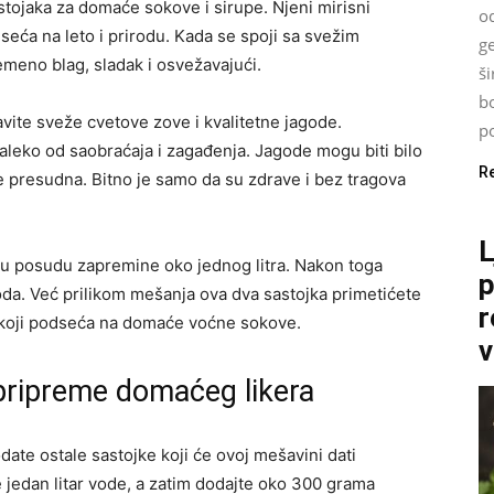
tojaka za domaće sokove i sirupe. Njeni mirisni
od
seća na leto i prirodu. Kada se spoji sa svežim
g
emeno blag, sladak i osvežavajući.
š
bo
vite sveže cvetove zove i kvalitetne jagode.
po
 daleko od saobraćaja i zagađenja. Jagode mogu biti bilo
R
 nije presudna. Bitno je samo da su zdrave i bez tragova
L
eću posudu zapremine oko jednog litra. Nakon toga
p
da. Već prilikom mešanja ova dva sastojka primetićete
r
s koji podseća na domaće voćne sokove.
v
ripreme domaćeg likera
date ostale sastojke koji će ovoj mešavini dati
e jedan litar vode, a zatim dodajte oko 300 grama