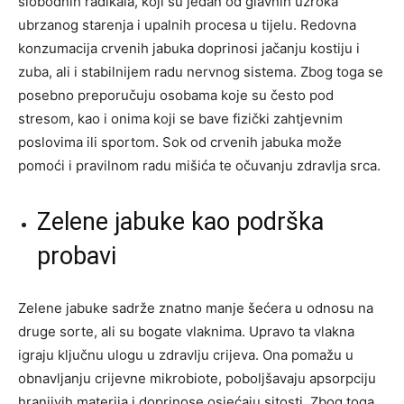
slobodnih radikala, koji su jedan od glavnih uzroka
ubrzanog starenja i upalnih procesa u tijelu. Redovna
konzumacija crvenih jabuka doprinosi jačanju kostiju i
zuba, ali i stabilnijem radu nervnog sistema. Zbog toga se
posebno preporučuju osobama koje su često pod
stresom, kao i onima koji se bave fizički zahtjevnim
poslovima ili sportom. Sok od crvenih jabuka može
pomoći i pravilnom radu mišića te očuvanju zdravlja srca.
Zelene jabuke kao podrška
probavi
Zelene jabuke sadrže znatno manje šećera u odnosu na
druge sorte, ali su bogate vlaknima. Upravo ta vlakna
igraju ključnu ulogu u zdravlju crijeva. Ona pomažu u
obnavljanju crijevne mikrobiote, poboljšavaju apsorpciju
hranjivih materija i doprinose osjećaju sitosti. Zbog toga