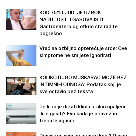
KOD 75% LJUDI JE UZROK
NADUTOSTI I GASOVA ISTI:
Gastroenterolog otkrio šta radite
pogrešno
Vrućina ozbiljno opterećuje srce: Ove
simptome ne smijete ignorirati
KOLIKO DUGO MUŠKARAC MOŽE BEZ
INTIMNIH ODNOSA: Podatak koji je
sve ostavio bez teksta
Je li bolje držati klimu stalno upaljenu
ili je gasiti? Evo kada je obavezno
trebate ugasiti
Pojavili su vam se mravi u kući? Ovo je