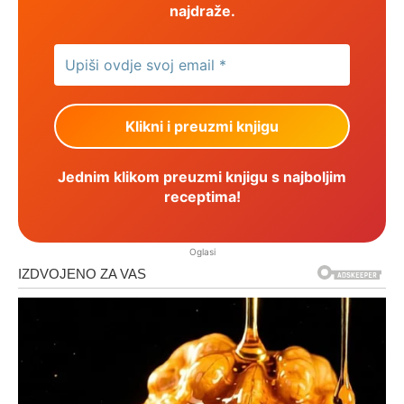
najdraže.
Jednim klikom preuzmi knjigu s najboljim
receptima!
Oglasi