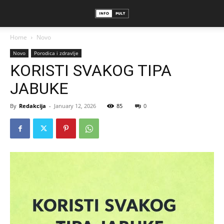
Home
Novo
Novo
Porodica i zdravlje
KORISTI SVAKOG TIPA
JABUKE
By
Redakcija
-
January 12, 2026
85
0