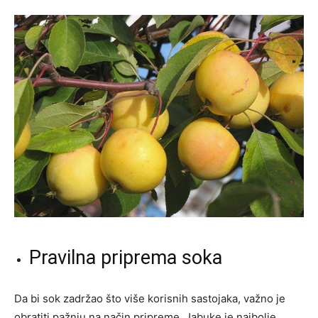
Pravilna priprema soka
Da bi sok zadržao što više korisnih sastojaka, važno je
obratiti pažnju na način pripreme. Jabuke je najbolje