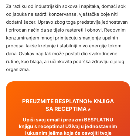
Za razliku od industrijskih sokova i napitaka, domaći sok
od jabuka ne sadrži konzervanse, vještačke boje niti
dodatni šećer. Upravo zbog toga predstavlja jednostavan
i prirodan način da se tijelo rastereti i obnovi. Redovnim
konzumiranjem mnogi primjećuju smanjenje upalnih
procesa, lakše kretanje i stabilniji nivo energije tokom
dana. Ovakav napitak može postati dio svakodnevne
rutine, kao blaga, ali učinkovita podrška zdravlju cijelog
organizma.
PREUZMITE BESPLATNO!⋆ KNJIGA
SA RECEPTIMA ⋆
Upiši svoj email i preuzmi BESPLATNU
knjigu s receptima! Uživaj u jednostavnim
i ukusnim jelima koja će osvojiti tvoje