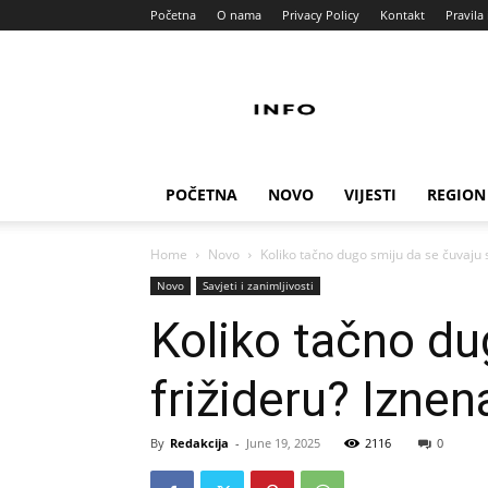
Početna
O nama
Privacy Policy
Kontakt
Pravila 
Info
Pult
POČETNA
NOVO
VIJESTI
REGION
Home
Novo
Koliko tačno dugo smiju da se čuvaju sv
Novo
Savjeti i zanimljivosti
Koliko tačno du
frižideru? Iznen
By
Redakcija
-
June 19, 2025
2116
0