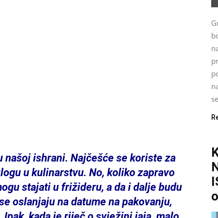
G
bo
n
p
po
na
se
R
 našoj ishrani. Najčešće se koriste za
logu u kulinarstvu. No, koliko zapravo
I
u stajati u frižideru, a da i dalje budu
o
se oslanjaju na datume na pakovanju,
Ipak, kada je riječ o svježini jaja, malo