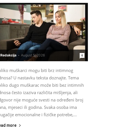
Redakcija
-
August 5, 2026
0
oliko muškarci mogu biti brz intimnog
dnosa? U nastavku teksta doznajte. Tema
oliko dugo muškarac može biti bez intimnih
nosa često izaziva različita mišljenja, ali
dgovor nije moguće svesti na određeni broj
na, mjeseci ili godina. Svaka osoba ima
ugačije emocionalne i fizičke potrebe,...
ead more