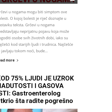
rčevi u nogama mogu biti simptom ove
lesti. O kojoj bolesti je riječ doznajte u
astavku teksta. Grčevi u nogama
redstavljaju neprijatnu pojavu koja može
goditi osobe svih životnih dobi, iako su
jčešći kod starijih ljudi i trudnica. Najčešće
 javljaju tokom noći, bude...
ead more
KOD 75% LJUDI JE UZROK
NADUTOSTI I GASOVA
STI: Gastroenterolog
tkrio šta radite pogrešno