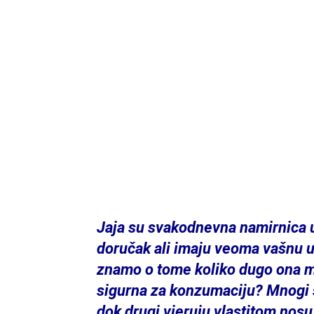
Jaja su svakodnevna namirnica u
doručak ali imaju veoma vašnu u
znamo o tome koliko dugo ona mog
sigurna za konzumaciju? Mnogi 
dok drugi vjeruju vlastitom nosu. 