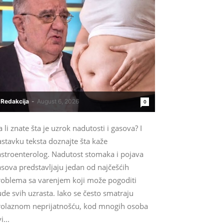
Redakcija
-
August 6, 2026
0
 li znate šta je uzrok nadutosti i gasova? I
stavku teksta doznajte šta kaže
astroenterolog. Nadutost stomaka i pojava
sova predstavljaju jedan od najčešćih
roblema sa varenjem koji može pogoditi
ude svih uzrasta. Iako se često smatraju
rolaznom neprijatnošću, kod mnogih osoba
i...