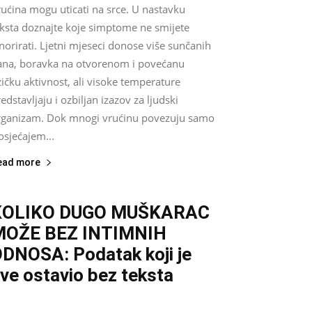
ućina mogu uticati na srce. U nastavku
eksta doznajte koje simptome ne smijete
norirati. Ljetni mjeseci donose više sunčanih
ana, boravka na otvorenom i povećanu
zičku aktivnost, ali visoke temperature
edstavljaju i ozbiljan izazov za ljudski
rganizam. Dok mnogi vrućinu povezuju samo
osjećajem...
ead more
KOLIKO DUGO MUŠKARAC
MOŽE BEZ INTIMNIH
DNOSA: Podatak koji je
ve ostavio bez teksta