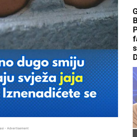
B
P
f
asi - Advertisement