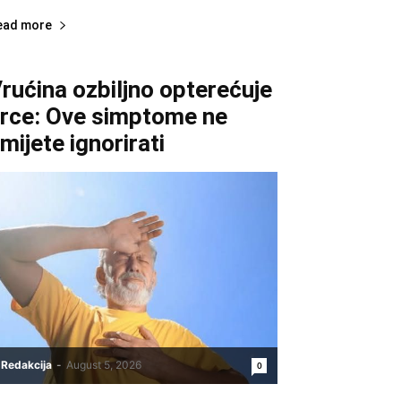
ead more
rućina ozbiljno opterećuje
rce: Ove simptome ne
mijete ignorirati
Redakcija
-
August 5, 2026
0