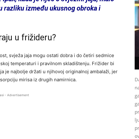
ku razliku između ukusnog obroka i
raju u frižideru?
t, svježa jaja mogu ostati dobra i do četiri sedmice
iskoj temperaturi i pravilnom skladištenju. Frižider bi
 je najbolje držati u njihovoj originalnoj ambalaži, jer
Da
orpciju mirisa iz drugih namirnica.
na
g
asi - Advertisement
ga
p
lj
p
ov