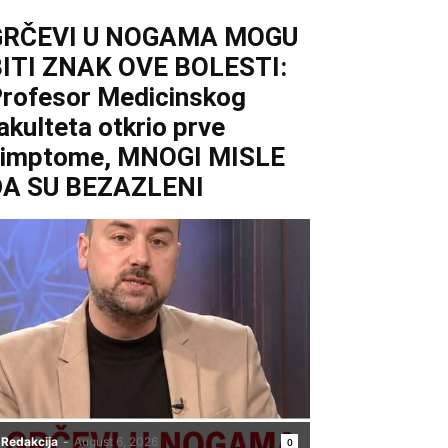
GRČEVI U NOGAMA MOGU
ITI ZNAK OVE BOLESTI:
rofesor Medicinskog
akulteta otkrio prve
simptome, MNOGI MISLE
DA SU BEZAZLENI
Redakcija
-
August 6, 2026
0