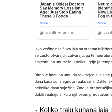
Iako većina nas čuva jaja na vratima frižidera
se često otvaraju i zatvaraju, pa temperatura
smjestiti na unutrašnju policu, gdje je tempe
Bitno je imati na umu da rok trajanja jaja ne
dana kada su izlegnuta i pakovana. Dakle, ako
nekoliko dana svježine. Zato je preporučlji
dobili realniju sliku o njihovom preostalom v
Koliko traju kuhana jaja 