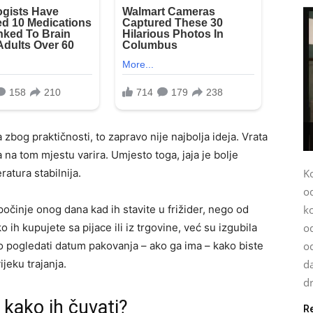
 zbog praktičnosti, to zapravo nije najbolja ideja. Vrata
 na tom mjestu varira. Umjesto toga, jaja je bolje
K
ratura stabilnija.
o
k
 počinje onog dana kad ih stavite u frižider, nego od
od
 ih kupujete sa pijace ili iz trgovine, već su izgubila
o
vo pogledati datum pakovanja – ako ga ima – kako biste
da
ijeku trajanja.
dr
i kako ih čuvati?
R