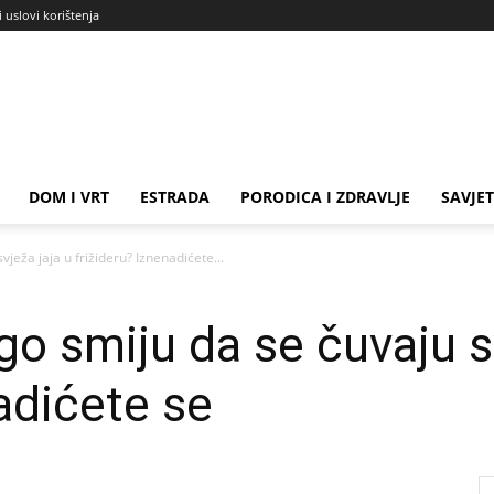
i uslovi korištenja
DOM I VRT
ESTRADA
PORODICA I ZDRAVLJE
SAVJET
ježa jaja u frižideru? Iznenadićete...
go smiju da se čuvaju sv
adićete se