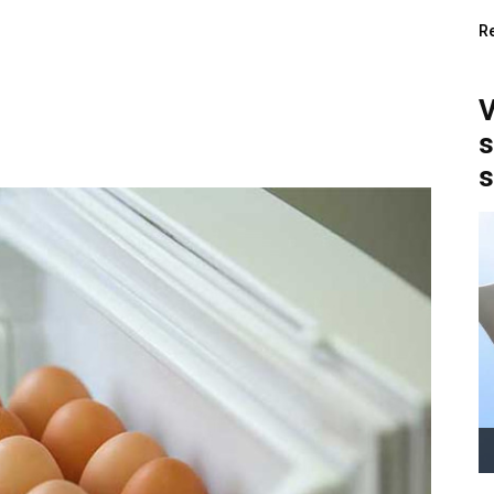
R
V
s
s