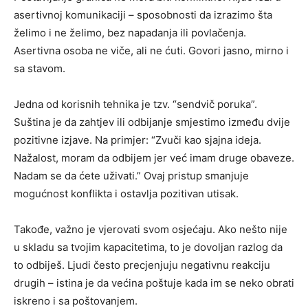
asertivnoj komunikaciji – sposobnosti da izrazimo šta
želimo i ne želimo, bez napadanja ili povlačenja.
Asertivna osoba ne viče, ali ne ćuti. Govori jasno, mirno i
sa stavom.
Jedna od korisnih tehnika je tzv. “sendvič poruka”.
Suština je da zahtjev ili odbijanje smjestimo između dvije
pozitivne izjave. Na primjer: “Zvuči kao sjajna ideja.
Nažalost, moram da odbijem jer već imam druge obaveze.
Nadam se da ćete uživati.” Ovaj pristup smanjuje
mogućnost konflikta i ostavlja pozitivan utisak.
Takođe, važno je vjerovati svom osjećaju. Ako nešto nije
u skladu sa tvojim kapacitetima, to je dovoljan razlog da
to odbiješ. Ljudi često precjenjuju negativnu reakciju
drugih – istina je da većina poštuje kada im se neko obrati
iskreno i sa poštovanjem.