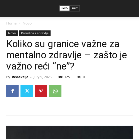
Home
Novo
Novo
Porodica i zdravlje
Koliko su granice važne za
mentalno zdravlje – zašto je
važno reći “ne”?
By
Redakcija
-
July 9, 2025
125
0