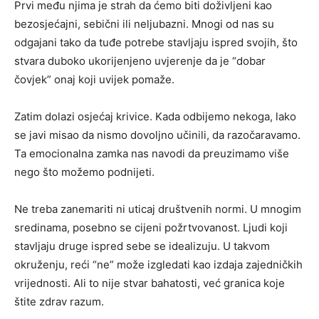
Prvi među njima je strah da ćemo biti doživljeni kao
bezosjećajni, sebični ili neljubazni. Mnogi od nas su
odgajani tako da tuđe potrebe stavljaju ispred svojih, što
stvara duboko ukorijenjeno uvjerenje da je “dobar
čovjek” onaj koji uvijek pomaže.
Zatim dolazi osjećaj krivice. Kada odbijemo nekoga, lako
se javi misao da nismo dovoljno učinili, da razočaravamo.
Ta emocionalna zamka nas navodi da preuzimamo više
nego što možemo podnijeti.
Ne treba zanemariti ni uticaj društvenih normi. U mnogim
sredinama, posebno se cijeni požrtvovanost. Ljudi koji
stavljaju druge ispred sebe se idealizuju. U takvom
okruženju, reći “ne” može izgledati kao izdaja zajedničkih
vrijednosti. Ali to nije stvar bahatosti, već granica koje
štite zdrav razum.