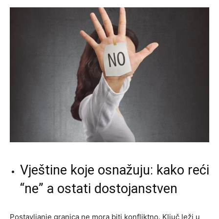
Vještine koje osnažuju: kako reći
“ne” a ostati dostojanstven
Postavljanje granica ne mora biti konfliktno. Ključ leži u