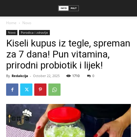
Home
Novo
Novo
Porodica i zdravlje
Kiseli kupus iz tegle, spreman
za 7 dana! Pun vitamina,
prirodni probiotik i lijek!
By
Redakcija
-
October 22, 2025
1710
0