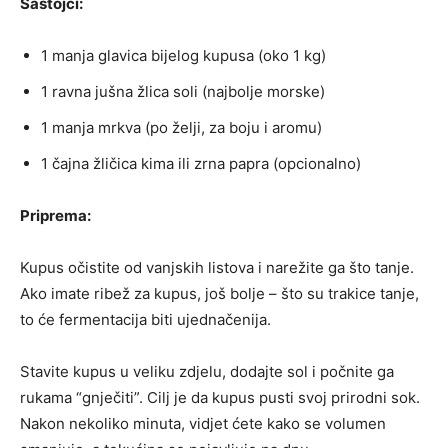
Sastojci:
1 manja glavica bijelog kupusa (oko 1 kg)
1 ravna jušna žlica soli (najbolje morske)
1 manja mrkva (po želji, za boju i aromu)
1 čajna žličica kima ili zrna papra (opcionalno)
Priprema:
Kupus očistite od vanjskih listova i narežite ga što tanje.
Ako imate ribež za kupus, još bolje – što su trakice tanje,
to će fermentacija biti ujednačenija.
Stavite kupus u veliku zdjelu, dodajte sol i počnite ga
rukama “gnječiti”. Cilj je da kupus pusti svoj prirodni sok.
Nakon nekoliko minuta, vidjet ćete kako se volumen