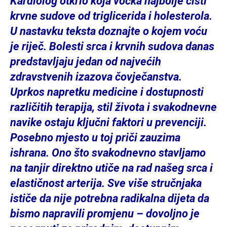
Kardiolog otkrio koja voćka najbolje čisti
krvne sudove od triglicerida i holesterola.
U nastavku teksta doznajte o kojem voću
je riječ. Bolesti srca i krvnih sudova danas
predstavljaju jedan od najvećih
zdravstvenih izazova čovječanstva.
Uprkos napretku medicine i dostupnosti
različitih terapija, stil života i svakodnevne
navike ostaju ključni faktori u prevenciji.
Posebno mjesto u toj priči zauzima
ishrana. Ono što svakodnevno stavljamo
na tanjir direktno utiče na rad našeg srca i
elastičnost arterija. Sve više stručnjaka
ističe da nije potrebna radikalna dijeta da
bismo napravili promjenu – dovoljno je