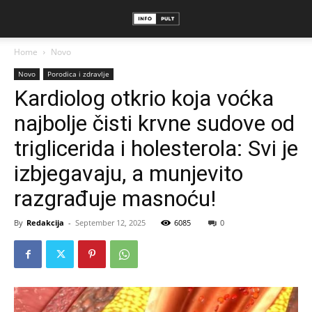
Home
Novo
Novo
Porodica i zdravlje
Kardiolog otkrio koja voćka
najbolje čisti krvne sudove od
triglicerida i holesterola: Svi je
izbjegavaju, a munjevito
razgrađuje masnoću!
By
Redakcija
-
September 12, 2025
6085
0