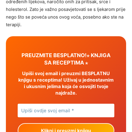
određenih lijekova, naročito onih za pritisak, srce i
holesterol. Zato je važno posavjetovati se s ljekarom prije
nego što se poveća unos ovog voća, posebno ako ste na
terapiji.
PREUZMITE BESPLATNO!⋆ KNJIGA
SA RECEPTIMA ⋆
Upiši svoj email i preuzmi BESPLATNU
knjigu s receptima! Uživaj u jednostavnim
i ukusnim jelima koja će osvojiti tvoje
najdraže.