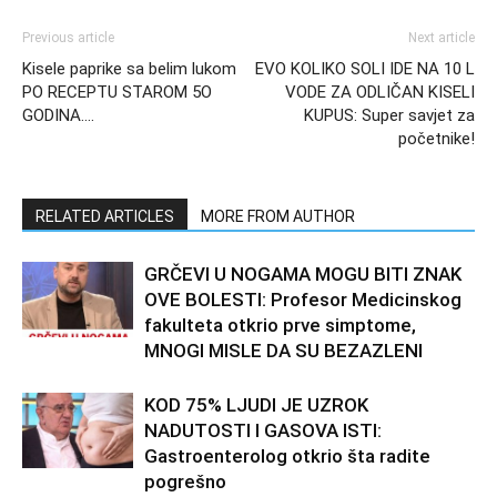
Previous article
Next article
Kisele paprike sa belim lukom
EVO KOLIKO SOLI IDE NA 10 L
PO RECEPTU STAROM 5O
VODE ZA ODLIČAN KISELI
GODINA….
KUPUS: Super savjet za
početnike!
RELATED ARTICLES
MORE FROM AUTHOR
GRČEVI U NOGAMA MOGU BITI ZNAK
OVE BOLESTI: Profesor Medicinskog
fakulteta otkrio prve simptome,
MNOGI MISLE DA SU BEZAZLENI
KOD 75% LJUDI JE UZROK
NADUTOSTI I GASOVA ISTI:
Gastroenterolog otkrio šta radite
pogrešno