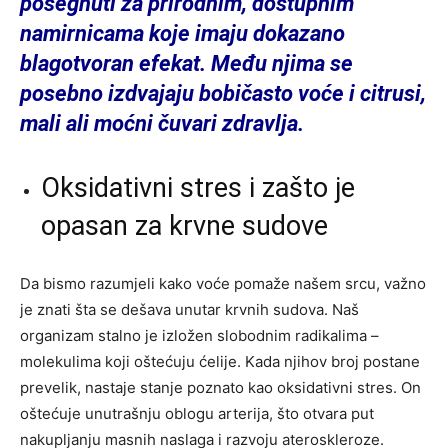
posegnuti za prirodnim, dostupnim
namirnicama koje imaju dokazano
blagotvoran efekat. Među njima se
posebno izdvajaju bobičasto voće i citrusi,
mali ali moćni čuvari zdravlja.
Oksidativni stres i zašto je
opasan za krvne sudove
Da bismo razumjeli kako voće pomaže našem srcu, važno
je znati šta se dešava unutar krvnih sudova. Naš
organizam stalno je izložen slobodnim radikalima –
molekulima koji oštećuju ćelije. Kada njihov broj postane
prevelik, nastaje stanje poznato kao oksidativni stres. On
oštećuje unutrašnju oblogu arterija, što otvara put
nakupljanju masnih naslaga i razvoju ateroskleroze.