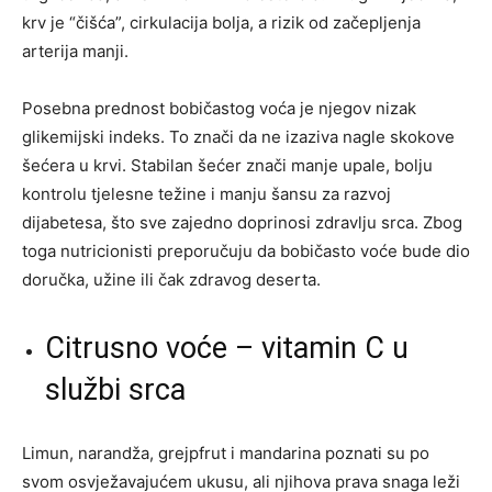
krv je “čišća”, cirkulacija bolja, a rizik od začepljenja
arterija manji.
Posebna prednost bobičastog voća je njegov nizak
glikemijski indeks. To znači da ne izaziva nagle skokove
šećera u krvi. Stabilan šećer znači manje upale, bolju
kontrolu tjelesne težine i manju šansu za razvoj
dijabetesa, što sve zajedno doprinosi zdravlju srca. Zbog
toga nutricionisti preporučuju da bobičasto voće bude dio
doručka, užine ili čak zdravog deserta.
Citrusno voće – vitamin C u
službi srca
Limun, narandža, grejpfrut i mandarina poznati su po
svom osvježavajućem ukusu, ali njihova prava snaga leži