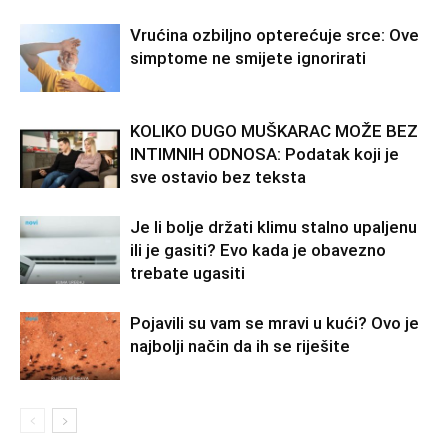
Vrućina ozbiljno opterećuje srce: Ove
simptome ne smijete ignorirati
KOLIKO DUGO MUŠKARAC MOŽE BEZ
INTIMNIH ODNOSA: Podatak koji je
sve ostavio bez teksta
Je li bolje držati klimu stalno upaljenu
ili je gasiti? Evo kada je obavezno
trebate ugasiti
Pojavili su vam se mravi u kući? Ovo je
najbolji način da ih se riješite