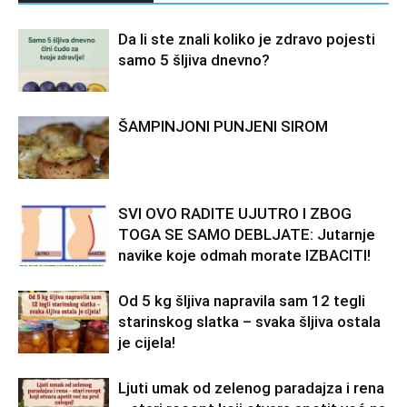
Da li ste znali koliko je zdravo pojesti
samo 5 šljiva dnevno?
ŠAMPINJONI PUNJENI SIROM
SVI OVO RADITE UJUTRO I ZBOG
TOGA SE SAMO DEBLJATE: Jutarnje
navike koje odmah morate IZBACITI!
Od 5 kg šljiva napravila sam 12 tegli
starinskog slatka – svaka šljiva ostala
je cijela!
Ljuti umak od zelenog paradajza i rena