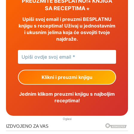
PREUZMITE BESPLATNO!⋆ KNJIGA
SA RECEPTIMA ⋆
Upiši svoj email i preuzmi BESPLATNU
knjigu s receptima! Uživaj u jednostavnim
i ukusnim jelima koja će osvojiti tvoje
najdraže.
Jednim klikom preuzmi knjigu s najboljim
receptima!
Oglasi