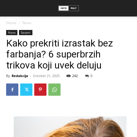
Home
Novo
Novo
Savjeti
Kako prekriti izrastak bez
farbanja? 6 superbrzih
trikova koji uvek deluju
By
Redakcija
-
October 21, 2025
242
0