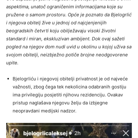
aspektima, unatoč ograničenim informacijama koje su
pružene o samom prostoru. Opće je poznato da Bjelogrlić
i njegova obitelj žive u jednoj od najcjenjenijih
beogradskih četvrti koju obilježavaju visoki životni
standard i miran, ekskluzivan ambijent. Dok ovaj sažeti
pogled na njegov dom nudi uvid u okolinu u kojoj uživa sa
svojom obitelji, neizbježno potiče brojne neodgovorene
upite.
Bjelogrliću i njegovoj obitelji privatnost je od najveće
važnosti, zbog čega tek nekolicina odabranih gostiju
ima privilegiju posjetiti njihovu rezidenciju. Ovakav
pristup naglašava njegovu želju da izbjegne
neopravdani medijski nadzor.