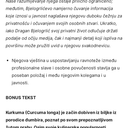
Naše razumijevanje njega ostaje prilično ograničeno;
međutim, Bjelogrlićevo namjerno čuvanje informacija
koje iznosi u javnost naglašava njegovu duboku čežnju za
privatnošću i očuvanjem svojih osobnih stvari. Ukratko,
iako Dragan Bjelogrlić svoj privatni život odlučuje držati
podalje od očiju medija, čak i najmanji detalj koji ispliva na
površinu može pružiti uvid u njegovu svakodnevicu.
Njegova vještina u uspostavljanju ravnoteže između
profesionalne slave i osobne povučenosti stavlja ga u
poseban položaj i među njegovim kolegama i u
javnosti.
BONUS TEKST
Kurkuma (Curcuma longa) je začin dobiven iz biljke iz
porodice đumbira, poznat po svom prepoznatljivom
žutom prahu.
Osim svoje kulinarske popularnosti,