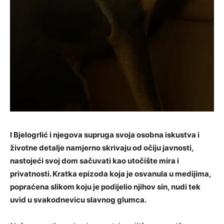
I Bjelogrlić i njegova supruga svoja osobna iskustva i
životne detalje namjerno skrivaju od očiju javnosti,
nastojeći svoj dom sačuvati kao utočište mira i
privatnosti. Kratka epizoda koja je osvanula u medijima,
popraćena slikom koju je podijelio njihov sin, nudi tek
uvid u svakodnevicu slavnog glumca.