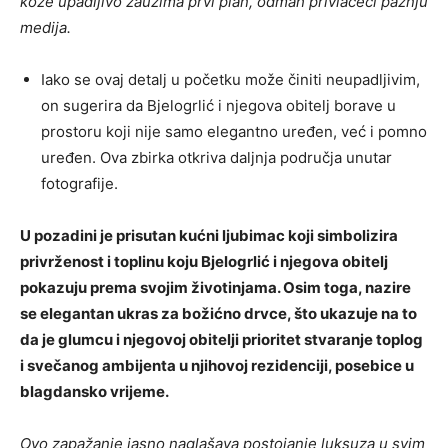
kože upadljivo zauzima prvi plan, odmah privlačeći pažnju
medija.
Iako se ovaj detalj u početku može činiti neupadljivim,
on sugerira da Bjelogrlić i njegova obitelj borave u
prostoru koji nije samo elegantno uređen, već i pomno
uređen. Ova zbirka otkriva daljnja područja unutar
fotografije.
U pozadini je prisutan kućni ljubimac koji simbolizira
privrženost i toplinu koju Bjelogrlić i njegova obitelj
pokazuju prema svojim životinjama. Osim toga, nazire
se elegantan ukras za božićno drvce, što ukazuje na to
da je glumcu i njegovoj obitelji prioritet stvaranje toplog
i svečanog ambijenta u njihovoj rezidenciji, posebice u
blagdansko vrijeme.
Ovo zapažanje jasno naglašava postojanje luksuza u svim