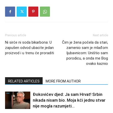
Previous article
Next article
Ni sirće ni soda bikarbona: U
Čim je žena počela da stari,
zapušen odvod ubacite jedan
zamenio sam je mlađom
proizvod i u trenu će proraditi
ljubavnicom: Uništio sam
porodicu, a onda me Bog
ovako kaznio
RELATED ARTICLES
MORE FROM AUTHOR
Đokovićev djed: Ja sam Hrvat! Srbin
nikada nisam bio. Moja kći jednu stvar
nije mogla razumjeti…