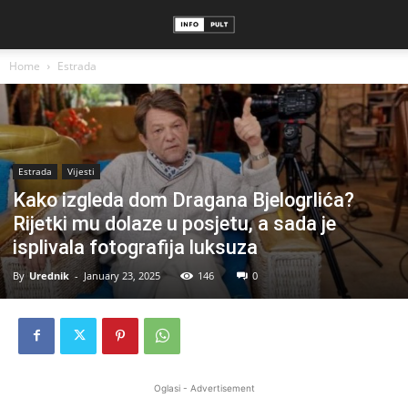
Home
Estrada
Estrada
Vijesti
Kako izgleda dom Dragana Bjelogrlića?
Rijetki mu dolaze u posjetu, a sada je
isplivala fotografija luksuza
By
Urednik
-
January 23, 2025
146
0
Oglasi - Advertisement