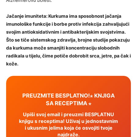
Alzheimerovu bolest.
Jačanje imuniteta: Kurkuma ima sposobnost jačanja
imunološke funkcije i borbe protiv infekcija zahvaljujući
svojim antioksidativnim i antibakterijskim svojstvima.
Što se tiče sistemskog zdravlja, brojne studije pokazuju
da kurkuma može smanjiti koncentraciju slobodnih
radikala u tijelu, čime potiče dobrobit srca, jetre, pa čak i
kože.
PREUZMITE BESPLATNO!⋆ KNJIGA
SA RECEPTIMA ⋆
Upiši svoj email i preuzmi BESPLATNU
knjigu s receptima! Uživaj u jednostavnim
i ukusnim jelima koja će osvojiti tvoje
najdraže.