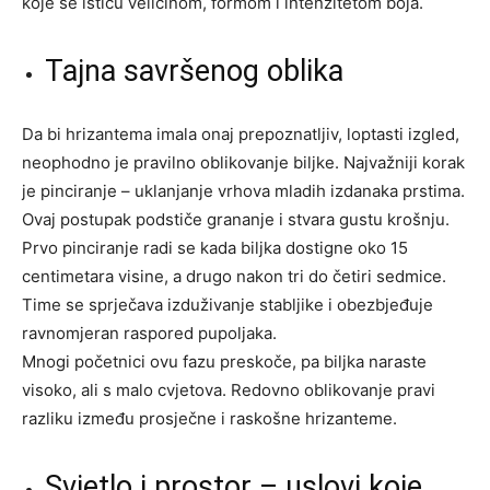
koje se ističu veličinom, formom i intenzitetom boja.
Tajna savršenog oblika
Da bi hrizantema imala onaj prepoznatljiv, loptasti izgled,
neophodno je pravilno oblikovanje biljke. Najvažniji korak
je pinciranje – uklanjanje vrhova mladih izdanaka prstima.
Ovaj postupak podstiče grananje i stvara gustu krošnju.
Prvo pinciranje radi se kada biljka dostigne oko 15
centimetara visine, a drugo nakon tri do četiri sedmice.
Time se sprječava izduživanje stabljike i obezbjeđuje
ravnomjeran raspored pupoljaka.
Mnogi početnici ovu fazu preskoče, pa biljka naraste
visoko, ali s malo cvjetova. Redovno oblikovanje pravi
razliku između prosječne i raskošne hrizanteme.
Svjetlo i prostor – uslovi koje