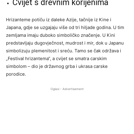
Cvijet s drevnim korijenima
Hrizanteme potiču iz daleke Azije, tačnije iz Kine i
Japana, gdje se uzgajaju više od tri hiljade godina. U tim
zemljama imaju duboko simboličko značenje. U Kini
predstavljaju dugovječnost, mudrost i mir, dok u Japanu
simbolizuju plemenitost i sreću. Tamo se čak održava i
„Festival hrizantema“, a cvijet se smatra carskim
simbolom – dio je državnog grba i ukrasa carske
porodice.
Oglasi - Advertisement