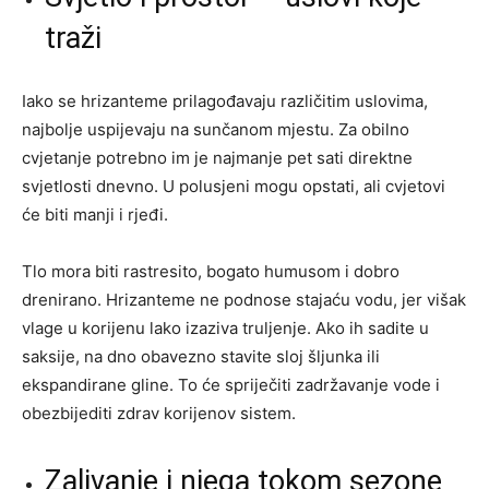
traži
Iako se hrizanteme prilagođavaju različitim uslovima,
najbolje uspijevaju na sunčanom mjestu. Za obilno
cvjetanje potrebno im je najmanje pet sati direktne
svjetlosti dnevno. U polusjeni mogu opstati, ali cvjetovi
će biti manji i rjeđi.
Tlo mora biti rastresito, bogato humusom i dobro
drenirano. Hrizanteme ne podnose stajaću vodu, jer višak
vlage u korijenu lako izaziva truljenje. Ako ih sadite u
saksije, na dno obavezno stavite sloj šljunka ili
ekspandirane gline. To će spriječiti zadržavanje vode i
obezbijediti zdrav korijenov sistem.
Zalivanje i njega tokom sezone