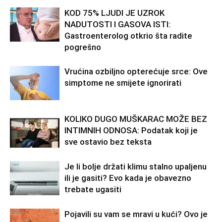
KOD 75% LJUDI JE UZROK
NADUTOSTI I GASOVA ISTI:
Gastroenterolog otkrio šta radite
pogrešno
Vrućina ozbiljno opterećuje srce: Ove
simptome ne smijete ignorirati
KOLIKO DUGO MUŠKARAC MOŽE BEZ
INTIMNIH ODNOSA: Podatak koji je
sve ostavio bez teksta
Je li bolje držati klimu stalno upaljenu
ili je gasiti? Evo kada je obavezno
trebate ugasiti
Pojavili su vam se mravi u kući? Ovo je