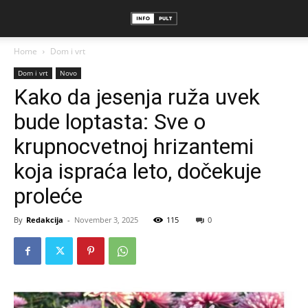
Home
Dom i vrt
Dom i vrt
Novo
Kako da jesenja ruža uvek
bude loptasta: Sve o
krupnocvetnoj hrizantemi
koja ispraća leto, dočekuje
proleće
By
Redakcija
-
November 3, 2025
115
0