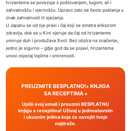
hrizantema se povezuje s poštovanjem, tugom, ali i
zahvalnošću i vjernošću. Upravo zato se često poklanja u
znak zahvalnosti ili sjećanja.
U Japanu se od nje pravi i čaj koji se smatra eliksirom
zdravlja, dok se u Kini vjeruje da čaj od hrizanteme
umiruje duh i produžava život. Bez obzira na značenje,
jedno je sigurno – gdje god da se pojavi, hrizantema
unosi osjećaj topline i smirenosti.
PREUZMITE BESPLATNO!⋆ KNJIGA
SA RECEPTIMA ⋆
Upiši svoj email i preuzmi BESPLATNU
knjigu s receptima! Uživaj u jednostavnim
i ukusnim jelima koja će osvojiti tvoje
najdraže.