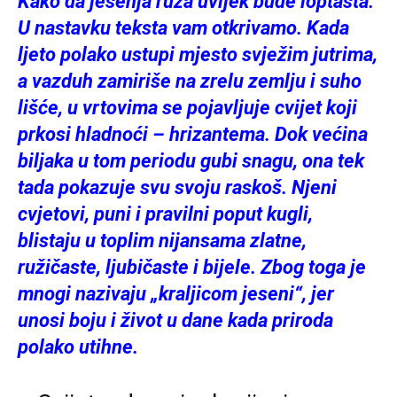
Kako da jesenja ruža uvijek bude loptasta.
U nastavku teksta vam otkrivamo. Kada
ljeto polako ustupi mjesto svježim jutrima,
a vazduh zamiriše na zrelu zemlju i suho
lišće, u vrtovima se pojavljuje cvijet koji
prkosi hladnoći – hrizantema. Dok većina
biljaka u tom periodu gubi snagu, ona tek
tada pokazuje svu svoju raskoš. Njeni
cvjetovi, puni i pravilni poput kugli,
blistaju u toplim nijansama zlatne,
ružičaste, ljubičaste i bijele. Zbog toga je
mnogi nazivaju „kraljicom jeseni“, jer
unosi boju i život u dane kada priroda
polako utihne.