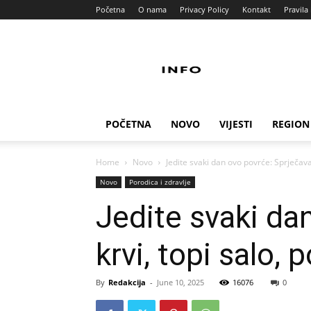
Početna
O nama
Privacy Policy
Kontakt
Pravila 
Info
Pult
POČETNA
NOVO
VIJESTI
REGION
Home
Novo
Jedite svaki dan ovo povrće: Sprječava
Novo
Porodica i zdravlje
Jedite svaki da
krvi, topi salo,
By
Redakcija
-
June 10, 2025
16076
0