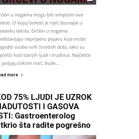
rčevi u nogama mogu biti simptom ove
lesti. O kojoj bolesti je riječ doznajte u
astavku teksta. Grčevi u nogama
redstavljaju neprijatnu pojavu koja može
goditi osobe svih životnih dobi, iako su
jčešći kod starijih ljudi i trudnica. Najčešće
 javljaju tokom noći, bude...
ead more
KOD 75% LJUDI JE UZROK
NADUTOSTI I GASOVA
STI: Gastroenterolog
tkrio šta radite pogrešno