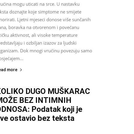
ućina mogu uticati na srce. U nastavku
eksta doznajte koje simptome ne smijete
norirati. Ljetni mjeseci donose više sunčanih
ana, boravka na otvorenom i povećanu
zičku aktivnost, ali visoke temperature
edstavljaju i ozbiljan izazov za ljudski
rganizam. Dok mnogi vrućinu povezuju samo
osjećajem...
ead more
KOLIKO DUGO MUŠKARAC
MOŽE BEZ INTIMNIH
DNOSA: Podatak koji je
ve ostavio bez teksta