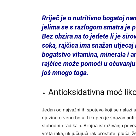
Rriječ je o nutritivno bogatoj na
jelima se s razlogom smatra je 
Bez obzira na to jedete li je siro
soka, rajčica ima snažan utjecaj
bogatstvo vitamina, minerala i 
rajčice može pomoći u očuvanju 
još mnogo toga.
Antioksidativna moć lik
Jedan od najvažnijih spojeva koji se nalazi u
njezinu crvenu boju. Likopen je snažan antiok
slobodnih radikala. Brojna istraživanja pov
vrsta raka, uključujući rak prostate, pluća, ž