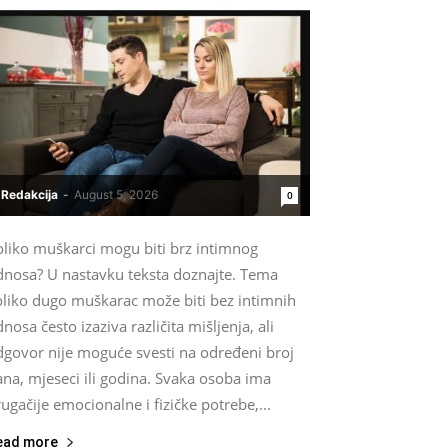
Redakcija
-
August 5, 2026
0
oliko muškarci mogu biti brz intimnog
dnosa? U nastavku teksta doznajte. Tema
oliko dugo muškarac može biti bez intimnih
nosa često izaziva različita mišljenja, ali
dgovor nije moguće svesti na određeni broj
na, mjeseci ili godina. Svaka osoba ima
ugačije emocionalne i fizičke potrebe,...
ead more