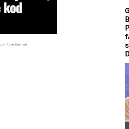
B
P
f
asi - Advertisement