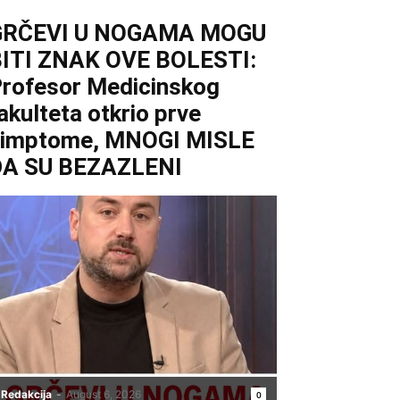
GRČEVI U NOGAMA MOGU
ITI ZNAK OVE BOLESTI:
rofesor Medicinskog
akulteta otkrio prve
simptome, MNOGI MISLE
DA SU BEZAZLENI
Redakcija
-
August 6, 2026
0