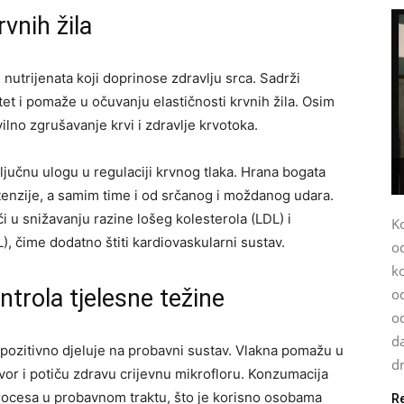
rvnih žila
 nutrijenata koji doprinose zdravlju srca. Sadrži
tet i pomaže u očuvanju elastičnosti krvnih žila. Osim
vilno zgrušavanje krvi i zdravlje krvotoka.
ključnu ulogu u regulaciji krvnog tlaka. Hrana bogata
tenzije, a samim time i od srčanog i moždanog udara.
 u snižavanju razine lošeg kolesterola (LDL) i
K
, čime dodatno štiti kardiovaskularni sustav.
o
k
ntrola tjelesne težine
od
o
da
a pozitivno djeluje na probavni sustav. Vlakna pomažu u
dr
tvor i potiču zdravu crijevnu mikrofloru. Konzumacija
rocesa u probavnom traktu, što je korisno osobama
R