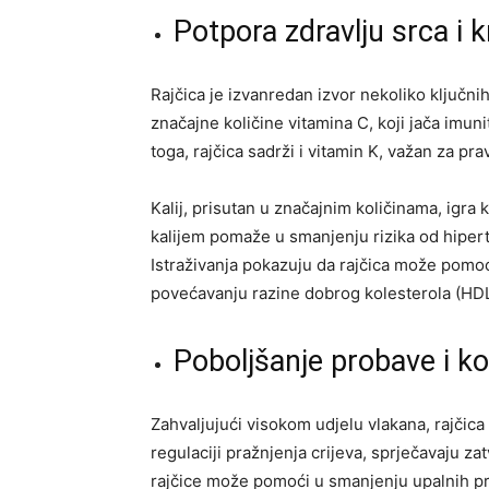
Potpora zdravlju srca i k
Rajčica je izvanredan izvor nekoliko ključnih
značajne količine vitamina C, koji jača imuni
toga, rajčica sadrži i vitamin K, važan za pra
Kalij, prisutan u značajnim količinama, igra 
kalijem pomaže u smanjenju rizika od hiper
Istraživanja pokazuju da rajčica može pomoći
povećavanju razine dobrog kolesterola (HDL)
Poboljšanje probave i ko
Zahvaljujući visokom udjelu vlakana, rajčic
regulaciji pražnjenja crijeva, sprječavaju za
rajčice može pomoći u smanjenju upalnih p