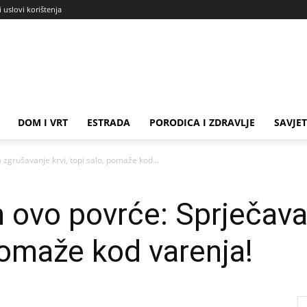
i uslovi korištenja
DOM I VRT
ESTRADA
PORODICA I ZDRAVLJE
SAVJET
 zgrušavanje krvi, topi salo, pomaže kod...
n ovo povrće: Sprječav
 pomaže kod varenja!