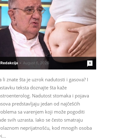
Redakcija
-
August 6, 2026
0
 li znate šta je uzrok nadutosti i gasova? I
stavku teksta doznajte šta kaže
astroenterolog. Nadutost stomaka i pojava
sova predstavljaju jedan od najčešćih
roblema sa varenjem koji može pogoditi
ude svih uzrasta. Iako se često smatraju
rolaznom neprijatnošću, kod mnogih osoba
i...