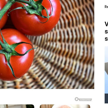
R
V
s
s