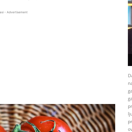
asi - Advertisement
Da
na
g
ga
p
lj
p
ov