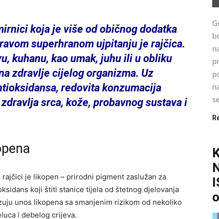
G
mirnici koja je više od običnog dodatka
bo
pravom superhranom ujpitanju je rajčica.
n
vu, kuhanu, kao umak, juhu ili u obliku
p
 na zdravlje cijelog organizma. Uz
po
na
antioksidansa, redovita konzumacija
se
zdravlja srca, kože, probavnog sustava i
R
opena
 rajčici je likopen – prirodni pigment zaslužan za
I
sidans koji štiti stanice tijela od štetnog djelovanja
o
ezuju unos likopena sa smanjenim rizikom od nekoliko
eluca i debelog crijeva.