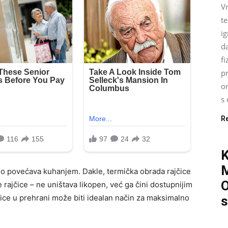
Vr
t
ig
d
fi
pr
o
s 
R
jno povećava kuhanjem. Dakle, termička obrada rajčice
O
e rajčice – ne uništava likopen, već ga čini dostupnijim
ice u prehrani može biti idealan način za maksimalno
s