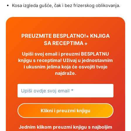
Kosa izgleda gušće, čak i bez frizerskog oblikovanja.
PREUZMITE BESPLATNO!⋆ KNJIGA
SA RECEPTIMA ⋆
Upiši svoj email i preuzmi BESPLATNU
knjigu s receptima! Uživaj u jednostavnim
i ukusnim jelima koja će osvojiti tvoje
najdraže.
Jednim klikom preuzmi knjigu s najboljim