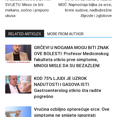
SVIJETU: Meso će biti
MOĆ: Najmoćnija biljka za srce,
mekano, sočno i prepuno
krvne sudove, nadbubrežne
ukusa
žlijezde i zglobove
RELATED ARTICLES
MORE FROM AUTHOR
GRČEVI U NOGAMA MOGU BITI ZNAK
OVE BOLESTI: Profesor Medicinskog
fakulteta otkrio prve simptome,
MNOGI MISLE DA SU BEZAZLENI
KOD 75% LJUDI JE UZROK
NADUTOSTI I GASOVA ISTI:
Gastroenterolog otkrio šta radite
pogrešno
Vrućina ozbiljno opterećuje srce: Ove
simptome ne smijete ignorirati