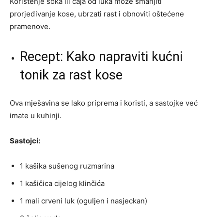
Korištenje soka ili čaja od luka može smanjiti
prorjeđivanje kose, ubrzati rast i obnoviti oštećene
pramenove.
Recept: Kako napraviti kućni
tonik za rast kose
Ova mješavina se lako priprema i koristi, a sastojke već
imate u kuhinji.
Sastojci:
1 kašika sušenog ruzmarina
1 kašičica cijelog klinčića
1 mali crveni luk (oguljen i nasjeckan)