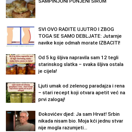
ŠAMPINJONI PUNJENI SIROM
SVI OVO RADITE UJUTRO I ZBOG
TOGA SE SAMO DEBLJATE: Jutarnje
navike koje odmah morate IZBACITI!
Od 5 kg šljiva napravila sam 12 tegli
starinskog slatka – svaka šljiva ostala
je cijela!
Ljuti umak od zelenog paradajza i rena
– stari recept koji otvara apetit već na
prvi zalogaj!
Đokovićev djed: Ja sam Hrvat! Srbin
nikada nisam bio. Moja kći jednu stvar
nije mogla razumjeti…