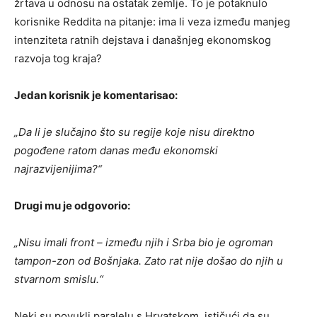
žrtava u odnosu na ostatak zemlje. To je potaknulo
korisnike Reddita na pitanje: ima li veza između manjeg
intenziteta ratnih dejstava i današnjeg ekonomskog
razvoja tog kraja?
Jedan korisnik je komentarisao:
„Da li je slučajno što su regije koje nisu direktno
pogođene ratom danas među ekonomski
najrazvijenijima?“
Drugi mu je odgovorio:
„Nisu imali front – između njih i Srba bio je ogroman
tampon-zon od Bošnjaka. Zato rat nije došao do njih u
stvarnom smislu.“
Neki su povukli paralelu s Hrvatskom, ističući da su