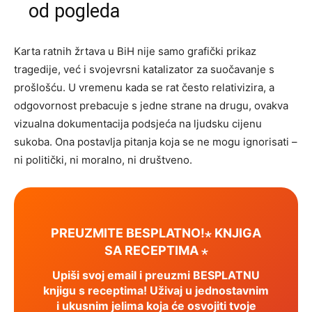
od pogleda
Karta ratnih žrtava u BiH nije samo grafički prikaz
tragedije, već i svojevrsni katalizator za suočavanje s
prošlošću. U vremenu kada se rat često relativizira, a
odgovornost prebacuje s jedne strane na drugu, ovakva
vizualna dokumentacija podsjeća na ljudsku cijenu
sukoba. Ona postavlja pitanja koja se ne mogu ignorisati –
ni politički, ni moralno, ni društveno.
PREUZMITE BESPLATNO!⋆ KNJIGA
SA RECEPTIMA ⋆
Upiši svoj email i preuzmi BESPLATNU
knjigu s receptima! Uživaj u jednostavnim
i ukusnim jelima koja će osvojiti tvoje