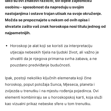
Iako su ovi znakovi različiti, svi dijele zajedničku
osobinu – sposobnost da napreduju u svojim
nastojanjima i ostave trajan utisak na svoje okruženje.
Možda se prepoznajete u nekom od ovih opisa i
shvatate zašto vaš znak horoskopa nosi titulu jednog od
najpametnijih.
Horoskop je alat koji se koristi za interpretaciju
utjecaja nebeskih tijela na ljudski život, ali važno je
shvatiti da je njegova primarna svrha zabava, a ne
pouzdano predviđanje budućnosti.
Ipak, postoji nekoliko ključnih elemenata koji čine
horoskop, poput položaja Sunca, Mjeseca, planeta i
zvijezda u trenutku i na mjestu rođenja pojedinca. Ovi
elementi kombiniraju se u horoskopskoj karti, koja služi
kao vizualni prikaz nebeske sfere u tom trenutku.