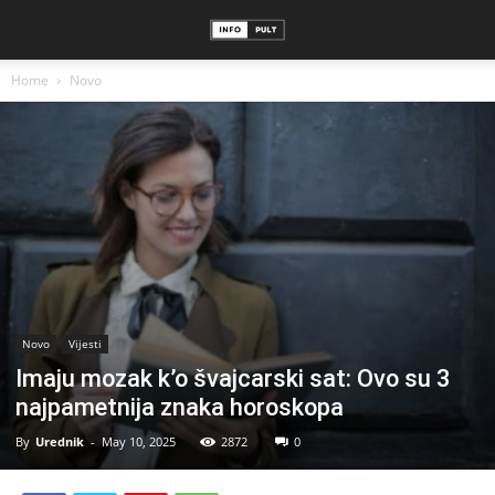
Home
Novo
Novo
Vijesti
Imaju mozak k’o švajcarski sat: Ovo su 3
najpametnija znaka horoskopa
By
Urednik
-
May 10, 2025
2872
0