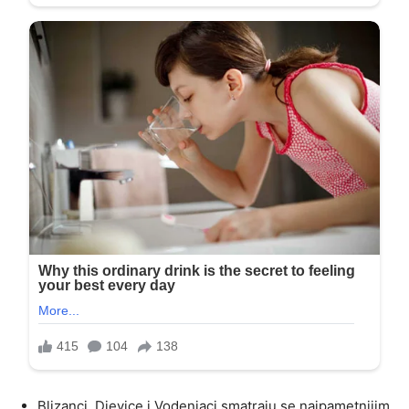
Blizanci, Djevice i Vodenjaci smatraju se najpametnijim