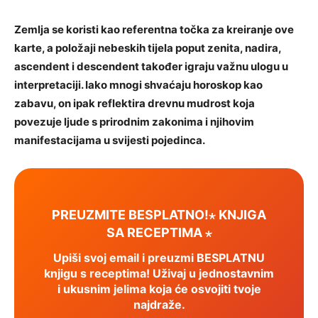
Zemlja se koristi kao referentna točka za kreiranje ove
karte, a položaji nebeskih tijela poput zenita, nadira,
ascendent i descendent također igraju važnu ulogu u
interpretaciji. Iako mnogi shvaćaju horoskop kao
zabavu, on ipak reflektira drevnu mudrost koja
povezuje ljude s prirodnim zakonima i njihovim
manifestacijama u svijesti pojedinca.
PREUZMITE BESPLATNO!⋆ KNJIGA
SA RECEPTIMA ⋆
Upiši svoj email i preuzmi BESPLATNU
knjigu s receptima! Uživaj u jednostavnim
i ukusnim jelima koja će osvojiti tvoje
najdraže.