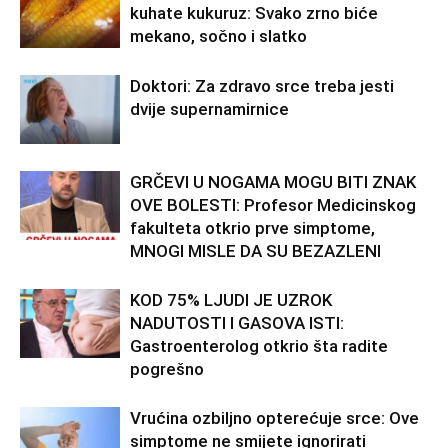
kuhate kukuruz: Svako zrno biće
mekano, sočno i slatko
Doktori: Za zdravo srce treba jesti
dvije supernamirnice
GRČEVI U NOGAMA MOGU BITI ZNAK
OVE BOLESTI: Profesor Medicinskog
fakulteta otkrio prve simptome,
MNOGI MISLE DA SU BEZAZLENI
KOD 75% LJUDI JE UZROK
NADUTOSTI I GASOVA ISTI:
Gastroenterolog otkrio šta radite
pogrešno
Vrućina ozbiljno opterećuje srce: Ove
simptome ne smijete ignorirati