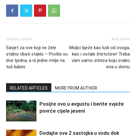
Previous article
Next article
Savjet za sve koji ne žele
Moljci bježe kao ludi od ovoga,
stalno ribati staklo – Prošla su
kao i ostale štetočine! Treba
dva tjedna, a ni jedne mrlje na
vam samo sitnica koju svako
tuš kabini
ima u domu
RELATED ARTICLES
MORE FROM AUTHOR
Posijte ovo u avgustu i berite svježe
povrće cijele jeseni
Dodajte ova 2 sastojka u vodu dok