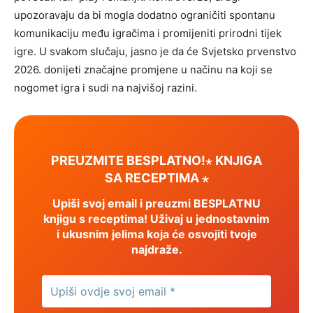
upozoravaju da bi mogla dodatno ograničiti spontanu
komunikaciju među igračima i promijeniti prirodni tijek
igre. U svakom slučaju, jasno je da će Svjetsko prvenstvo
2026. donijeti značajne promjene u načinu na koji se
nogomet igra i sudi na najvišoj razini.
PREUZMITE BESPLATNO!⋆ KNJIGA
SA RECEPTIMA ⋆
Upiši svoj email i preuzmi BESPLATNU
knjigu s receptima! Uživaj u jednostavnim
i ukusnim jelima koja će osvojiti tvoje
najdraže.