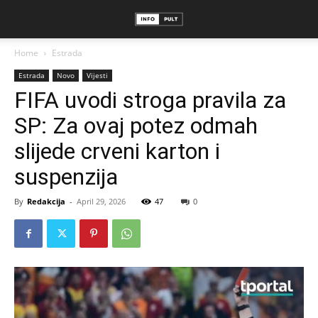
Home
Estrada
Estrada
Novo
Vijesti
FIFA uvodi stroga pravila za
SP: Za ovaj potez odmah
slijede crveni karton i
suspenzija
By
Redakcija
-
April 29, 2026
47
0