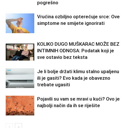
pogrešno
Vrućina ozbiljno opterećuje srce: Ove
simptome ne smijete ignorirati
KOLIKO DUGO MUŠKARAC MOŽE BEZ
INTIMNIH ODNOSA: Podatak koji je
sve ostavio bez teksta
Je li bolje držati klimu stalno upaljenu
ili je gasiti? Evo kada je obavezno
trebate ugasiti
Pojavili su vam se mravi u kući? Ovo je
najbolji način da ih se riješite