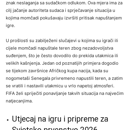
znak neslaganja sa sudačkom odlukom. Ova mjera ima za
cilj jačanje autoriteta sudaca i sprječavanje situacija u
kojima momčadi pokušavaju izvršiti pritisak napuštanjem
igre.
U prošlosti su zabilježeni slučajevi u kojima su igrači ili
cijele momčadi napuštale teren zbog nezadovoljstva
suđenjem, što je često dovodilo do prekida utakmica ili
velikih kašnjenja. Jedan od poznatijih primjera dogodio
se tijekom završnice Afričkog kupa nacija, kada su
nogometaši Senegala privremeno napustili teren, a zatim
se vratili i nastavili utakmicu u vrlo napetoj atmosferi.
FIFA želi spriječiti ponavljanje takvih situacija na najvećim
natjecanjima.
Utjecaj na igru i pripreme za
Svjetsko prvenstvo 2026.