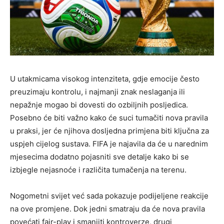
U utakmicama visokog intenziteta, gdje emocije često
preuzimaju kontrolu, i najmanji znak neslaganja ili
nepažnje mogao bi dovesti do ozbiljnih posljedica.
Posebno će biti važno kako će suci tumačiti nova pravila
u praksi, jer će njihova dosljedna primjena biti ključna za
uspjeh cijelog sustava. FIFA je najavila da će u narednim
mjesecima dodatno pojasniti sve detalje kako bi se
izbjegle nejasnoće i različita tumačenja na terenu.
Nogometni svijet već sada pokazuje podijeljene reakcije
na ove promjene. Dok jedni smatraju da će nova pravila
povećati fair-play i smanjiti kontroverze, drugi