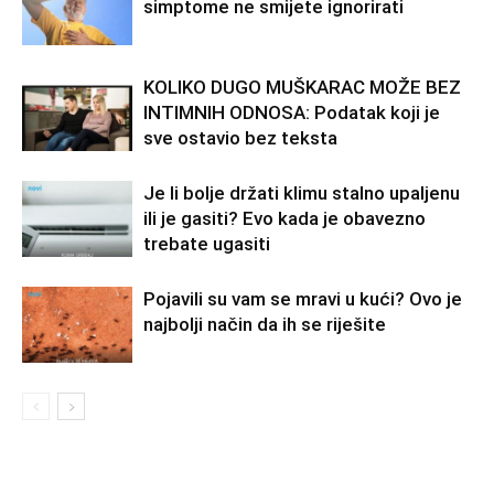
simptome ne smijete ignorirati
KOLIKO DUGO MUŠKARAC MOŽE BEZ
INTIMNIH ODNOSA: Podatak koji je
sve ostavio bez teksta
Je li bolje držati klimu stalno upaljenu
ili je gasiti? Evo kada je obavezno
trebate ugasiti
Pojavili su vam se mravi u kući? Ovo je
najbolji način da ih se riješite