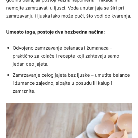
nemojte zamrzavati u ljusci. Voda unutar jaja se širi pri
zamrzavanju i ljuska lako može pući, što vodi do kvarenja.
Umesto toga, postoje dva bezbedna načina:
Odvojeno zamrzavanje belanaca i žumanaca –
praktično za kolače i recepte koji zahtevaju samo
jedan deo jajeta.
Zamrzavanje celog jajeta bez ljuske – umutite belance
i žumance zajedno, sipajte u posudu ili kalup i
zamrznite.