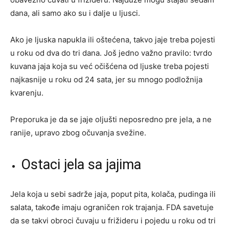
dana, ali samo ako su i dalje u ljusci.
Ako je ljuska napukla ili oštećena, takvo jaje treba pojesti
u roku od dva do tri dana. Još jedno važno pravilo: tvrdo
kuvana jaja koja su već očišćena od ljuske treba pojesti
najkasnije u roku od 24 sata, jer su mnogo podložnija
kvarenju.
Preporuka je da se jaje oljušti neposredno pre jela, a ne
ranije, upravo zbog očuvanja svežine.
Ostaci jela sa jajima
Jela koja u sebi sadrže jaja, poput pita, kolača, pudinga ili
salata, takođe imaju ograničen rok trajanja. FDA savetuje
da se takvi obroci čuvaju u frižideru i pojedu u roku od tri