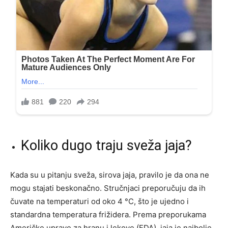
Koliko dugo traju sveža jaja?
Kada su u pitanju sveža, sirova jaja, pravilo je da ona ne
mogu stajati beskonačno. Stručnjaci preporučuju da ih
čuvate na temperaturi od oko 4 °C, što je ujedno i
standardna temperatura frižidera. Prema preporukama
Američke uprave za hranu i lekove (FDA), jaja je najbolje