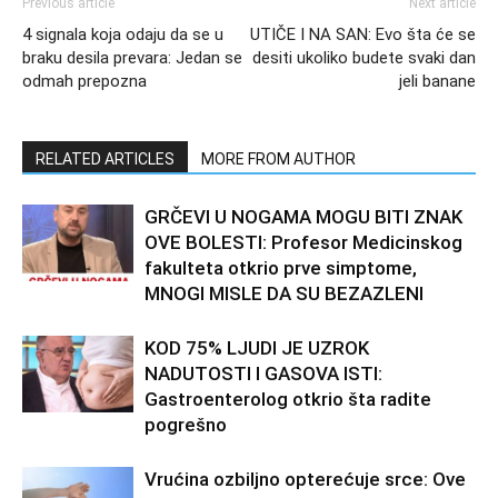
Previous article
Next article
4 signala koja odaju da se u
UTIČE I NA SAN: Evo šta će se
braku desila prevara: Jedan se
desiti ukoliko budete svaki dan
odmah prepozna
jeli banane
RELATED ARTICLES
MORE FROM AUTHOR
GRČEVI U NOGAMA MOGU BITI ZNAK
OVE BOLESTI: Profesor Medicinskog
fakulteta otkrio prve simptome,
MNOGI MISLE DA SU BEZAZLENI
KOD 75% LJUDI JE UZROK
NADUTOSTI I GASOVA ISTI:
Gastroenterolog otkrio šta radite
pogrešno
Vrućina ozbiljno opterećuje srce: Ove