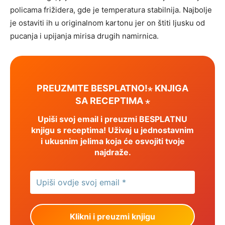
policama frižidera, gde je temperatura stabilnija. Najbolje
je ostaviti ih u originalnom kartonu jer on štiti ljusku od
pucanja i upijanja mirisa drugih namirnica.
PREUZMITE BESPLATNO!⋆ KNJIGA
SA RECEPTIMA ⋆
Upiši svoj email i preuzmi BESPLATNU
knjigu s receptima! Uživaj u jednostavnim
i ukusnim jelima koja će osvojiti tvoje
najdraže.