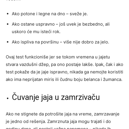
Ako potone i legne na dno – sveže je.
Ako ostane uspravno – još uvek je bezbedno, ali
uskoro će mu isteći rok.
Ako ispliva na površinu – više nije dobro za jelo.
Ovaj test funkcioniše jer se tokom vremena u jajetu
stvara vazdušni džep, pa ono postaje lakše. Ipak, čak i ako
test pokaže da je jaje ispravno, nikada ga nemojte koristiti
ako ima neprijatan miris ili čudnu boju belanca i žumanca.
Čuvanje jaja u zamrzivaču
Ako ne stignete da potrošite jaja na vreme, zamrzavanje
je jedno od rešenja. Zamrznuta jaja mogu trajati i do
godinu dana, ali postoji važna napomena – nikada ih