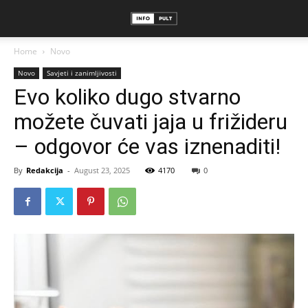
Home
Novo
Novo
Savjeti i zanimljivosti
Evo koliko dugo stvarno
možete čuvati jaja u frižideru
– odgovor će vas iznenaditi!
By
Redakcija
-
August 23, 2025
4170
0