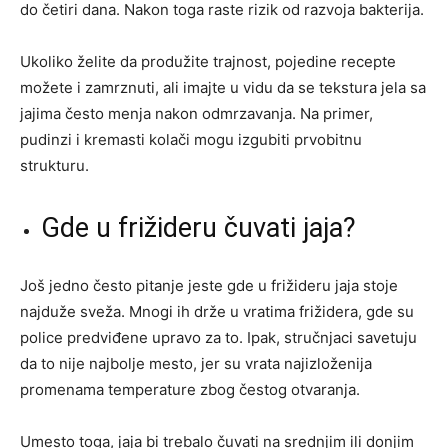
do četiri dana. Nakon toga raste rizik od razvoja bakterija.
Ukoliko želite da produžite trajnost, pojedine recepte
možete i zamrznuti, ali imajte u vidu da se tekstura jela sa
jajima često menja nakon odmrzavanja. Na primer,
pudinzi i kremasti kolači mogu izgubiti prvobitnu
strukturu.
Gde u frižideru čuvati jaja?
Još jedno često pitanje jeste gde u frižideru jaja stoje
najduže sveža. Mnogi ih drže u vratima frižidera, gde su
police predviđene upravo za to. Ipak, stručnjaci savetuju
da to nije najbolje mesto, jer su vrata najizloženija
promenama temperature zbog čestog otvaranja.
Umesto toga, jaja bi trebalo čuvati na srednjim ili donjim