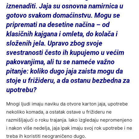
iznenaditi. Jaja su osnovna namirnica u
gotovo svakom domaćinstvu. Mogu se
pripremati na desetine načina – od
klasičnih kajgana i omleta, do kolača i
složenih jela. Upravo zbog svoje
svestranosti često ih kupujemo u većim
pakovanjima, ali tu se nameće važno
pitanje: koliko dugo jaja zaista mogu da
stoje u frižideru, a da ostanu bezbedna za
upotrebu?
Mnogi ljudi imaju naviku da otvore karton jaja, upotrebe
nekoliko komada, a ostatak ostave u frižideru ne
razmišljajući o roku trajanja. Iako izgledaju nepromenjeno
i nakon više nedelja, jaja ipak imaju svoj rok upotrebe i ne
treba ih koristiti neograničeno dugo.