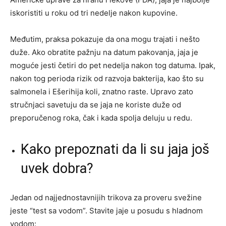
iskoristiti u roku od tri nedelje nakon kupovine.
Međutim, praksa pokazuje da ona mogu trajati i nešto
duže. Ako obratite pažnju na datum pakovanja, jaja je
moguće jesti četiri do pet nedelja nakon tog datuma. Ipak,
nakon tog perioda rizik od razvoja bakterija, kao što su
salmonela i Ešerihija koli, znatno raste. Upravo zato
stručnjaci savetuju da se jaja ne koriste duže od
preporučenog roka, čak i kada spolja deluju u redu.
Kako prepoznati da li su jaja još
uvek dobra?
Jedan od najjednostavnijih trikova za proveru svežine
jeste “test sa vodom”. Stavite jaje u posudu s hladnom
vodom: