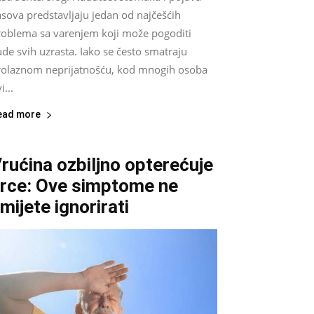
sova predstavljaju jedan od najčešćih
roblema sa varenjem koji može pogoditi
ude svih uzrasta. Iako se često smatraju
rolaznom neprijatnošću, kod mnogih osoba
i...
ead more
rućina ozbiljno opterećuje
rce: Ove simptome ne
mijete ignorirati