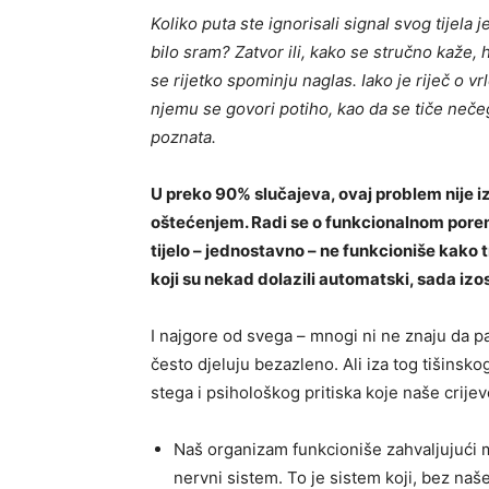
Koliko puta ste ignorisali signal svog tijela j
bilo sram? Zatvor ili, kako se stručno kaže,
se rijetko spominju naglas. Iako je riječ o v
njemu se govori potiho, kao da se tiče nečeg
poznata.
U preko 90% slučajeva, ovaj problem nije i
oštećenjem. Radi se o funkcionalnom poremeć
tijelo – jednostavno – ne funkcioniše kako t
koji su nekad dolazili automatski, sada izos
I najgore od svega – mnogi ni ne znaju da pa
često djeluju bezazleno. Ali iza tog tišinsko
stega i psihološkog pritiska koje naše crije
Naš organizam funkcioniše zahvaljujući 
nervni sistem. To je sistem koji, bez naš