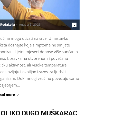
Redakcija
-
August 5, 2026
0
ućina mogu uticati na srce. U nastavku
eksta doznajte koje simptome ne smijete
norirati. Ljetni mjeseci donose više sunčanih
ana, boravka na otvorenom i povećanu
zičku aktivnost, ali visoke temperature
edstavljaju i ozbiljan izazov za ljudski
rganizam. Dok mnogi vrućinu povezuju samo
osjećajem...
ead more
KOLIKO DUGO MUŠKARAC