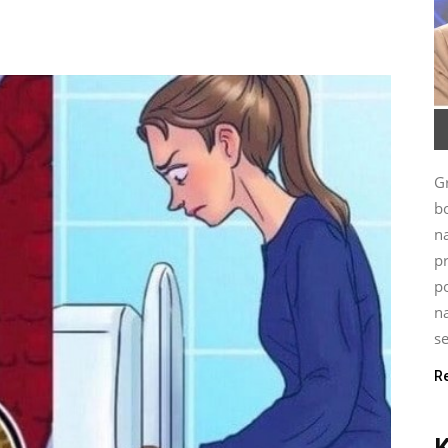
G
bo
n
p
po
na
se
R