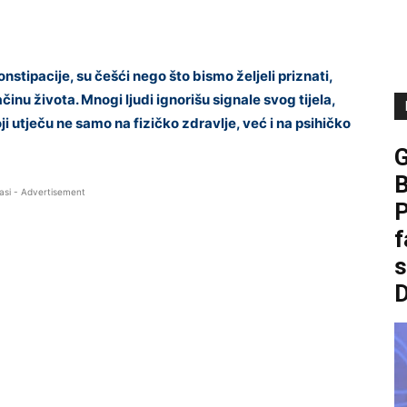
onstipacije, su češći nego što bismo željeli priznati,
u života. Mnogi ljudi ignorišu signale svog tijela,
 utječu ne samo na fizičko zdravlje, već i na psihičko
B
asi - Advertisement
P
f