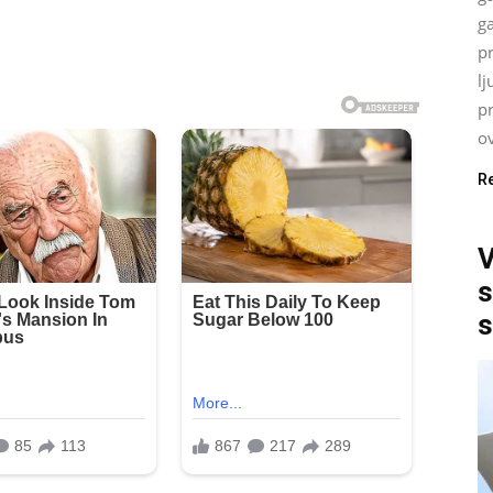
ga
p
lj
p
ov
R
V
s
s