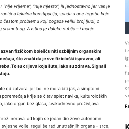
er “nije vrijeme”, “nije mjesto”, ili jednostavno jer vas je
 hronična fekalna konstipacija, spada u one tegobe koje
rlo čestom problemu koji pogađa veliki broj ljudi, o
 sramotnog. A istina je daleko dublja – i manje
Vr
t
zazvan fizičkom bolešću niti ozbiljnim organskim
ig
aju, što znači da je sve fiziološki ispravno, ali
d
reba. To su crijeva koja šute, iako su zdrava. Signali
fi
taju.
pr
o
te od zatvora, jer bol ne mora biti jak, a simptomi
s 
g poremećaja krije se čitav splet navika, kulturoloških
vo, iako organ bez glasa, svakodnevno proživljava.
R
mreži nerava, od kojih se jedan dio zove autonomni
e svjesne volje, reguliše rad unutrašnjih organa – srce,