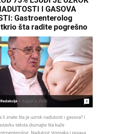
KOD 75% LJUDI JE UZROK
NADUTOSTI I GASOVA
STI: Gastroenterolog
tkrio šta radite pogrešno
Redakcija
-
August 6, 2026
0
 li znate šta je uzrok nadutosti i gasova? I
stavku teksta doznajte šta kaže
astroenterolog. Nadutost stomaka i pojava