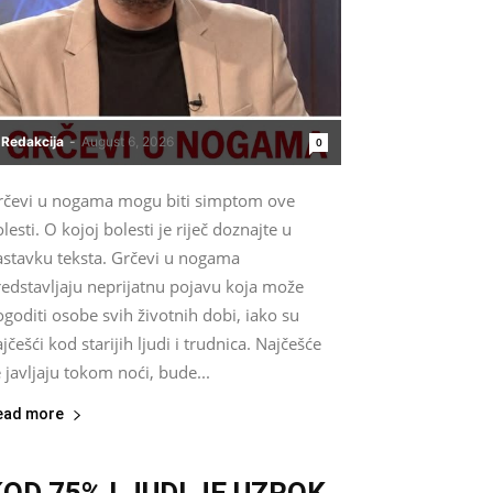
Redakcija
-
August 6, 2026
0
rčevi u nogama mogu biti simptom ove
lesti. O kojoj bolesti je riječ doznajte u
astavku teksta. Grčevi u nogama
redstavljaju neprijatnu pojavu koja može
goditi osobe svih životnih dobi, iako su
jčešći kod starijih ljudi i trudnica. Najčešće
 javljaju tokom noći, bude...
ead more