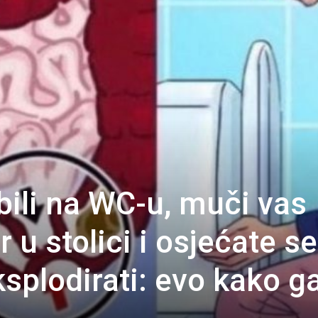
bili na WC-u, muči vas
 u stolici i osjećate se
splodirati: evo kako g