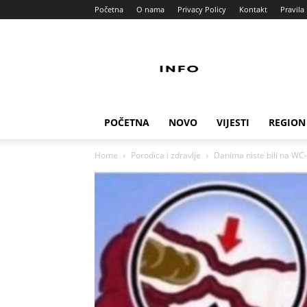
Početna
O nama
Privacy Policy
Kontakt
Pravila 
Info
Pult
POČETNA
NOVO
VIJESTI
REGION
Home
Porodica i zdravlje
Danima niste bili na WC-u,