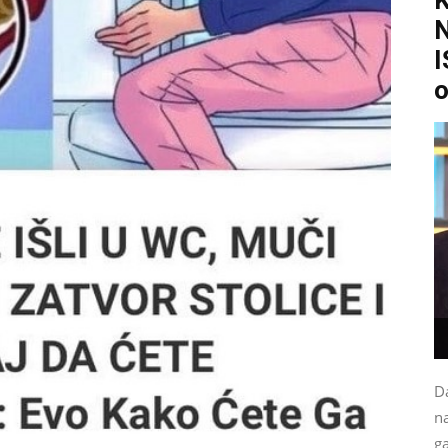
I
o
Da
na
g