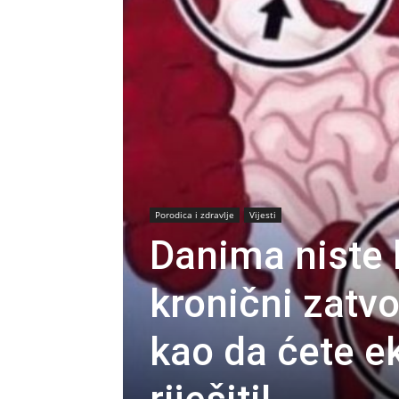
Porodica i zdravlje
Vijesti
Danima niste 
kronični zatvor
kao da ćete ek