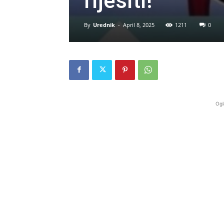
riješiti!
By
Urednik
-
April 8, 2025
1211
0
Ogl