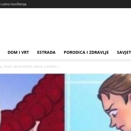
i uslovi korištenja
DOM I VRT
ESTRADA
PORODICA I ZDRAVLJE
SAVJET
 muči vas kronični zatvor u stolici i...