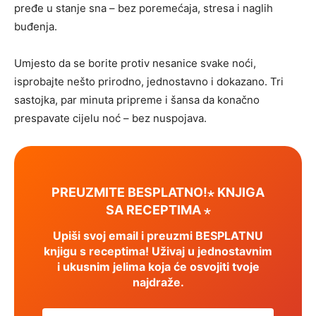
pređe u stanje sna – bez poremećaja, stresa i naglih
buđenja.
Umjesto da se borite protiv nesanice svake noći,
isprobajte nešto prirodno, jednostavno i dokazano. Tri
sastojka, par minuta pripreme i šansa da konačno
prespavate cijelu noć – bez nuspojava.
PREUZMITE BESPLATNO!⋆ KNJIGA
SA RECEPTIMA ⋆
Upiši svoj email i preuzmi BESPLATNU
knjigu s receptima! Uživaj u jednostavnim
i ukusnim jelima koja će osvojiti tvoje
najdraže.