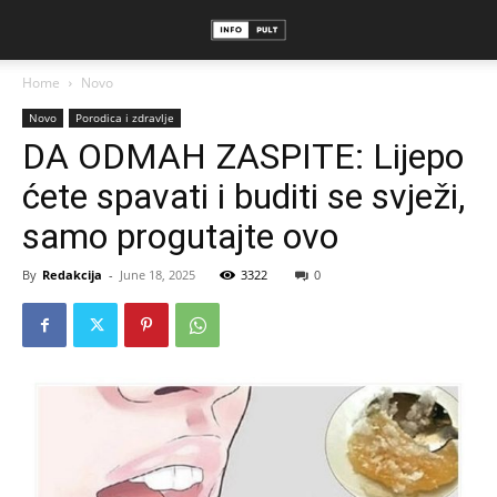
Home
Novo
Novo
Porodica i zdravlje
DA ODMAH ZASPITE: Lijepo
ćete spavati i buditi se svježi,
samo progutajte ovo
By
Redakcija
-
June 18, 2025
3322
0