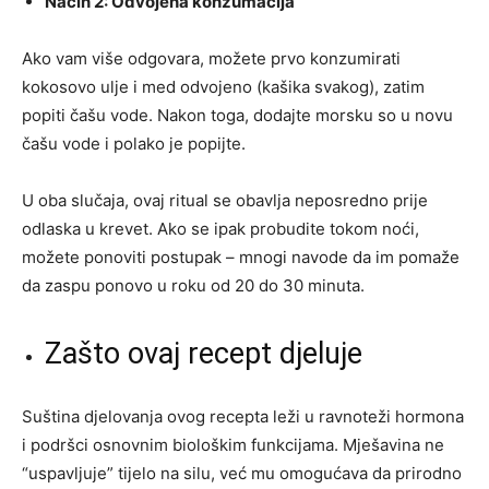
Način 2: Odvojena konzumacija
Ako vam više odgovara, možete prvo konzumirati
kokosovo ulje i med odvojeno (kašika svakog), zatim
popiti čašu vode. Nakon toga, dodajte morsku so u novu
čašu vode i polako je popijte.
U oba slučaja, ovaj ritual se obavlja neposredno prije
odlaska u krevet. Ako se ipak probudite tokom noći,
možete ponoviti postupak – mnogi navode da im pomaže
da zaspu ponovo u roku od 20 do 30 minuta.
Zašto ovaj recept djeluje
Suština djelovanja ovog recepta leži u ravnoteži hormona
i podršci osnovnim biološkim funkcijama. Mješavina ne
“uspavljuje” tijelo na silu, već mu omogućava da prirodno