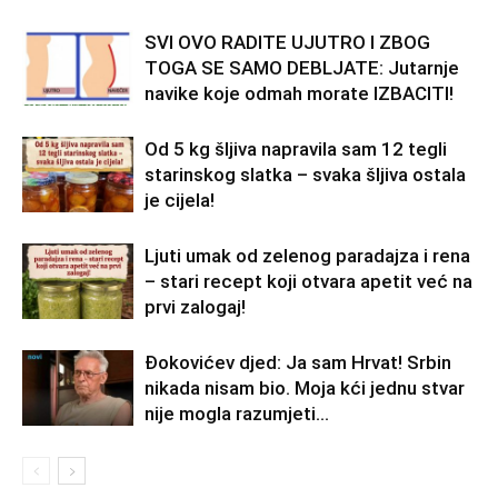
SVI OVO RADITE UJUTRO I ZBOG
TOGA SE SAMO DEBLJATE: Jutarnje
navike koje odmah morate IZBACITI!
Od 5 kg šljiva napravila sam 12 tegli
starinskog slatka – svaka šljiva ostala
je cijela!
Ljuti umak od zelenog paradajza i rena
– stari recept koji otvara apetit već na
prvi zalogaj!
Đokovićev djed: Ja sam Hrvat! Srbin
nikada nisam bio. Moja kći jednu stvar
nije mogla razumjeti…