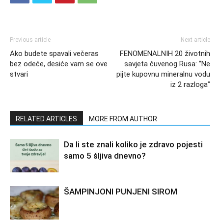
Previous article
Next article
Ako budete spavali večeras
FENOMENALNIH 20 životnih
bez odeće, desiće vam se ove
savjeta čuvenog Rusa: “Ne
stvari
pijte kupovnu mineralnu vodu
iz 2 razloga”
RELATED ARTICLES
MORE FROM AUTHOR
Da li ste znali koliko je zdravo pojesti
samo 5 šljiva dnevno?
ŠAMPINJONI PUNJENI SIROM